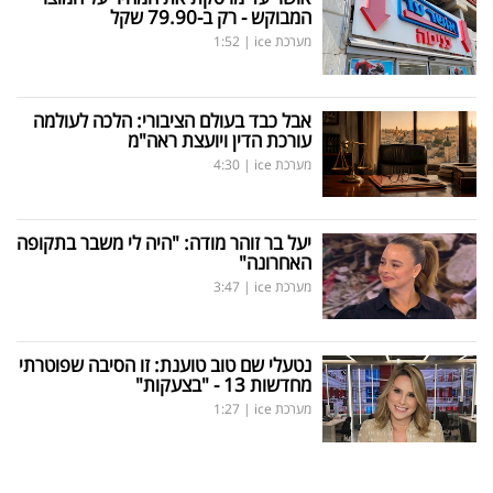
המבוקש - רק ב-79.90 שקל
מערכת ice
|
1:52
אבל כבד בעולם הציבורי: הלכה לעולמה
עורכת הדין ויועצת ראה"מ
מערכת ice
|
4:30
יעל בר זוהר מודה: "היה לי משבר בתקופה
האחרונה"
מערכת ice
|
3:47
נטעלי שם טוב טוענת: זו הסיבה שפוטרתי
מחדשות 13 - "בצעקות"
מערכת ice
|
1:27