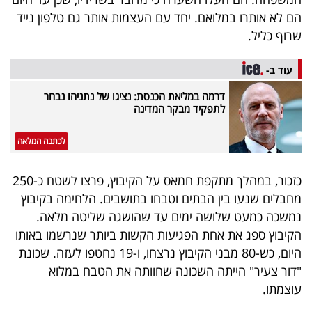
40
הם לא אותרו במלואם. יחד עם העצמות אותר גם טלפון נייד
שרוף כליל.
שיתופי
עוד ב-
פעולה
דרמה במליאת הכנסת: נציגו של נתניהו נבחר
לתפקיד מבקר המדינה
לכתבה המלאה
דרושים
כזכור, במהלך מתקפת חמאס על הקיבוץ, פרצו לשטח כ-250
ניוזלטרים
מחבלים שנעו בין הבתים וטבחו בתושבים. הלחימה בקיבוץ
נמשכה כמעט שלושה ימים עד שהושגה שליטה מלאה.
הקיבוץ ספג את אחת הפגיעות הקשות ביותר שנרשמו באותו
מייל
היום, כש-80 מבני הקיבוץ נרצחו, ו-19 נחטפו לעזה. שכונת
אדום
"דור צעיר" הייתה השכונה שחוותה את הטבח במלוא
עוצמתו.