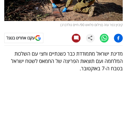
קריפטו
ויראלי
קיבוץ כפר עזה (צילום פלאש 90/ חיים גולדברג)
טלוויזיה
עקבו אחרינו בגוגל
עסקי
מדינת ישראל מתמודדת כבר כשנתיים וחצי עם השלכות
ספורט
המלחמה ועם תוצאות הפריצה של החמאס לשטח ישראל
בטבח ה-7 באוקטובר.
קריירה
ולימודים
מינויים
רייטינג
רכב