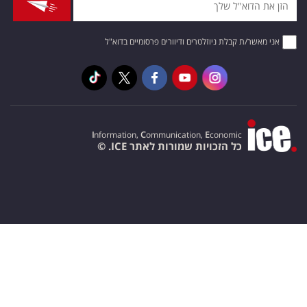
אני מאשר/ת קבלת ניוזלטרים ודיוורים פרסומיים בדוא"ל
I
nformation,
C
ommunication,
E
conomic
כל הזכויות שמורות לאתר ICE. ©