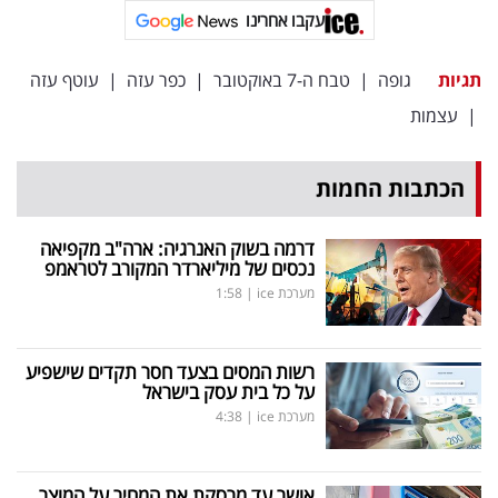
פרסמו
עקבו אחרינו
באייס
תגיות
גופה
|
טבח ה-7 באוקטובר
|
כפר עזה
|
עוטף עזה
עקבו
|
עצמות
אחרינו:
הכתבות החמות
דרמה בשוק האנרגיה: ארה"ב מקפיאה
נכסים של מיליארדר המקורב לטראמפ
מערכת ice
|
1:58
רשות המסים בצעד חסר תקדים שישפיע
על כל בית עסק בישראל
מערכת ice
|
4:38
אושר עד מרסקת את המחיר על המוצר