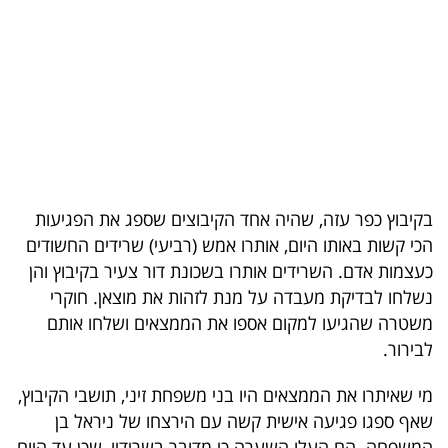
בריאות
תרבות
ופנאי
תיירות
TOP-
בקיבוץ כפר עזה, שהיה אחד הקיבוצים שספג את הפגיעות
5
הכי קשות באותו היום, אותרו אמש (רביעי) שרידים החשודים
כעצמות אדם. השרידים אותרו בשכונת דור צעיר בקיבוץ והן
המילון
נשלחו לבדיקת מעבדה על מנת לזהות את מוצאן. חוקרי
הכלכלי
משטרה שהגיעו למקום אספו את הממצאים ושלחו אותם
לבירור.
פודקאסט
מי שאיתרו את הממצאים היו בני משפחת זיני, תושבי הקיבוץ,
40
שאף ספגו פגיעה אישית קשה עם הירצחו של ניראל בן
UNDER
המשפחה. הם העלו השערה כי מדובר בשרידיו, שכן עד היום