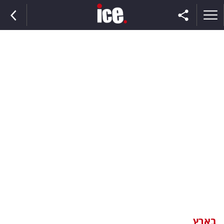
ראשי
הנבחרת
השוק
תקשורת
ומדיה
כסף
וצרכנות
בארץ