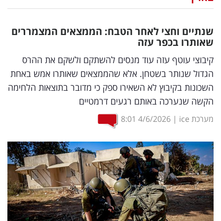
נדל"ן
שנתיים וחצי לאחר הטבח: הממצאים המצמררים
דיגיטל
שאותרו בכפר עזה
וטק
קיבוצי עוטף עזה עוד מנסים להשתקם ולשקם את ההרס
הגדול שנותר בשטחן. אלא שהממצאים שאותרו אמש באחת
שיווק
השכונות בקיבוץ לא השאירו ספק כי מדובר בתוצאות הלחימה
ופרסום
הקשה שנערכה באותם רגעים דרמטיים
משפט
מערכת ice
|
4/6/2026
8:01
מדדים
ומחקרים
דעות
רכילות
עסקית