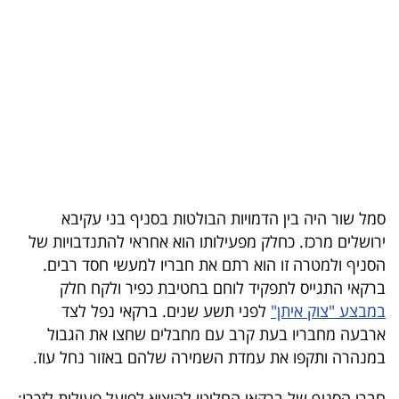
בריאות
תרבות
ופנאי
תיירות
TOP-
5
סמל שור היה בין הדמויות הבולטות בסניף בני עקיבא
ירושלים מרכז. כחלק מפעילותו הוא אחראי להתנדבויות של
המילון
הסניף ולמטרה זו הוא רתם את חבריו למעשי חסד רבים.
הכלכלי
ברקאי התגייס לתפקיד לוחם בחטיבת כפיר ולקח חלק
במבצע "צוק איתן"
לפני תשע שנים. ברקאי נפל לצד
פודקאסט
ארבעה מחבריו בעת קרב עם מחבלים שחצו את הגבול
במנהרה ותקפו את עמדת השמירה שלהם באזור נחל עוז.
40
UNDER
חברי הסניף של ברקאי החליטו להוציא לפועל פעילות לזכרו: