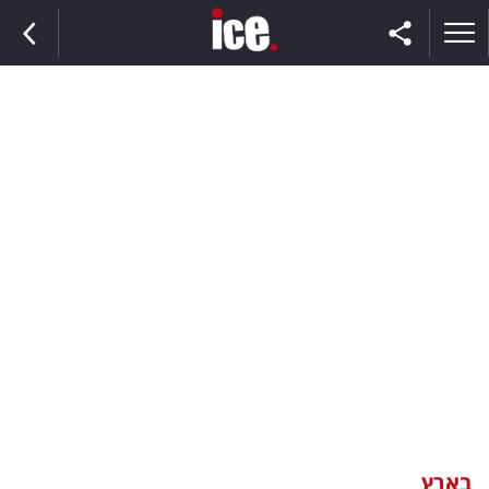
ראשי
הנבחרת
השוק
תקשורת
ומדיה
כסף
וצרכנות
בארץ