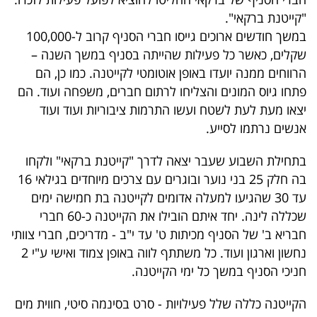
40
"קייטנת ברקאי".
במשך חודשים ארוכים גייסו חברי הסניף קרוב ל-100,000
שקלים, כאשר כל פעילות שהייתה בסניף במשך השנה –
שיתופי
הרווחים ממנה יועדו באופן אוטומטי לקייטנה. כמו כן, הם
פעולה
פתחו גיוס המונים והצליחו לרתום חברים, משפחה ועוד. הם
יצאו מעת לעת לשטח ועשו התרמות ציבוריות ועוד ועוד
אנשים נרתמו לסייע.
דרושים
בתחילת השבוע שעבר יצאה לדרך "קייטנת ברקאי" ולקחו
בה חלק 25 בני נוער ובוגרים עם צרכים מיוחדים בגילאי 16
ניוזלטרים
עד 30 שהגיעו למעלה אדומים לקייטנה בת חמישה ימים
שכללה לינה. יחד איתם הובילו את הקייטנה כ-60 חברי
חבריא ב' של הסניף מכיתות ט' עד י"ב - מדריכים, חברי צוותי
מייל
נחשון וארגון ועוד. כל משתתף לווה באופן צמוד ואישי ע"י 2
אדום
חניכי הסניף במשך כל ימי הקייטנה.
הקייטנה כללה שלל פעילויות - סרט בסינמה סיטי, חווית מים