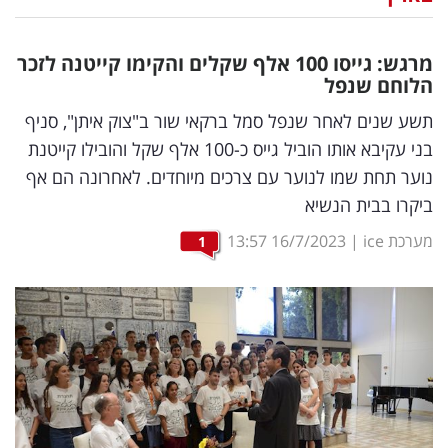
נדל"ן
מרגש: גייסו 100 אלף שקלים והקימו קייטנה לזכר
דיגיטל
הלוחם שנפל
וטק
תשע שנים לאחר שנפל סמל ברקאי שור ב"צוק איתן", סניף
בני עקיבא אותו הוביל גייס כ-100 אלף שקל והובילו קייטנת
שיווק
נוער תחת שמו לנוער עם צרכים מיוחדים. לאחרונה הם אף
ופרסום
ביקרו בבית הנשיא
משפט
מערכת ice
|
16/7/2023
13:57
1
מדדים
ומחקרים
דעות
רכילות
עסקית