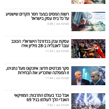
רשות המסים בצעד חסר תקדים שישפיע
על כל בית עסק בישראל
מערכת ice
|
4:38
עסקת ענק בכדורגל הישראלי: הכוכב
עובר לאנגליה ב-28 מיליון אירו
מערכת ice
|
11:34
סקר מנדטים חדש: איזנקוט מעל נתניהו,
זו המפלגה שתכריע את הבחירות
מערכת ice
|
11:44
אבל כבד בעולם התרבות: המוזיקאי
האגדי הלך לעולמו בגיל 69
מערכת ice
|
7:42