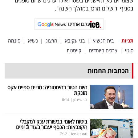
שצומחים כאן ומיישמים בשטח את הערכים שהם סופגים
בסניף ירושלים מרכז במהלך השנה".
עקבו אחרינו
תגיות
בית הנשיא
|
בני עקיבא
|
הרצוג
|
נשיא
|
סינמה
סיטי
|
צרכים מיוחדים
|
קייטנות
הכתבות החמות
היום הטוב בהיסטוריה: מניית ספייס אקס
מזנקת
רוי שיינמן
|
8:14
ביטוח לאומי בבשורת ענק למקבלי
הקצבאות: הכסף יעבור בעוד 3 ימים
מערכת ice
|
7:12