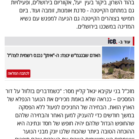
בהוד השרון, ביקור בעין יעל, אקווריום בירושלים, ופעילויות
פרסמו
גם במתחם הקייטנה - סדנת אומנות, זומבה ועוד. ביום
באייס
חמישי בצוהרים הקייטנה גם הגיעה למפגש עם נשיא
המדינה במשכנו בירושלים.
עקבו
אחרינו:
עוד ב-
האדם שבנגמ"ש ינצח: ה-"איתן" נכנס רשמית לצה"ל
לכתבה המלאה
מזכ"ל בני עקיבא יגאל קליין מסר: "כשמדברים בזלזול על דור
המסכים – כנראה שלא באמת מכירים את הנוער הנפלא של
הארץ הזאת. הבחירה של החניכים לפעול ללא הפסקה
במשך חודשים כדי להעניק למען האחר והבחירה שלהם
שהחופש הגדול שלהם יהיה חופש של חסד ונתינה היא
ההוכחה הטובה ביותר שהכוח שלנו יונק מבני הנוער