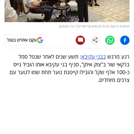
קריפטו
ויראלי
קייטנת ברקאי בבית הנשיא (צילום דובר בני עקיבא)
טלוויזיה
עקבו אחרינו בגוגל
עסקי
רגע מרגש
בבני עקיבא
: תשע שנים לאחר שנפל סמל
ספורט
ברקאי שור ב"צוק איתן", סניף בני עקיבא אותו הוביל גייס
כ-100 אלף שקל והובילו קייטנת נוער תחת שמו לנוער עם
קריירה
צרכים מיוחדים.
ולימודים
מינויים
רייטינג
רכב