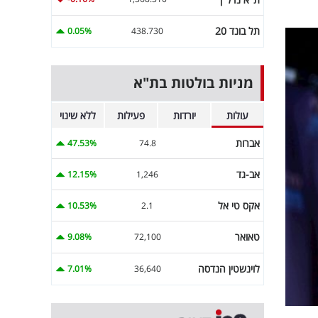
תל בונד 20
0.05%
438.730
מניות בולטות בת"א
עולות
יורדות
פעילות
ללא שינוי
אברות
47.53%
74.8
אב-גד
12.15%
1,246
אקס טי אל
10.53%
2.1
טאואר
9.08%
72,100
לוינשטין הנדסה
7.01%
36,640