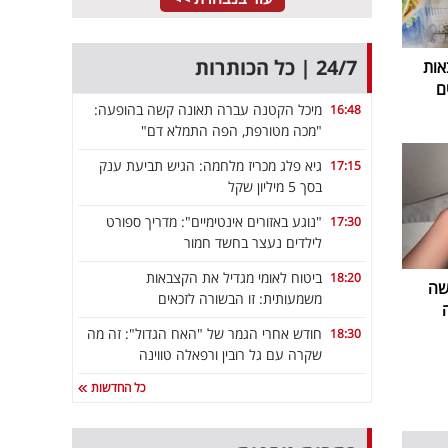
24/7 | כל הכותרות
אות
ם
מיכל הקטנה עברה תאונה קשה בהופעה:
16:48
"מכה מטורפת, הפה התמלא דם"
גיא פלג מכריז מלחמה: הגיש תביעת ענק
17:15
בסך 5 מיליון שקל
"נוגע באזורים אינטימיים": מדריך ספורט
17:30
לילדים נעצר בחשד חמור
ביטוח לאומי מגדיל את הקצבאות
18:20
שה
משמעותית: זו הבשורה לזכאים
חודש אחרי הגמר של "האח הגדול": זה מה
18:30
שקרה עם גל רובין ורפאלה טווינה
כל החדשות