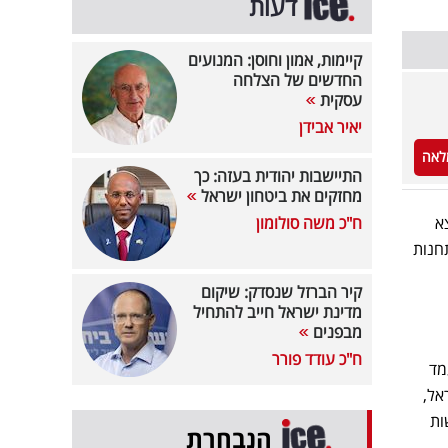
דעות
קיימות, אמון וחוסן: המנועים
החדשים של הצלחה
עסקית
יאיר אבידן
לאה
התיישבות יהודית בעזה: כך
מחזקים את ביטחון ישראל
א
ח"כ משה סולומון
חנות
קיר הברזל שנסדק: שיקום
מדינת ישראל חייב להתחיל
מבפנים
ח"כ עודד פורר
מד
אל,
ות
הנבחרת