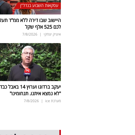
עסקאות השבוע בנדל"ן
היישוב שבו דירה ללא ממ"ד תעל
לכם 525 אלף שקל
איציק יצחקי
|
7/8/2026
יעקב ברדוגו וערוץ 14 באבל כב
"לא נמצא איתנו. תנחומינו"
מערכת ice
|
7/8/2026