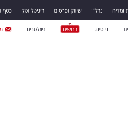
ומדיה
נדל"ן
שיווק ופרסום
דיגיטל וטק
כסף ו
ם
רייטינג
דרושים
ניוזלטרים
מי