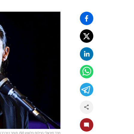
מרב מיכאלי (צילום פלאש 90/ תומר נויברג)