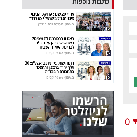
כתבות נוספות
אחרי 20 שנה: פרויקט הבינוי
פינוי הגדול בישראל יוצא לדרך
בשיתוף מערכת זירת הנדל"ן
האם זו הרפורמה לה ציפינו?
השמאי ארז כהן על הדו"ח
לבחינת היטל ההשבחה
בשיתוף ice פרויקטים
התחדשות עירונית בראשל"צ: 30
אלף יח"ד בתכנון ומהפכה
בתחבורה הציבורית
בשיתוף ice פרויקטים
0