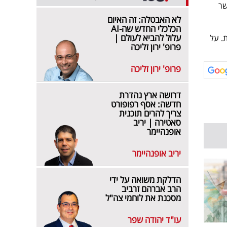
שר
לא האבטלה: זה האיום
הכלכלי החדש שה-AI
עלול להביא לעולם |
. על
פרופ' ירון זליכה
פרופ' ירון זליכה
דרושה ארץ נהדרת
חדשה: אסף רפופורט
צריך להרים תוכנית
סאטירה | יריב
אופנהיימר
יריב אופנהיימר
הדלקת משואה על ידי
הרב אברהם זרביב
מסכנת את לוחמי צה"ל
עו"ד יהודה שפר