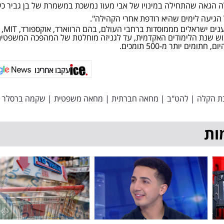
ילה הגאה שהתחילה במינויו של אבי מעוז נמשכת במשמרת של בן גביר כ
גיעה לימים שהיא רודפת אחרי הקהילה".
כמו כן, חוקרים, אנשי רפואה ומדענים ישראלים מממוסדות ברחבי העולם, בהם הרווארד, אוקספורד, MIT,
שיבוש שנת הלימודים האקדמית, עד לגניזה מוחלטת של המהפכה המשפטית
מים יותר מ-500 תומכים.
עקבו אחרינו
ת הקלה
|
להט"ב
|
מחאה חברתית
|
מחאה משפטית
|
שקמה ברסלר
ות