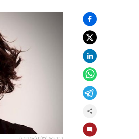
הילה פאר (צילום ליאור חורש)