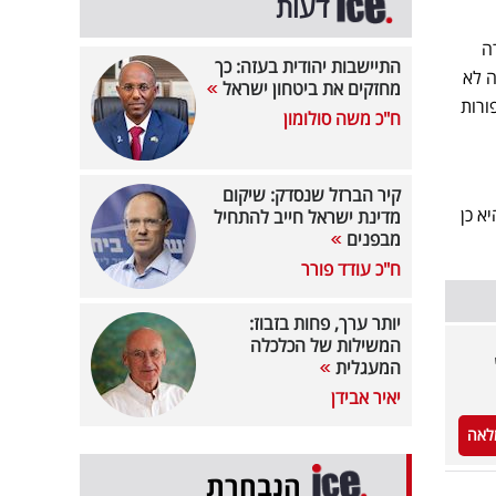
דעות
ה
התיישבות יהודית בעזה: כך
 לא
מחזקים את ביטחון ישראל
ורות
ח"כ משה סולומון
קיר הברזל שנסדק: שיקום
א כן
מדינת ישראל חייב להתחיל
מבפנים
ח"כ עודד פורר
יותר ערך, פחות בזבוז:
המשילות של הכלכלה
המעגלית
יאיר אבידן
לאה
הנבחרת