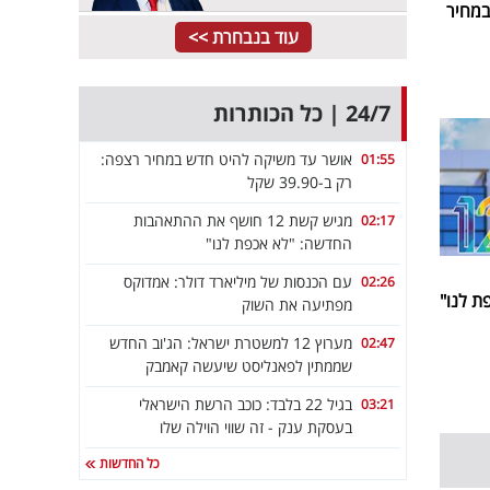
במחיר
עוד בנבחרת >>
24/7 | כל הכותרות
אושר עד משיקה להיט חדש במחיר רצפה:
01:55
רק ב-39.90 שקל
מגיש קשת 12 חושף את ההתאהבות
02:17
החדשה: "לא אכפת לנו"
עם הכנסות של מיליארד דולר: אמדוקס
02:26
 לנו"
מפתיעה את השוק
מערוץ 12 למשטרת ישראל: הג'וב החדש
02:47
שממתין לפאנליסט שיעשה קאמבק
בגיל 22 בלבד: כוכב הרשת הישראלי
03:21
בעסקת ענק - זה שווי הוילה שלו
כל החדשות