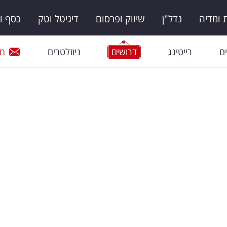
ומדיה
נדל"ן
שיווק ופרסום
דיגיטל וטק
כסף ו
ם
רייטינג
דרושים
ניוזלטרים
מי