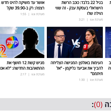
בגיל 22 בלבד: כוכב הרשת
אושר עד משיקה להיט חדש 
הישראלי בעסקת ענק - זה שווי
רצפה: רק ב-39.90 שקל
הוילה שלו
מערכת ice
|
1:55
מערכת ice
|
3:21
ב
העימות באולפן: המגישה הצליחה
מגיש קשת 12 חושף את
ה
להביך את אביעד גליקמן - "אל
ההתאהבות החדשה: "לא אכפת
תיתמם"
מערכת ice
|
2:17
מערכת ice
|
1:30
ה
(0)
: