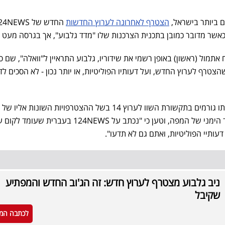
 ביותר בישראל,
הצטרף לאחרונה לערוץ החדשות
החדש של 24NEWS
 כאשר מדובר כמובן בתכנית הצרכנות שלו "מדד גלבוע", אך בגרסה מעט 
מול (ראשון) באופן רשמי את שידוריו, גלבוע התראיין ל"וואלה", שם סי
צטרף לערוץ החדש, ועל דעותיו הפוליטיות, או יותר נכון - לא הסכים ל
גלבוע דיבר על הערוץ החדש, אותו גורמים בתקשורת השוו לערוץ 14 בשל ההצטרפויות השונות
ועיתונאים שמזוהים יותר עם הצד הימני של המפה, וטען כי "נכתב על 124NEWS בעברית שע
עותיי הפוליטיות, ואתם גם לא תדעו".
ניב גלבוע מצטרף לערוץ חדש: זה הג'וב החדש והמפתיע
שקיבל
לכתבה המ