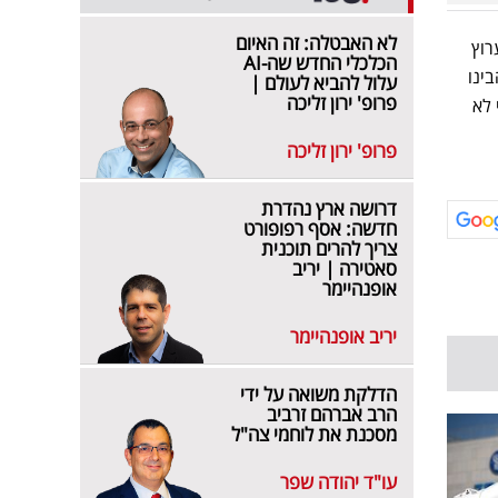
לא האבטלה: זה האיום
רוץ
הכלכלי החדש שה-AI
ינו
עלול להביא לעולם |
פרופ' ירון זליכה
 לא
פרופ' ירון זליכה
דרושה ארץ נהדרת
חדשה: אסף רפופורט
צריך להרים תוכנית
סאטירה | יריב
אופנהיימר
יריב אופנהיימר
הדלקת משואה על ידי
הרב אברהם זרביב
מסכנת את לוחמי צה"ל
עו"ד יהודה שפר