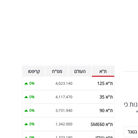
ת"א
העולם
מט"ח
קריפטו
ת"א 125
0%
4,023.140
ת"א 35
0%
4,117.470
 לטענות כי
ת"א 90
0%
3,731.940
ת"א SME60
0%
1,342.000
בגוגל
ת"א נדל"ן
0%
1,373.180