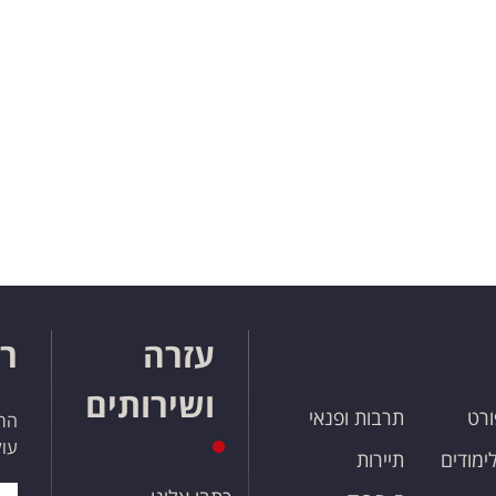
עזרה
רו
ושירותים
ורט
תרבות ופנאי
הרש
עול
לימודים
תיירות