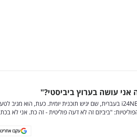
ה אני עושה בערוץ ביביסטי?"
ניב גלבוע הצטרף לערוץ החדשות החדש של i24NEWS בעברית, שם יגיש תוכנית יומית. כעת, הוא מגיב
וליטיות: "ביביזם זה לא דעה פוליטית - זה כת. אני לא בכת"
עקבו אחרינו 