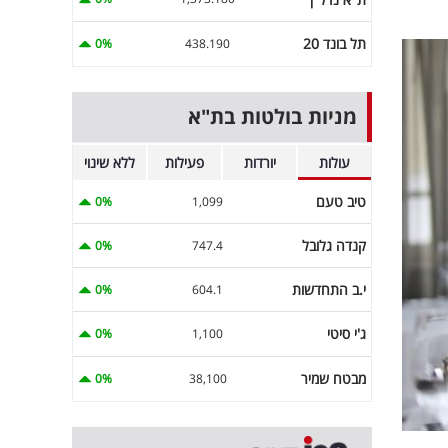
תל בונד 20
0%
438.190
מניות בולטות בת"א
עולות
יורדות
פעילות
ללא שינוי
טיב טעם
0%
1,099
קנדה גלובל
0%
747.4
י.ב התחדשות
0%
604.1
ג'י סיטי
0%
1,100
מבטח שמיר
0%
38,100