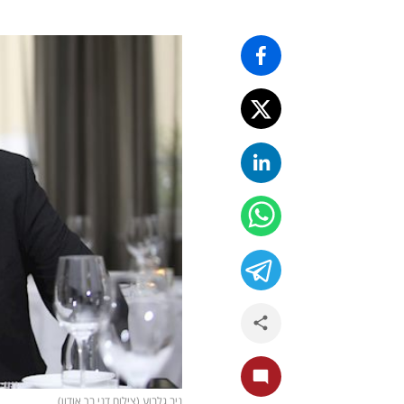
ניב גלבוע (צילום דני בר אודון)