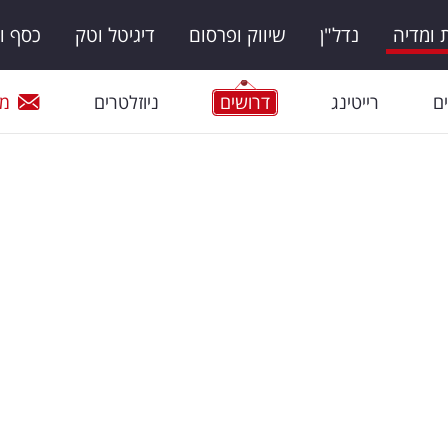
ומדיה
נדל"ן
שיווק ופרסום
דיגיטל וטק
כסף ו
ם
רייטינג
דרושים
ניוזלטרים
מי