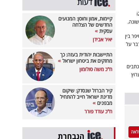
דעות
i
קיימות, אמון וחוסן: המנועים
שונה.
החדשים של הצלחה
עסקית
פר בין
יאיר אבידן
דבר על
התיישבות יהודית בעזה: כך
מחזקים את ביטחון ישראל
 אליו של כתבים
ח"כ משה סולומון
ומד לקום ערוץ
קיר הברזל שנסדק: שיקום
מדינת ישראל חייב להתחיל
מבפנים
ח"כ עודד פורר
לאה
הנבחרת