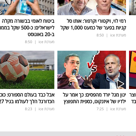
רמי לוי, ויקטורי וקרפור: אותו סל
ביטוח לאומי בבשורה מקלה
קניות בפער של כמעט 1,000 שקל
לישראלים: כ-500 שקל ב
ב-20 באוגוסט
מערכת ice
|
8:50
מערכת ice
|
8:50
וצר
ינון מגל יורד מהפסים: כך אמר על
אבל כבד בעולם הספורט: כוכ
ילדיו של איזנקוט, כספית התפוצץ
הכדורגל הלך לעולמו בגיל 27 בלבד
מערכת ice
|
7:25
מערכת ice
|
8:23