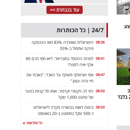
עוד בנבחרת >>
ממוצע
24/7 | כל הכותרות
הישראלית שאיבדה 83% מאז ההנפקה
08:36
וזינקה אתמול ב-35%
למרות ההפסד במונדיאל: ליאו מסי תרם 80
08:41
אלף אירו לספרד
אסי ישראלוף משתף על האבל: "כאבתי את
08:47
חיי והיה עצוב"
ב
רמי לוי, ויקטורי וקרפור: אותו סל קניות בפער
08:50
של כמעט 1,000 שקל
ביטוח לאומי בבשורה מקלה לישראלים:
08:50
כ-500 שקל בממוצע ב-20 באוגוסט
כל החדשות