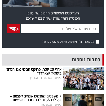
פרסמו
באייס
העידכונים והסיפורים החמים של עולם
הכלכלה והתקשורת ישירות במייל שלכם
עקבו
אחרינו:
אני מאשר קבלת ניוזלטרים ודיוורים פרסומיים בדוא"ל
כתבות נוספות
אחרי 20 שנה: פרויקט הבינוי פינוי הגדול
בישראל יוצא לדרך
בשיתוף מערכת זירת הנדל"ן
7 משפטים שאנשים אומרים לעצמם –
ועלולים לעלות להם בזכויות רפואיות
בשיתוף לבנת פורן