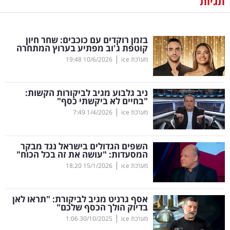
תגיות
נדל"ן
בזמן רוקדים עם כוכבים: שחר חיון
דיגיטל
קוטפת ג'וב מפתיע בערוץ המתחרה
וטק
|
מערכת ice
10/6/2026
19:48
שיווק
ניב גלבוע מגיב לביקורות הקשות:
ופרסום
"בחיים לא ביקשתי כסף"
|
מערכת ice
1/4/2026
7:49
משפט
השפים הגדולים בישראל נגד מבקר
מדדים
המסעדות: "עושה את זה בכל הכוח"
ומחקרים
|
מערכת ice
15/1/2026
18:20
דעות
אסף גרניט מגיב לביקורת: "תראו לאן
בדיוק הולך הכסף שלכם"
רכילות
|
מערכת ice
30/10/2025
1:06
עסקית