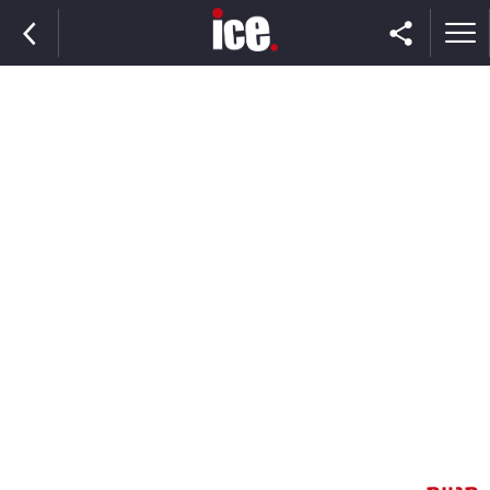
ראשי
הנבחרת
השוק
תקשורת
ומדיה
כסף
וצרכנות