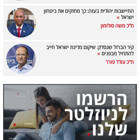
40
התיישבות יהודית בעזה: כך מחזקים את ביטחון
ישראל
ח"כ משה סולומון
שיתופי
פעולה
קיר הברזל שנסדק: שיקום מדינת ישראל חייב
להתחיל מבפנים
ח"כ עודד פורר
דרושים
ניוזלטרים
מייל
אדום