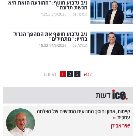
ניב גלבוע חוטף: "ההודעה הזאת היא
הגשת תלונה"
בריאות
|
מערכת ice
3/6/2025
13:53
תרבות
ופנאי
ניב גלבוע חושף את המהפך הגדול
בחייו: "מתחילים"
|
מערכת ice
14/5/2025
18:32
תיירות
TOP-
5
הבא
הקודם
1
2
3
המילון
דעות
הכלכלי
פודקאסט
קיימות, אמון וחוסן: המנועים החדשים של הצלחה
עסקית
40
יאיר אבידן
UNDER