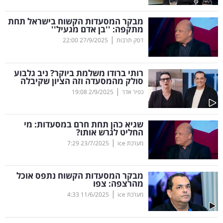
קריפטו
מבקר המסעדות הקשוח בישראל תחת
מתקפה: ''בן אדם מגעיל''
|
דסק תרבות
27/9/2025
22:00
ויראלי
טלוויזיה
רותי ברודו משלמת ביוקר? ניב גלבוע
סולק מהמסעדה וזה הציון שקיבלה
עסקי
|
כפיר אדר
2/9/2025
19:08
ספורט
שגיא כהן תחת חרם במסעדות: מי
קריירה
החליט לגרש אותו?
|
ולימודים
מערכת ice
23/7/2025
7:29
מינויים
מבקר המסעדות הקשוח נתפס אוכל
מהרצפה: צפו
רייטינג
|
מערכת ice
11/6/2025
4:33
רכב