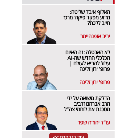
האלוף איבד שליטה:
מדוע מפקד פיקוד מרכז
חייב ללכת?
יריב אופנהיימר
לא האבטלה: זה האיום
הכלכלי החדש שה-AI
עלול להביא לעולם |
פרופ' ירון זליכה
פרופ' ירון זליכה
הדלקת משואה על ידי
הרב אברהם זרביב
מסכנת את לוחמי צה"ל
עו"ד יהודה שפר
עוד בנבחרת >>