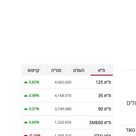
ת"א
העולם
מט"ח
קריפטו
ת"א 125
0.82%
4,065.600
ת"א 35
0.98%
4,168.970
לים
ת"א 90
0.37%
3,749.080
ת"א SME60
0.66%
1,326.650
בגוגל
ת"א נדל"ן
-0.16%
1,368.310