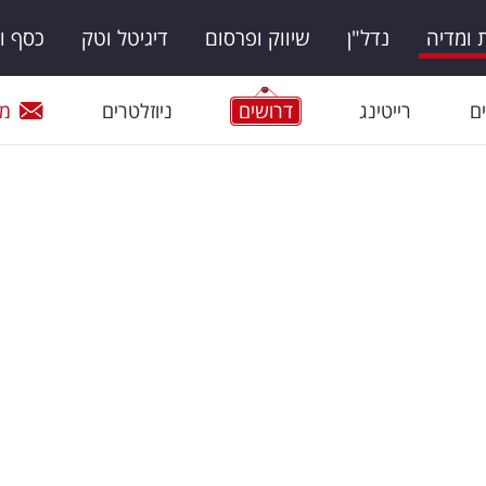
ומדיה
נדל"ן
שיווק ופרסום
דיגיטל וטק
כסף ו
ם
רייטינג
דרושים
ניוזלטרים
מי