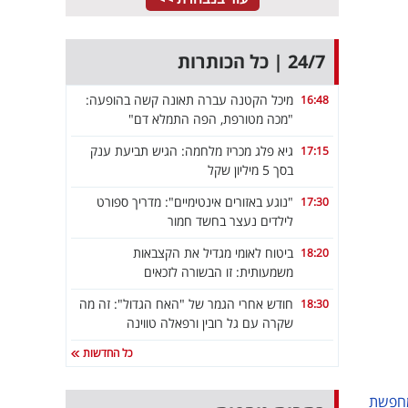
24/7 | כל הכותרות
מיכל הקטנה עברה תאונה קשה בהופעה:
16:48
"מכה מטורפת, הפה התמלא דם"
גיא פלג מכריז מלחמה: הגיש תביעת ענק
17:15
בסך 5 מיליון שקל
"נוגע באזורים אינטימיים": מדריך ספורט
17:30
לילדים נעצר בחשד חמור
ביטוח לאומי מגדיל את הקצבאות
18:20
משמעותית: זו הבשורה לזכאים
חודש אחרי הגמר של "האח הגדול": זה מה
18:30
שקרה עם גל רובין ורפאלה טווינה
כל החדשות
חפשת