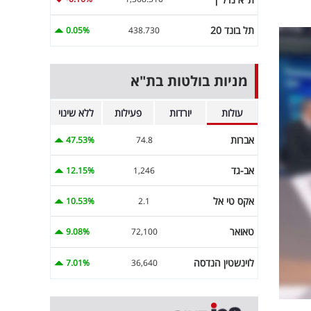
תל בונד 20
0.05%
438.730
מניות בולטות בת"א
עולות
יורדות
פעילות
ללא שינוי
אברות
47.53%
74.8
אב-גד
12.15%
1,246
אקס טי אל
10.53%
2.1
טאואר
9.08%
72,100
לוינשטין הנדסה
7.01%
36,640