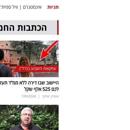
תגיות
אינסטגרם
|
וויל סמית'
הכתבות החמ
עסקאות השבוע בנדל"ן
היישוב שבו דירה ללא ממ"ד תעל
לכם 525 אלף שקל
איציק יצחקי
|
7/8/2026