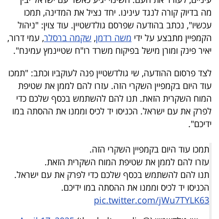
40
מה בדיוק קורה לנגד עינינו. יחד נציל את המדינה, תמכו
עכשיו", נכתב בהודעה שפרסם גולדשטיין. עוד צוין: "ניהול
הקמפיין מתבצע על ידי
משה רדמן
,
שקמה ברסלר
, עמי דרור,
שיתופי
יאיר פינק ומורן מישל בפיקוח משרד רו"ח שטיינמץ עמינח".
פעולה
לצד פרסום ההודעה, שי גולדשטיין פנה לעוקביו וכתב: "תמכו
עוד היום בקמפיין השקרי הזה. עזרו להם לממן את שטיפת
המוח השקרית הזאת. תנו להם להשתמש בכסף שלכם כדי
דרושים
לפרק את עם ישראל. הכניסו יד לכיס וממנו את ההסתה במו
ידיכם".
ניוזלטרים
תמכו עוד היום בקמפיין השקרי הזה.
עזרו להם לממן את שטיפת המוח השקרית הזאת.
מייל
תנו להם להשתמש בכסף שלכם כדי לפרק את עם ישראל.
אדום
הכניסו יד לכיס וממנו את ההסתה במו ידיכם.
pic.twitter.com/jWu7TYLK63