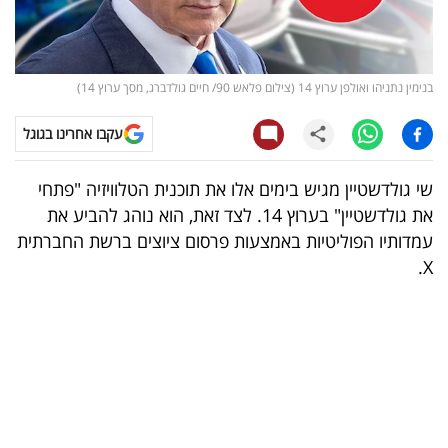
קריפטו
ויראלי
בנימין נתניהו ואולפן ערוץ 14 (צילום פלאש 90/ חיים גולדברג, מסך ערוץ 14)
טלוויזיה
עקבו אחרינו בגוגל
עסקי
שי גולדשטיין מגיש בימים אלו את תוכנית הטלוויזיה "פתחי
ספורט
את גולדשטיין" בערוץ 14. לצד זאת, הוא נוהג להביע את
עמדותיו הפוליטיות באמצעות פרסום ציוצים ברשת החברתית
קריירה
X.
ולימודים
מינויים
רייטינג
רכב