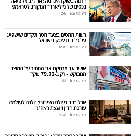
דרמה בשוק האנרגיה: ארה"ב מקפיאה
נכסים של מיליארדר המקורב לטראמפ
מערכת ice
|
1:58
רשות המסים בצעד חסר תקדים שישפיע
על כל בית עסק בישראל
מערכת ice
|
4:38
אושר עד מרסקת את המחיר על המוצר
המבוקש - רק ב-79.90 שקל
מערכת ice
|
1:52
אבל כבד בעולם הציבורי: הלכה לעולמה
עורכת הדין ויועצת ראה"מ
מערכת ice
|
4:30