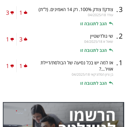
.
3
צודק!! צודק 100%. רק 14 האמינים.
(ל"ת)
3
1
עודד
04/2025/18
הגב לתגובה זו
.
2
שי גולדשטיין
1
3
שאול א
04/2025/18
הגב לתגובה זו
.
1
אז למה יש בכל נסיעה של הבולסת/דיילת
1
1
אוויר…?
בן ציון הסלוניקאי
04/2025/18
הגב לתגובה זו