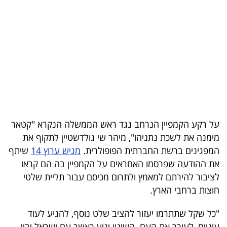
בריאות
תרבות
ופנאי
תיירות
TOP-
5
על רקע הקמפיין הנרחב נגד ראש הממשלה הנקרא "קטאר
מימנה את לשכת נתניהו", מיהר שי גולדשטיין לתקוף את
המילון
המפגינים ברשת החברתית הפופולרית.
מגיש ערוץ 14
שיתף
הכלכלי
את ההודעה שפרסמו האחראים על הקמפיין בה הם קראו
לציבור להירתם למאמץ ולתרום מכיסם עבור תליית שלטי
פודקאסט
חוצות ברחבי הארץ.
40
"כל שקל שתתרמו יעזור להציב שלט נוסף, להגיע לעוד
UNDER
עיניים, לעורר את העם. השינוי יגיע כאשר עם ישראל יבין