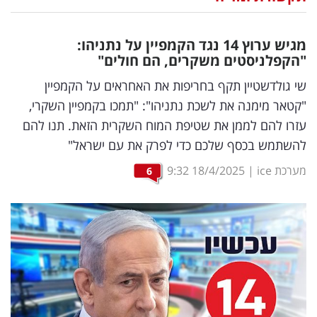
נדל"ן
מגיש ערוץ 14 נגד הקמפיין על נתניהו:
דיגיטל
"הקפלניסטים משקרים, הם חולים"
וטק
שי גולדשטיין תקף בחריפות את האחראים על הקמפיין
"קטאר מימנה את לשכת נתניהו": "תמכו בקמפיין השקרי,
שיווק
עזרו להם לממן את שטיפת המוח השקרית הזאת. תנו להם
ופרסום
להשתמש בכסף שלכם כדי לפרק את עם ישראל"
משפט
מערכת ice
|
18/4/2025
9:32
6
מדדים
ומחקרים
דעות
רכילות
עסקית