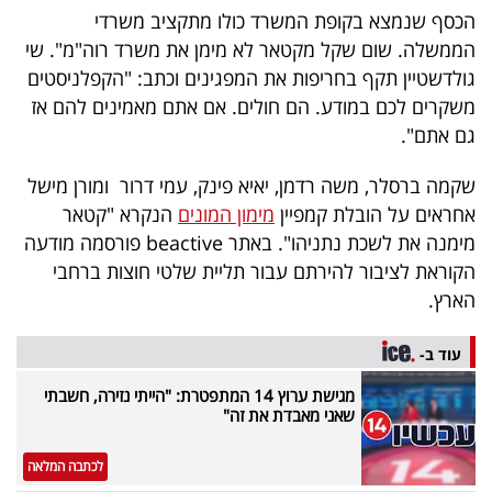
הכסף שנמצא בקופת המשרד כולו מתקציב משרדי
הממשלה. שום שקל מקטאר לא מימן את משרד רוה"מ". שי
גולדשטיין תקף בחריפות את המפגינים וכתב: "הקפלניסטים
משקרים לכם במודע. הם חולים. אם אתם מאמינים להם אז
גם אתם".
שקמה ברסלר, משה רדמן, יאיא פינק, עמי דרור ומורן מישל
אחראים על הובלת קמפיין
מימון המונים
הנקרא "קטאר
מימנה את לשכת נתניהו". באתר beactive פורסמה מודעה
הקוראת לציבור להירתם עבור תליית שלטי חוצות ברחבי
הארץ.
עוד ב-
מגישת ערוץ 14 המתפטרת: "הייתי נזירה, חשבתי
שאני מאבדת את זה"
לכתבה המלאה