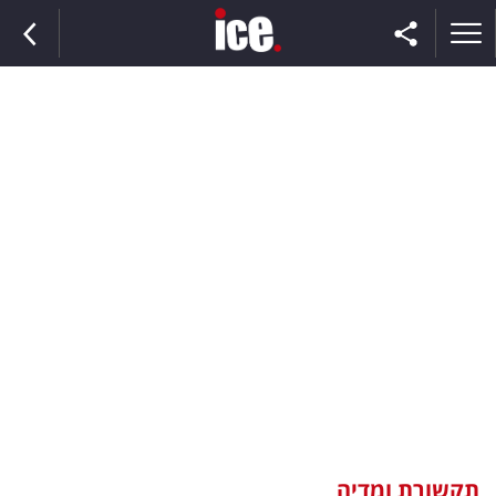
ראשי
הנבחרת
השוק
תקשורת
ומדיה
כסף
וצרכנות
תקשורת ומדיה