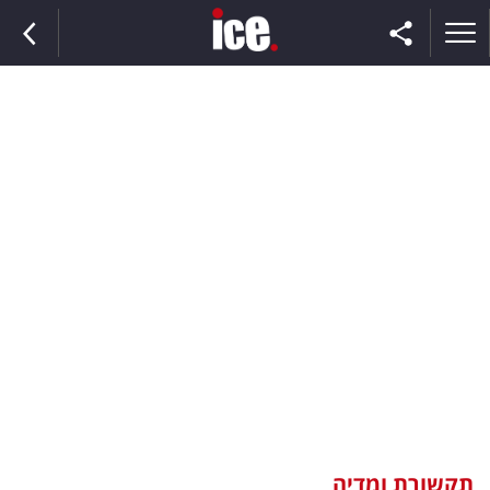
ראשי
הנבחרת
השוק
תקשורת
ומדיה
כסף
וצרכנות
תקשורת ומדיה