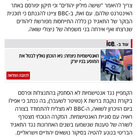
פרסמו
צריך להיאמר "שישה מיליון יהודים" וכי תיקון יפורסם באתר
באייס
האינטרנט שלהם. עם זאת, ב-BBC ציינו להגנתם כי תוכנית
הבוקר של התאגיד כן כללה התייחסות מפורשת ליהודים
עקבו
שנרצחו ואף אירחה בני משפחה של ניצולי שואה.
אחרינו:
עוד ב-
האנטישמיות ניצחה: גיא הוכמן נאלץ לבטל את
המופע בניו יורק
לכתבה המלאה
הקמפיין נגד אנטישמיות לא הסתפק בהתנצלות ופרסם
ביקורת נוקבת ברשת X (טוויטר לשעבר), בה נכתב כי אפילו
ביום הזיכרון לשואה, ה-BBC לא מצליח להתמודד בצורה
ראויה עם סוגיית האנטישמיות. המקרה הנוכחי מצטרף
לשורה של טענות שנשמעו בשנים האחרונות נגד התאגיד
הבריטי בנוגע להטיה בסיקור נושאים יהודיים וישראליים.