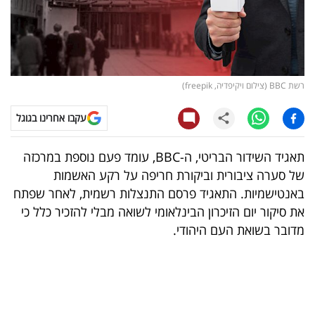
קריפטו
ויראלי
רשת BBC (צילום ויקיפדיה, freepik)
טלוויזיה
עקבו אחרינו בגוגל
עסקי
ספורט
תאגיד השידור הבריטי, ה-BBC, עומד פעם נוספת במרכזה
של סערה ציבורית וביקורת חריפה על רקע האשמות
קריירה
באנטישמיות. התאגיד פרסם התנצלות רשמית, לאחר שפתח
ולימודים
את סיקור יום הזיכרון הבינלאומי לשואה מבלי להזכיר כלל כי
מדובר בשואת העם היהודי.
מינויים
רייטינג
רכב