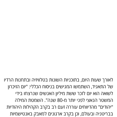
בריאות
תרבות
ופנאי
תיירות
TOP-
5
המילון
לאורך שעות היום, בתוכניות השונות בטלוויזיה ובתחנות הרדיו
הכלכלי
של התאגיד, השתמשו המגישים בניסוח הכללי: "יום הזיכרון
לשואה הוא יום לזכר ששת מיליון האנשים שנרצחו בידי
פודקאסט
המשטר הנאצי לפני יותר מ-80 שנה". השמטת המילה
40
"יהודים" מהדיווחים עוררה זעם רב בקרב הקהילות היהודיות
בבריטניה ובעולם, וכן בקרב ארגונים למאבק באנטישמיות
UNDER