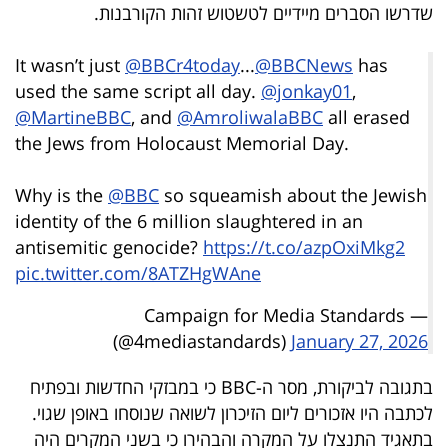
שדרשו הסברים מיידיים לטשטוש זהות הקורבנות.
40
It wasn’t just
@BBCr4today
...
@BBCNews
has
used the same script all day.
@jonkay01
,
שיתופי
@MartineBBC
, and
@AmroliwalaBBC
all erased
פעולה
the Jews from Holocaust Memorial Day.
Why is the
@BBC
so squeamish about the Jewish
identity of the 6 million slaughtered in an
דרושים
antisemitic genocide?
https://t.co/azpOxiMkg2
ניוזלטרים
pic.twitter.com/8ATZHgWAne
— Campaign for Media Standards
(@4mediastandards)
January 27, 2026
מייל
אדום
בתגובה לביקורת, מסר ה-BBC כי במבזקי החדשות ובפתיח
לכתבה היו אזכורים ליום הזיכרון לשואה שנוסחו באופן שגוי.
בתאגיד התנצלו על המקרה והבהירו כי בשני המקרים היה