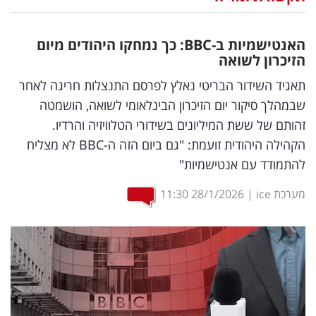
נדל"ן
האנטישמיות ב-
BBC
: כך נמחקו היהודים מיום
דיגיטל
הזיכרון לשואה
וטק
תאגיד השידור הבריטי נאלץ לפרסם התנצלות חריגה לאחר
שבמהלך סיקור יום הזיכרון הבינלאומי לשואה, הושמטה
שיווק
זהותם של ששת המיליונים בשידורי הטלוויזיה והרדיו.
ופרסום
הקהילה היהודית זועמת: "גם ביום הזה ה-BBC לא מצליח
להתמודד עם אנטישמיות"
משפט
מערכת ice
|
28/1/2026
11:30
מדדים
ומחקרים
דעות
רכילות
עסקית