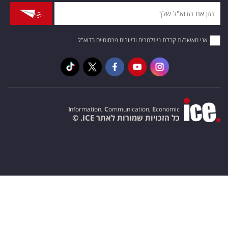
אני מאשר/ת קבלת ניוזלטרים ודיוורים פרסומיים בדוא"ל
I
nformation,
C
ommunication,
E
conomic
כל הזכויות שמורות לאתר ICE. ©