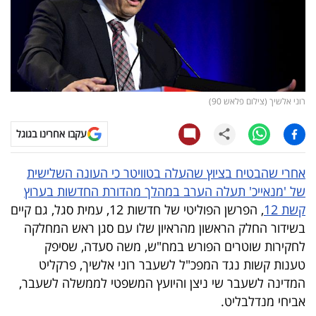
קריפטו
ויראלי
טלוויזיה
רוני אלשיך (צילום פלאש 90)
עסקי
עקבו אחרינו בגוגל
ספורט
אחרי שהבטיח בציוץ שהעלה בטוויטר כי העונה השלישית
קריירה
של 'מנאייכ' תעלה הערב במהלך מהדורת החדשות בערוץ
ולימודים
קשת 12
, הפרשן הפוליטי של חדשות 12, עמית סגל, גם קיים
בשידור החלק הראשון מהראיון שלו עם סגן ראש המחלקה
מינויים
לחקירות שוטרים הפורש במח"ש, משה סעדה, שסיפק
טענות קשות נגד המפכ"ל לשעבר רוני אלשיך, פרקליט
רייטינג
המדינה לשעבר שי ניצן והיועץ המשפטי לממשלה לשעבר,
אביחי מנדלבליט.
רכב