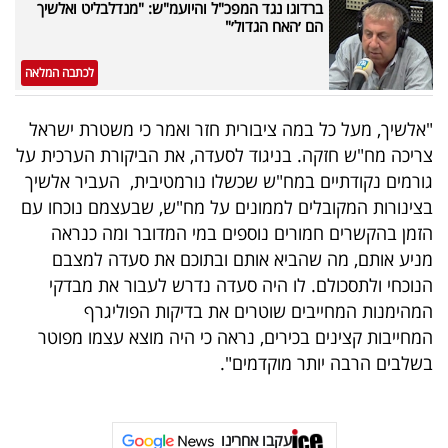
ברדוגו נגד המפכ"ל והיועמ"ש: "מנדלבליט ואלשיך
הם ׳האח הגדול׳"
לכתבה המלאה
"אלשיך, מעל כל במה ציבורית חזר ואמר כי משטרת ישראל
צריכה מח"ש חזקה. בניגוד לסעדה, את הביקורת הערכית על
גורמים נקודתיים במח"ש שכשלו נורמטיבית, העביר אלשיך
בצינורות המקובלים לממונים על מח"ש, שבעצמם נוכחו עם
הזמן בהקשרים חמורים נוספים במי המדובר ומה כנראה
מניע אותם, מה שהביא אותם ובתוכם את סעדה למצבם
הנוכחי ולתסכולם. לו היה סעדה נדרש לעבור את מבדקי
המהימנות המחייבים שוטרים את בדיקות הפוליגרף
המחייבות קצינים בכירים, נראה כי היה מוצא עצמו מפוטר
בשלבים הרבה יותר מוקדמים".
עקבו אחרינו