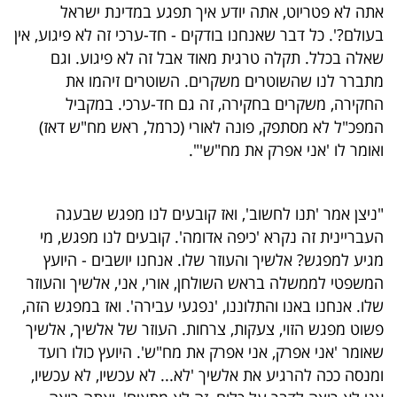
אתה לא פטריוט, אתה יודע איך תפגע במדינת ישראל
בעולם?'. כל דבר שאנחנו בודקים - חד-ערכי זה לא פיגוע, אין
שאלה בכלל. תקלה טרגית מאוד אבל זה לא פיגוע. וגם
מתברר לנו שהשוטרים משקרים. השוטרים זיהמו את
החקירה, משקרים בחקירה, זה גם חד-ערכי. במקביל
המפכ"ל לא מסתפק, פונה לאורי (כרמל, ראש מח"ש דאז)
ואומר לו 'אני אפרק את מח"ש'".
"ניצן אמר 'תנו לחשוב', ואז קובעים לנו מפגש שבעגה
העבריינית זה נקרא 'כיפה אדומה'. קובעים לנו מפגש, מי
מגיע למפגש? אלשיך והעוזר שלו. אנחנו יושבים - היועץ
המשפטי לממשלה בראש השולחן, אורי, אני, אלשיך והעוזר
שלו. אנחנו באנו והתלוננו, 'נפגעי עבירה'. ואז במפגש הזה,
פשוט מפגש הזוי, צעקות, צרחות. העוזר של אלשיך, אלשיך
שאומר 'אני אפרק, אני אפרק את מח"ש'. היועץ כולו רועד
ומנסה ככה להרגיע את אלשיך 'לא... לא עכשיו, לא עכשיו,