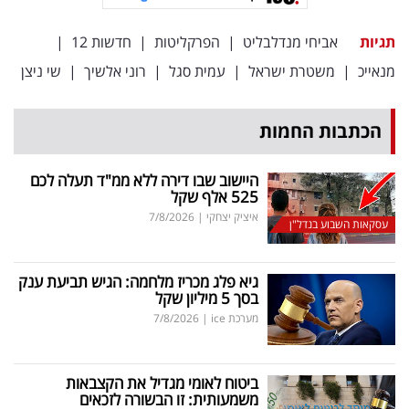
תגיות
אביחי מנדלבליט
|
הפרקליטות
|
חדשות 12
|
מנאייכ
|
משטרת ישראל
|
עמית סגל
|
רוני אלשיך
|
שי ניצן
הכתבות החמות
היישוב שבו דירה ללא ממ"ד תעלה לכם
525 אלף שקל
איציק יצחקי
|
7/8/2026
עסקאות השבוע בנדל"ן
גיא פלג מכריז מלחמה: הגיש תביעת ענק
בסך 5 מיליון שקל
מערכת ice
|
7/8/2026
ביטוח לאומי מגדיל את הקצבאות
משמעותית: זו הבשורה לזכאים