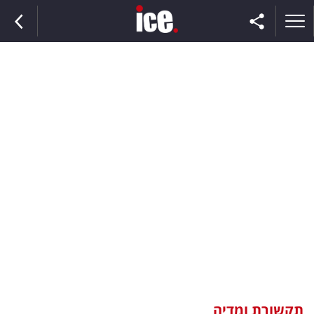
ראשי
הנבחרת
השוק
תקשורת
ומדיה
כסף
וצרכנות
תקשורת ומדיה