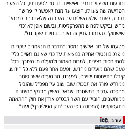
ונובעות משיקולים זרים ואישיים. בניגוד לטענותיו, כל הצעות
הפרישה שהוצעו לו, הוצעו על מנת לאפשר לו פרישה
בכבוד, לאחר שלא השלים עם העובדה שלא נבחר למנהל
מחש, וביקש לפרוש מהפרקליטות, ובשום אופן לא 'כדי
שישתוק'. טענתו בעניין זה הינה בבחינת שקר גס".
מטעמו של רוני אלשיך נמסר: "הדברים הנאמרים שקריים
מופרכים ונטולי אחיזה במציאות עד כדי שאינם ראויים כלל
להתייחסות רצינית. למרות האמור ולמעלה מן הצורך, בכל
פעם שהם מועלים מחדש, ופעם אחר פעם ללא כל חידוש,
קיבלו התייחסות ישירה. לצערנו, מר סעדה אשר פוטר
ממח"ש פורק את תסכולו שוב ושוב על מפכ"ל שהוביל
מהפכה ערכית במשטרת ישראל, השיק מבדקי מהימנות
ממוחשבים, הוביל עם השר לבט"פ ארדן את חוק ההתאמה
התעסוקתית (המכונה בפי העם 'חוק הפוליגרף') ועוד".
עוד ב-