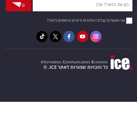
אני מאשר/ת קבלת ניוזלטרים ודיוורים פרסומיים בדוא"ל
I
nformation,
C
ommunication,
E
conomic
כל הזכויות שמורות לאתר ICE. ©