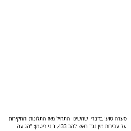
בריאות
תרבות
ופנאי
תיירות
TOP-
5
המילון
הכלכלי
פודקאסט
40
סעדה טוען בדבריו שהשינוי התחיל מאז התלונות והחקירות
על עבירות מין נגד ראש להב 433, רוני ריטמן: "הגיעה
UNDER