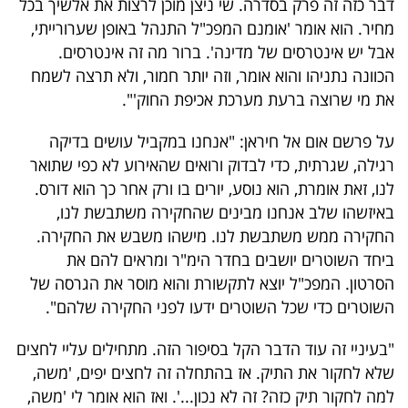
דבר כזה זה פרק בסדרה. שי ניצן מוכן לרצות את אלשיך בכל
מחיר. הוא אומר 'אומנם המפכ"ל התנהל באופן שערורייתי,
אבל יש אינטרסים של מדינה'. ברור מה זה אינטרסים.
הכוונה נתניהו והוא אומר, וזה יותר חמור, ולא תרצה לשמח
את מי שרוצה ברעת מערכת אכיפת החוק'".
על פרשם אום אל חיראן: "אנחנו במקביל עושים בדיקה
רגילה, שגרתית, כדי לבדוק ורואים שהאירוע לא כפי שתואר
לנו, זאת אומרת, הוא נוסע, יורים בו ורק אחר כך הוא דורס.
באיזשהו שלב אנחנו מבינים שהחקירה משתבשת לנו,
החקירה ממש משתבשת לנו. מישהו משבש את החקירה.
ביחד השוטרים יושבים בחדר הימ"ר ומראים להם את
הסרטון. המפכ"ל יוצא לתקשורת והוא מוסר את הגרסה של
השוטרים כדי שכל השוטרים ידעו לפני החקירה שלהם".
"בעיניי זה עוד הדבר הקל בסיפור הזה. מתחילים עליי לחצים
שלא לחקור את התיק. אז בהתחלה זה לחצים יפים, 'משה,
למה לחקור תיק כזה? זה לא נכון...'. ואז הוא אומר לי 'משה,