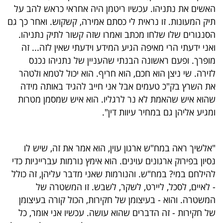
פרסמו
האשים את נתניהו. עכשיו ריטמן היה אחראי כראש להב על
באייס
תיק המעונות. זו נראית לי כסתם אמירה, קשקוש. ואחר כך גם
הסנגורים שלו שלחו מכתב ואמרו שזה קשור לתיק נתניהו.
עקבו
ואני ידעתי הרי מאיפה הגיע המידע וידעתי שאין לזה... זה
מופרך. ופעם ראשונה הבנתי שהעניין של נתניהו נכנס
אחרינו:
לזירה. שי ניצן הוא חכם, הוא חריף. הוא יכול לטמא ולטהר
את השרץ בק"כ טעמים אבל אני חייב להגיד באותה מידה
שהוא איש שהאמת לא נר לרגליו. הוא איש שמסמן מטרות
ומגיע אליהן גם במחיר עיוות דין".
"אלשיך ראה במח"ש ארגון עוין, הוא אמר את זה, שיש לו
נסיון בפירוק ארגונים עוינים. הוא אימץ נורמות עברייניות כדי
להילחם במי? במח"ש. והנורמות שאני מדבר עליהן, זה כולל
- לאיים, לסכל, ליירט, לשקר, לשבש. זו המשטרה של
המשטרה. והוא - בעיצומן של חקירות, הכול קורה בעיצומן
של חקירות - זה הדברים שהוא עושה. עכשיו אני אומר, כל