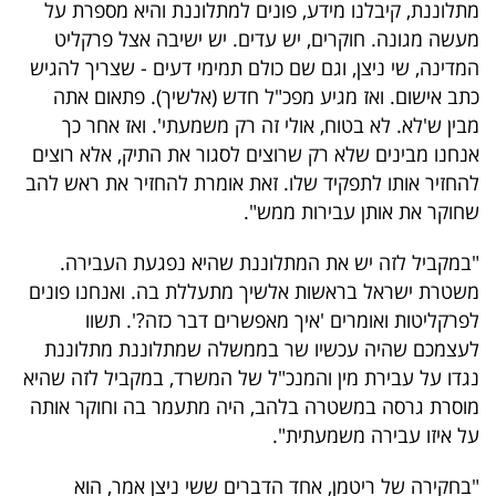
מתלוננת, קיבלנו מידע, פונים למתלוננת והיא מספרת על
40
מעשה מגונה. חוקרים, יש עדים. יש ישיבה אצל פרקליט
המדינה, שי ניצן, וגם שם כולם תמימי דעים - שצריך להגיש
כתב אישום. ואז מגיע מפכ"ל חדש (אלשיך). פתאום אתה
שיתופי
מבין ש'לא. לא בטוח, אולי זה רק משמעתי'. ואז אחר כך
פעולה
אנחנו מבינים שלא רק שרוצים לסגור את התיק, אלא רוצים
להחזיר אותו לתפקיד שלו. זאת אומרת להחזיר את ראש להב
שחוקר את אותן עבירות ממש".
דרושים
"במקביל לזה יש את המתלוננת שהיא נפגעת העבירה.
משטרת ישראל בראשות אלשיך מתעללת בה. ואנחנו פונים
ניוזלטרים
לפרקליטות ואומרים 'איך מאפשרים דבר כזה?'. תשוו
לעצמכם שהיה עכשיו שר בממשלה שמתלוננת מתלוננת
נגדו על עבירת מין והמנכ"ל של המשרד, במקביל לזה שהיא
מייל
מוסרת גרסה במשטרה בלהב, היה מתעמר בה וחוקר אותה
אדום
על איזו עבירה משמעתית".
"בחקירה של ריטמן, אחד הדברים ששי ניצן אמר, הוא