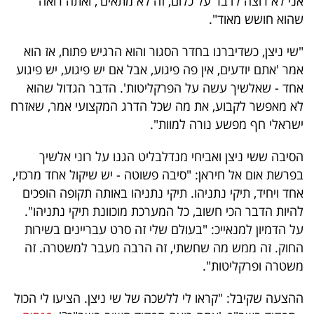
אני לא רוצה לדבר על כלום, זה לא מתאים', ואתה רואה
שהוא חושש מאוד".
"שי ניצן, כשדיברנו בחדר הסגור והוא הרגיש פתוח, אז הוא
אמר 'אתם יודעים, אין פה פיגוע, אבל אם יש פיגוע, יש פיגוע
אחד - שאלשיך עשה על הפרקליטות'. הדבר הגדול שהוא
לא מאפשר לקבוע, את מה שכל הדרג המקצועי אמר, שאזרח
ישראלי חף מפשע נורה למוות".
הסיבה ששי ניצן ואביחי מנדלבליט הגנו על רוני אלשיך
בפרשת אום אל חיראן: "סיבה פשוטה - יש שיקול אחד מרכזי,
אחד ויחיד, תיקי נתניהו. תיקי נתניהו באותה תקופה הופכים
להיות הדבר הכי חשוב, כל המערכת מוכוונת תיקי נתניהו".
על הדמיון למנאייכ: "בעולם שלי זה סרט עבריינים בשירות
החוק. זה ממש מה שחשתי, זה הרבה מעבר למשטרה. זה
משטרה ופרקליטות".
ההצעה שקיבל: "קראו לי ללשכה של שי ניצן. הציעו לי הכול