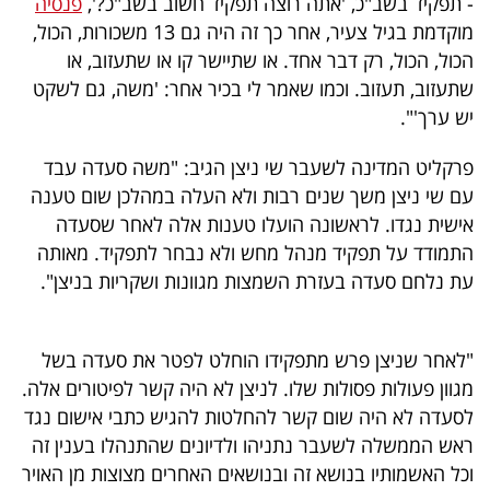
- תפקיד בשב"כ, 'אתה רוצה תפקיד חשוב בשב"כ?',
פנסיה
מוקדמת בגיל צעיר, אחר כך זה היה גם 13 משכורות, הכול,
הכול, הכול, רק דבר אחד. או שתיישר קו או שתעזוב, או
שתעזוב, תעזוב. וכמו שאמר לי בכיר אחר: 'משה, גם לשקט
יש ערך'".
פרקליט המדינה לשעבר שי ניצן הגיב: "משה סעדה עבד
עם שי ניצן משך שנים רבות ולא העלה במהלכן שום טענה
אישית נגדו. לראשונה הועלו טענות אלה לאחר שסעדה
התמודד על תפקיד מנהל מחש ולא נבחר לתפקיד. מאותה
עת נלחם סעדה בעזרת השמצות מגוונות ושקריות בניצן".
"לאחר שניצן פרש מתפקידו הוחלט לפטר את סעדה בשל
מגוון פעולות פסולות שלו. לניצן לא היה קשר לפיטורים אלה.
לסעדה לא היה שום קשר להחלטות להגיש כתבי אישום נגד
ראש הממשלה לשעבר נתניהו ולדיונים שהתנהלו בענין זה
וכל האשמותיו בנושא זה ובנושאים האחרים מצוצות מן האויר