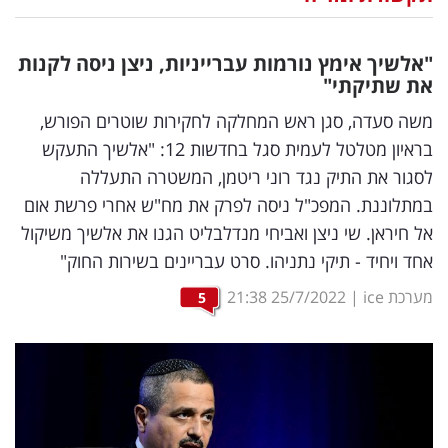
נדל"ן
"אלשיך אימץ נורמות עברייניות, ניצן ניסה לקנות
דיגיטל
את שתיקתי"
וטק
משה סעדה, סגן ראש המחלקה לחקירות שוטרים הפורש,
בראיון מטלטל לעמית סגל בחדשות 12: "אלשיך התעקש
שיווק
לסגור את התיק נגד רוני ריטמן, המשטרה התעללה
ופרסום
במתלוננת. המפכ"ל ניסה לפרק את מח"ש אחרי פרשת אום
אל חיראן. שי ניצן ואביחי מנדלבליט הגנו את אלשיך משיקול
משפט
אחד ויחיד - תיקי נתניהו. סרט עבריינים בשירות החוק"
מדדים
מערכת ice
|
25/7/2022
21:38
5
ומחקרים
דעות
רכילות
עסקית