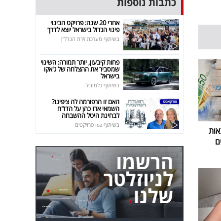
כתבות נוספות
אחרי 20 שנה: פרויקט הבינוי
פינוי הגדול בישראל יוצא לדרך
בשיתוף מערכת זירת הנדל"ן
פחות קיבעון, יותר תמורה: השינוי
שמסביר את ההצלחה של ג'אקו
בישראל
בשיתוף כלמוביל
האם זו הרפורמה לה ציפינו?
השמאי ארז כהן על הדו"ח
לבחינת היטל ההשבחה
בשיתוף ice פרויקטים
אות
ם