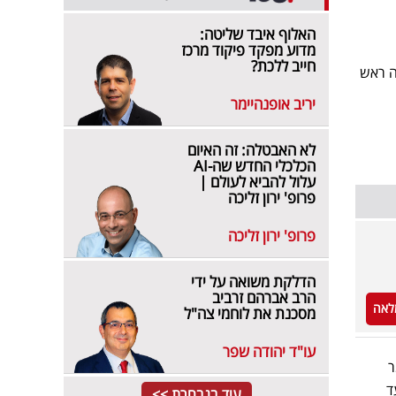
האלוף איבד שליטה:
מדוע מפקד פיקוד מרכז
חייב ללכת?
ה ראש
יריב אופנהיימר
לא האבטלה: זה האיום
הכלכלי החדש שה-AI
עלול להביא לעולם |
פרופ' ירון זליכה
פרופ' ירון זליכה
הדלקת משואה על ידי
הרב אברהם זרביב
לאה
מסכנת את לוחמי צה"ל
עו"ד יהודה שפר
ץ עכשיו 14, איתמר
ד
עוד בנבחרת >>