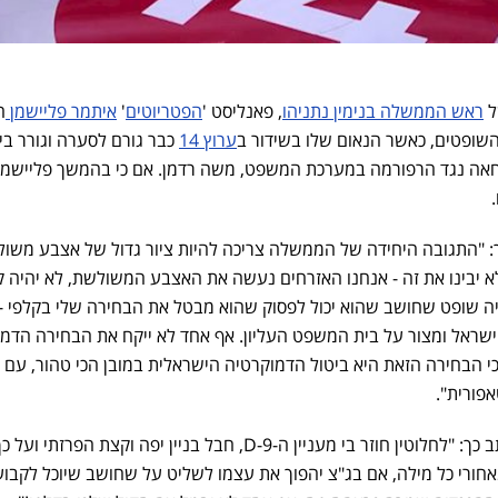
ל
ראש הממשלה בנימין נתניהו
, פאנליסט '
הפטריוטים
'
איתמר פליישמן
ה
השופטים, כאשר הנאום שלו בשידור ב
ערוץ 14
כבר גורם לסערה וגורר בי
חאה נגד הרפורמה במערכת המשפט, משה רדמן. אם כי בהמשך פליישמן
: "התגובה היחידה של הממשלה צריכה להיות ציור גדול של אצבע משו
א יבינו את זה - אנחנו האזרחים נעשה את האצבע המשולשת, לא יהיה ק
יה שופט שחושב שהוא יכול לפסוק שהוא מבטל את הבחירה שלי בקלפי - 
 ישראל ומצור על בית המשפט העליון. אף אחד לא ייקח את הבחירה הדמ
פורית".
במסגרת ההתנצלות, פליישמן כתב כך: "לחלוטין חוזר בי מעניין ה-D-9, חבל בניין יפה וקצת הפרזתי ועל 
אחורי כל מילה, אם בג"צ יהפוך את עצמו לשליט על שחושב שיוכל לקבוע