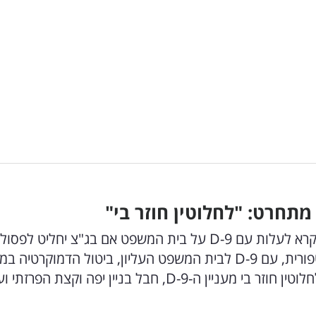
פאנליסט 'הפטריוטים' בערוץ 14, איתמר פליישמן, קרא לעלות עם D-9 על בית המשפט אם בג"צ יחליט 
ראש הממשלה בנימין נתניהו: "אנחנו נצא, לא מטפורית, עם D-9 לבית המשפט העליון, ביטול הדמוקרטיה
הכי טהור". בהמשך, בעקבות הביקורות, חזר בו: "לחלוטין חוזר בי מעניין ה-D-9, חבל בניין יפה וקצת