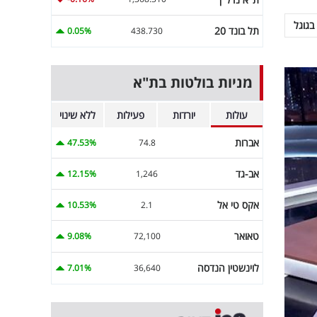
בגוגל
תל בונד 20
0.05%
438.730
מניות בולטות בת"א
עולות
יורדות
פעילות
ללא שינוי
אברות
47.53%
74.8
אב-גד
12.15%
1,246
אקס טי אל
10.53%
2.1
טאואר
9.08%
72,100
לוינשטין הנדסה
7.01%
36,640