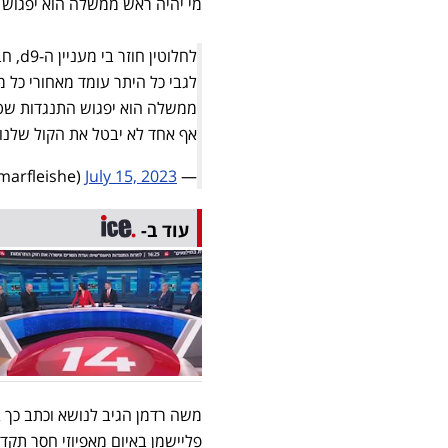
מי יהיה ראש ממשלה הוא יפגוש 
לחלוטין חוזר בי מעניין ה-d9, חבל בניין יפה וקצת הפרזתי ועל כך התנצלותי.
לגבי כל היתר עומד מאחורי כל 
ממשלה הוא יפגוש התנגדות שט
אף אחד לא יבטל את הקול שלנו
July 15, 2023
— itamar fleischmann (@itamarfleishe)
עוד ב-
פליישמן באיום מאפיוזי חסר תקד