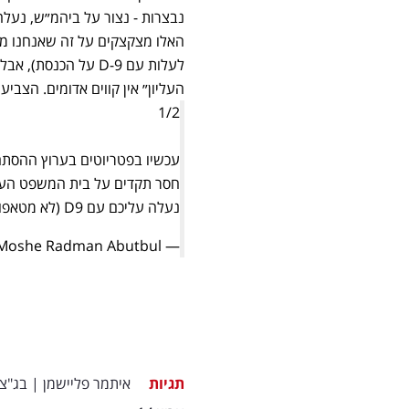
האלו מצקצקים על זה שאנחנו מפ
לעלות עם D-9 על הכ
העליון״ אין קווים אדומים. הצביע
1/2
עכשיו בפטריוטים בערוץ ההסתה
חסר תקדים על בית המשפט העליו
נעלה עליכם עם D9 (לא מטאפורית), כמיטב המסורת הסיציליאנית >>>
— Moshe Radman Abutbul משה רדמן אבוטבול (@RadmanMoshe)
תגיות
איתמר פליישמן
|
בג"צ