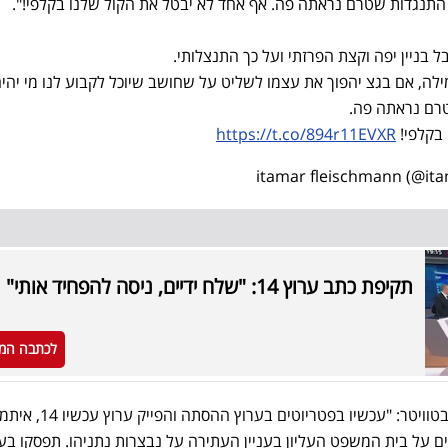
התנגדות שטרם נראתה פה. אף אחד לא יבטל את הקול שלנו בקלפי!".
מילה, אם בגצ יהפוך את עצמו לשליט על שחושב שיוכל לקבוע לנו מי יהי
רם נראתה פה.
 בקלפי!
https://t.co/894r11EVXR
תקיפת כתב ערוץ 14: "שלח ידיים, ניסה להפחיד אותי"
לכתבה המ
משה רדמן הגיב לנושא וכתב כך בטוויטר: "עכשיו בפטריוטים בערוץ ההסתה והפייק ערו
ים על בית המשפט העליון בעניין העתירה על נבצרות נתניהו. תפסקו בע