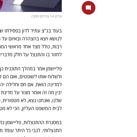
ערוץ 14 (צילום מסך)
בעוד בג"צ עתיד לדון בפסילתו ש
לנושא ויצא בהצהרה ובאיום על 
רבות, כולל מצד אחד מראשי המ
לחזור בו והתנצל על חלק מדבריו.
פליישמן אמר במהלך התוכנית כך
ולשלוח אותו לשופטים, ואם הם ל
למדינה הזאת. אם חס וחלילה יה
יבין מה זה אומר מצור על מדינת
לבית המשפט העליון, הכי לא מטא
התנצלותי. לגבי כל היתר עומד מ