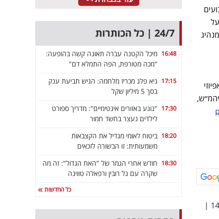
הצבועים
על
24/7 | כל הכותרות
מנהיג
מיכל הקטנה עברה תאונה קשה בהופעה:
16:48
"מכה מטורפת, הפה התמלא דם"
גיא פלג מכריז מלחמה: הגיש תביעת ענק
17:15
יוזי
בסך 5 מיליון שקל
יהמ״ש,
"נוגע באזורים אינטימיים": מדריך ספורט
17:30
p
לילדים נעצר בחשד חמור
ביטוח לאומי מגדיל את הקצבאות
18:20
משמעותית: זו הבשורה לזכאים
חודש אחרי הגמר של "האח הגדול": זה מה
18:30
שקרה עם גל רובין ורפאלה טווינה
כל החדשות
|