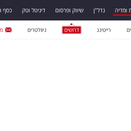
ומדיה
נדל"ן
שיווק ופרסום
דיגיטל וטק
כסף ו
ם
רייטינג
דרושים
ניוזלטרים
מי