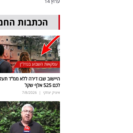
ערוץ 14
הכתבות החמ
עסקאות השבוע בנדל"ן
היישוב שבו דירה ללא ממ"ד תעל
לכם 525 אלף שקל
איציק יצחקי
|
7/8/2026