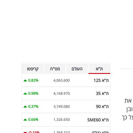
ת"א
העולם
מט"ח
קריפטו
ת"א 125
0.82%
4,065.600
ת"א 35
0.98%
4,168.970
לפסול את
ת"א 90
0.37%
3,749.080
 במובן
 הפרזתי ועל כך
ת"א SME60
0.66%
1,326.650
ת"א נדל"ן
-0.16%
1,368.310