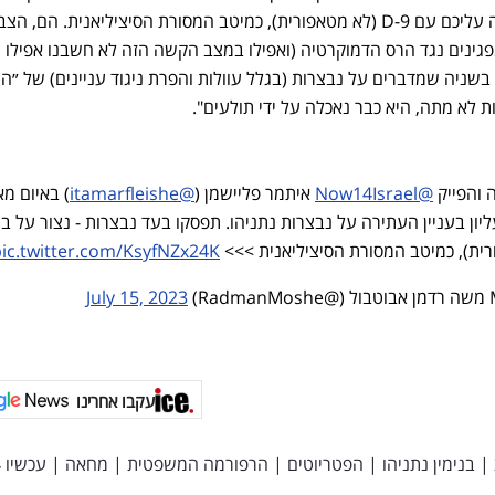
נבצרות - נצור על ביהמ״ש, נעלה עליכם עם D-9 (לא מטאפורית), כמיטב המסורת הסיציליאנית. הם, 
גינים נגד הרס הדמוקרטיה (ואפילו במצב הקשה הזה לא חשבנו אפילו 
נסת), אבל בשניה שמדברים על נבצרות (בגלל עוולות והפרת ניגוד עניינים) של ״ה
ות לא מתה, היא כבר נאכלה על ידי תולעים".
 והפייק
@Now14Israel
איתמר פליישמן (
@itamarfleishe
) באיום מאפ
ן בעניין העתירה על נבצרות נתניהו. תפסקו בעד נבצרות - נצור על ב
ic.twitter.com/KsyfNZx24K
July 15, 2023
עקבו אחרינו
|
בנימין נתניהו
|
הפטריוטים
|
הרפורמה המשפטית
|
מחאה
|
עכשיו 14