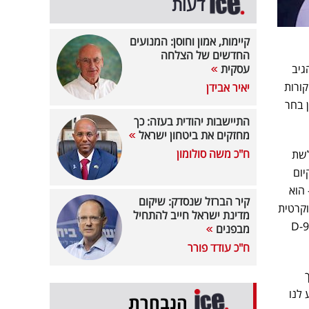
דעות
קיימות, אמון וחוסן: המנועים
החדשים של הצלחה
גיב
עסקית
קורות
יאיר אבידן
 בחר
התיישבות יהודית בעזה: כך
מחזקים את ביטחון ישראל
ח"כ משה סולומון
לשת
יום
הוא
קיר הברזל שנסדק: שיקום
וקרטית
מדינת ישראל חייב להתחיל
שלנו, ואנחנו נצא, לא מטפורית, כי הבחירה הזאת היא ביטול הדמוקרטיה הישראלית במובן הכי טהור, עם D-9
מבפנים
ח"כ עודד פורר
כך
 לנו
הנבחרת