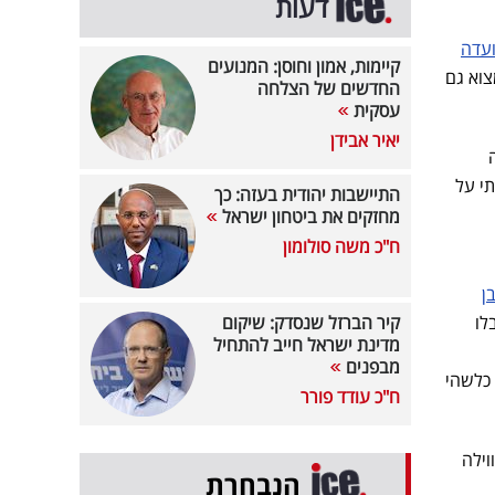
דעות
ועדה
קיימות, אמון וחוסן: המנועים
צוא גם
החדשים של הצלחה
עסקית
יאיר אבידן
י על
התיישבות יהודית בעזה: כך
מחזקים את ביטחון ישראל
ח"כ משה סולומון
ן
לו
קיר הברזל שנסדק: שיקום
מדינת ישראל חייב להתחיל
מבפנים
ת כלשהי
ח"כ עודד פורר
וילה
הנבחרת