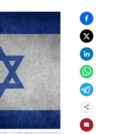
בן כספית (צילום pixabay, טוויטר/ בן כספית)