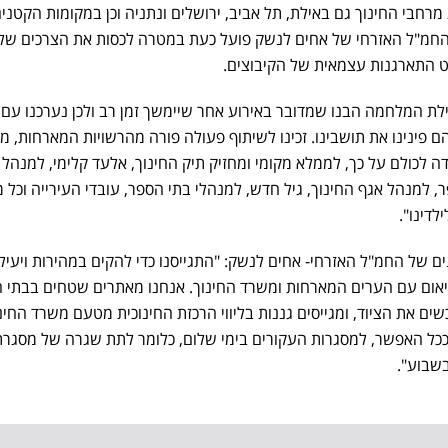
חבי החינוך גם באילת, תל אביב, ירושלים ונתניה וכן במקומות הקטני
החמ"ל האזרחי של אחים לנשק פועל כעת במטרה לכסות את הצרכים של 
ט התארגנות עצמאית של הקיבוצים.
ילת המלחמה הבנו שמדובר באירוע אחר שיימשך זמן רב ולכן נערכנו עם
 פינינו את תושבינו. זכינו לשיתוף פעולה פורה מהרשויות המארחות, מ
ה לכולם על כך, לממלא מקומי ומחזיק תיק החינוך, אלעד קלימי, למנהל 
 למנהל אגף החינוך, גיל חדש, למנהלי בתי הספר, עובדי העירייה וכל מ
דינו".
ם של החמ"ל האזרחי- אחים לנשק: "התגייסנו כדי להקים במהירות ויעילו
תיאום עם הערים המארחות ומשרד החינוך. אנחנו מאתרים שטחים בבתי ה
ים את הציוד, ומגייסים גננות בליווי הרכזת החינוכית מטעם משרד החינו
ככל האפשר, למסגרות העקורים בימי שלום, כלומר לתת שגרה של מסגרת
שבוע".