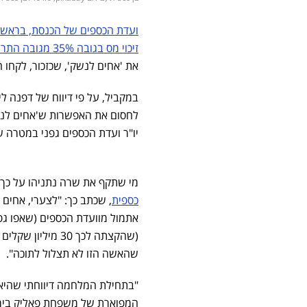
ועדת הכספים של הכנסת, בראשות
זיכוי מס בגובה 35% מגובה התרומה ללא פחות מ-118 עמותות ומוסדות
את 'אחים לנשק', שכזכור, לקחו
במקביל, על פי דיווח של דפנה לי
לחסום את האפשרות ש'אחים לנ
יו"ר ועדת הכספים גפני במטרה של
מי שתקף את שרה נתניהו על כך הו
כספית
, שכתב כך: "לצערי, אחים 
אתמול מוועדת הכספים (שאפו גפ
(שהקצתה לכך 30 
שהאשה הזו לא תצלול לתוכה".
"בתחילת המלחמה דיווחתי שהיא 
המפוארת של משפחת פאליק בירוש