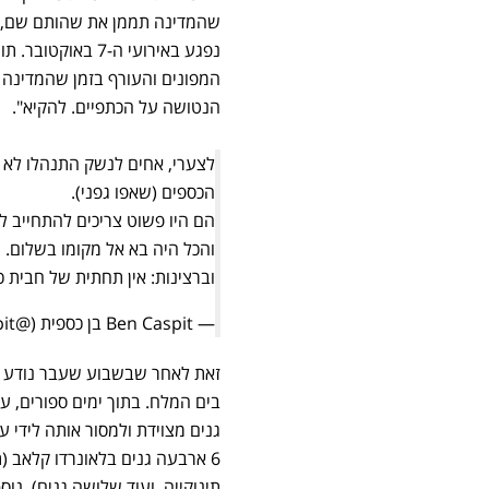
שהמדינה תממן את שהותם שם, כו
נפגע באירועי ה-7
הנטושה על הכתפיים. להקיא".
לצערי, אחים לנשק התנהלו לא נ
הכספים (שאפו גפני).
והכל היה בא אל מקומו בשלום.
וברצינות: אין תחתית של חבית
— Ben Caspit בן כספית (@BenCaspit)
זאת לאחר שבשבוע שעבר נודע כי 
בים המלח. בתוך ימים ספורים, 
6 ארבעה גנים בלאונרדו קלאב (ת
תינוקייה, ועוד שלושה גנים), נו