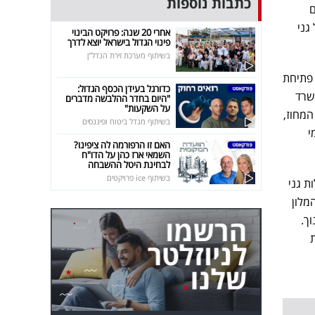
כתבות נוספות
ם
גני
אחרי 20 שנה: פרויקט הבינוי
פינוי הגדול בישראל יוצא לדרך
בשיתוף מערכת זירת הנדל"ן
 פתיחת
כדורגל בעידן הכסף הגדול:
שרד
"היום בחדר ההלבשה מדברים
על השקעות"
המחוז,
בשיתוף מגדל ביטוח ופיננסים
י
האם זו הרפורמה לה ציפינו?
השמאי ארז כהן על הדו"ח
לבחינת היטל ההשבחה
בשיתוף ice פרויקטים
ת גני
מלון
ך.