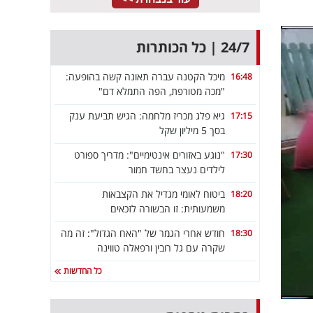
24/7 | כל הכותרות
מיכל הקטנה עברה תאונה קשה בהופעה:
16:48
"מכה מטורפת, הפה התמלא דם"
גיא פלג מכריז מלחמה: הגיש תביעת ענק
17:15
בסך 5 מיליון שקל
"נוגע באזורים אינטימיים": מדריך ספורט
17:30
לילדים נעצר בחשד חמור
ביטוח לאומי מגדיל את הקצבאות
18:20
משמעותית: זו הבשורה לזכאים
חודש אחרי הגמר של "האח הגדול": זה מה
18:30
שקרה עם גל רובין ורפאלה טווינה
כל החדשות