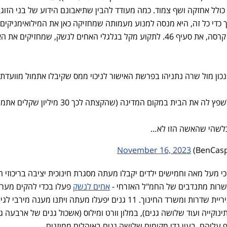
לל אחזקה ושף צמוד. כמה מעודד להבין שתיאבונם הידוע של בני הזוג 
 באוקטובר. תוך כדי כל זה, היא מנסה למנוע מעמותה שמחזיקה כאן את המילואימניקים,
המפונים והעורף בזמן שהמדינה קרסה, את סעיף 46. לתקוע מקל בגלגלי האחים לנשק, שמחזיקים
כון מול שרה נתניהו בפרשת האישור לניכוי ממס שקיבלו אתמול מוועדת
הם היו פשוט צריכים להתחייב לשפץ לה את הבית במקום המדינה (שהקצתה לכך 30 מיליו
 כלשהי שהאשה הזו לא…
November 16, 2023
מעל מאה וחמישים ילדים יקבלו מעתה מסגרת חינוכית יציבה בריכוזי הפ
עשרות מתנדבים של החמ"ל האזרחי -
אחים לנשק
פעלו בכדי להקים מער
ינוקייה ועוד שלושה גנים), במלון וורט ומילוס (אשכול גנים של ארבעה גנ
סף עליהם, בעין גדי מקימים שלושה גנים באוהלים ממוזגים.