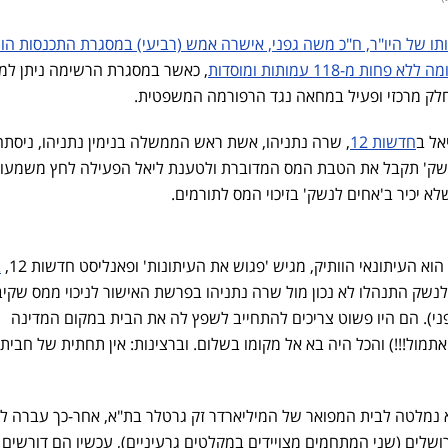
ו של היו"ר, ח"כ משה גפני, אישרה אמש (רביעי) במסגרת התכנסות הו
, כאשר במסגרת הרשימה ניתן למ
 חלק מרכזי ופעיל במחאה נגד הרפורמה המשפטית.
אל ב
חדשות 12
, שרה נתניהו, אשת ראש הממשלה בנימין נתניהו, ניסתה
שק' תקבל את הטבת המס המדוברת ולטענת ליאל הפעילה לחץ משמעות
א יכיר ב'אחים לנשק' בזיכוי המס לתורמים.
א העיתונאי הוותיק, מגיש 'פגוש את העיתונות' ופאנליסט חדשות 12,
ב
לנשק התנהלו לא נכון מול שרה נתניהו בפרשת האישור לניכוי ממס שקיב
ני). הם היו פשוט צריכים להתחייב לשפץ לה את הבית במקום המדינה
מיליון שקלים אתמול!!!) והכל היה בא אל מקומו בשלום. וברצינות: אין תחתית של חבי
נמלטה לבית המפואר של המיליארדר זק גרטלר בת"א, אחר-כך עברה לו
לים (שני המתחמים מצויידים במקלטים גרעיניים), עכשיו הם דורשים