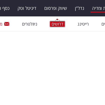
ומדיה
נדל"ן
שיווק ופרסום
דיגיטל וטק
כסף ו
ם
רייטינג
דרושים
ניוזלטרים
מי