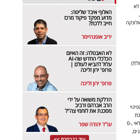
לא
האלוף איבד שליטה:
מדוע מפקד פיקוד מרכז
 את האלונקה
חייב ללכת?
יריב אופנהיימר
לא האבטלה: זה האיום
הכלכלי החדש שה-AI
ן שקלים אתמול!!!)
עלול להביא לעולם |
פרופ' ירון זליכה
פרופ' ירון זליכה
הדלקת משואה על ידי
הרב אברהם זרביב
ינוי
מסכנת את לוחמי צה"ל
כת
גנים מצוידת ולמסור אותה לידי עיריית שדרות ומשרד החינוך. 11 גנים יפעלו מעתה ויתנו מענה מירבי לגילאי ,0-
עו"ד יהודה שפר
ים,
עוד בנבחרת >>