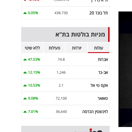
תל בונד 20
0.05%
438.730
מניות בולטות בת"א
עולות
יורדות
פעילות
ללא שינוי
אברות
47.53%
74.8
אב-גד
12.15%
1,246
אקס טי אל
10.53%
2.1
טאואר
9.08%
72,100
לוינשטין הנדסה
7.01%
36,640