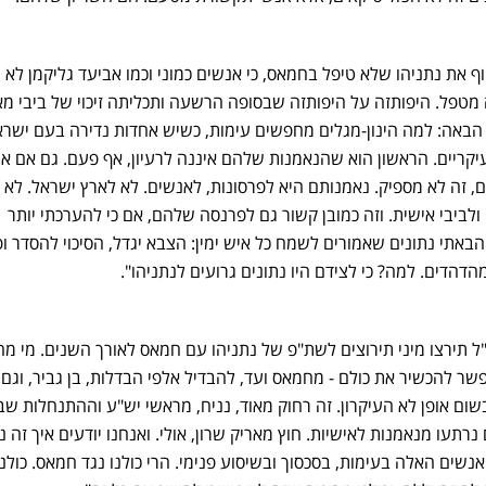
את נתניהו שלא טיפל בחמאס, כי אנשים כמוני וכמו אביעד גליקמן לא ה
מטפל. היפותזה על היפותזה שבסופה הרשעה ותכליתה זיכוי של ביבי מא
באה: למה הינון-מגלים מחפשים עימות, כשיש אחדות נדירה בעם ישרא
? יש לזה 2 הסברים עיקריים. הראשון הוא שהנאמנות שלהם איננה לרעיון, אף פעם. גם אם 
 זה לא מספיק. נאמנותם היא לפרסונות, לאנשים. לא לארץ ישראל. לא 
ולביבי אישית. וזה כמובן קשור גם לפרנסה שלהם, אם כי להערכתי יותר
הבאתי נתונים שאמורים לשמח כל איש ימין: הצבא יגדל, הסיכוי להסדר 
הדהדים. למה? כי לצידם היו נתונים גרועים לנתניהו".
ל תירצו מיני תירוצים לשת"פ של נתניהו עם חמאס לאורך השנים. מי מ
פשר להכשיר את כולם - מחמאס ועד, להבדיל אלפי הבדלות, בן גביר, וגם 
שום אופן לא העיקרון. זה רחוק מאוד, נניח, מראשי יש"ע וההתנחלות שב
 נרתעו מנאמנות לאישיות. חוץ מאריק שרון, אולי. ואנחנו יודעים איך זה נ
נשים האלה בעימות, בסכסוך ובשיסוע פנימי. הרי כולנו נגד חמאס. כולנ