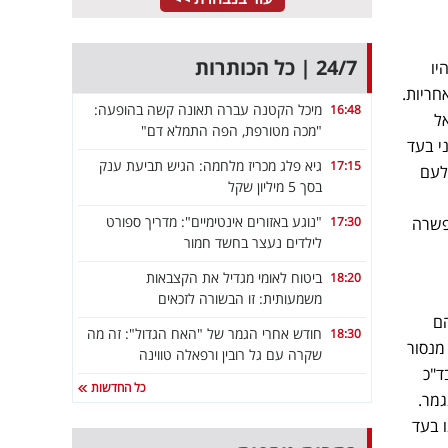
24/7 | כל הכותרות
יו
חריות.
מיכל הקטנה עברה תאונה קשה בהופעה:
16:48
ל
"מכה מטורפת, הפה התמלא דם"
אני בעד
גיא פלג מכריז מלחמה: הגיש תביעת ענק
17:15
לעם
בסך 5 מיליון שקל
"נוגע באזורים אינטימיים": מדריך ספורט
ופשרה
17:30
לילדים נעצר בחשד חמור
ביטוח לאומי מגדיל את הקצבאות
18:20
משמעותית: זו הבשורה לזכאים
הם
חודש אחרי הגמר של "האח הגדול": זה מה
18:30
מנסור
שקרה עם גל רובין ורפאלה טווינה
ד"כ
כל החדשות
גמר.
ו בעד