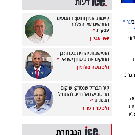
דעות
קיימות, אמון וחוסן: המנועים
ב
ערוץ
החדשים של הצלחה
עסקית
תקף
יאיר אבידן
התיישבות יהודית בעזה: כך
וחם
מחזקים את ביטחון ישראל
ח"כ משה סולומון
גרונו
קיר הברזל שנסדק: שיקום
מדינת ישראל חייב להתחיל
סה
מבפנים
ות.
ח"כ עודד פורר
הנבחרת