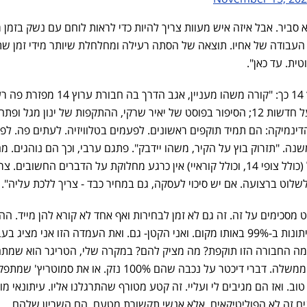
 סביר. אבל איזה איש מעוות צריך להיות כדי לראות לוחם עם נשק בזמן
 העבודה של אחיו. תוצאה של הסתה רעילה ומחלחלת שיותר מידי זמן שת
ית. עד כאן".
איל כתב בפוסט מעמיק נגד ערוץ 14 כך: "קורה משהו מעניין, אגב הדרך בה חבורת ערוץ 
(נניח האפס עם הפוסט המחוק על חדשות 12; הסיפור בפוסט של יאיר שרקי, ההתקפות של ינון מגל ופ
ה הדינמיקה: הם תמיד תוקפים ראשונים. לפעמים בטלוויזיה. לעתים פה. לפ
נה. "תזרוק בוץ על הקיר, משהו יידבק". פתגם ערבי, וכך הם נוהגים. מ
מעניין? לרוב מוחלט בעם ישראל (כולל צופי 14, וכולל קוראיי) אין כרגע מחלוקת על הדברים החשובים. צ
שלוט ברצועה. אם יש סיכוי לעסקה, גם במחיר כבד - צריך ללכת עליה".
וט מסכימים על זה. זה גם לא זמן לבחירות ואף אחד לא קורא להן מייד. הה
המשפטית לא קיימת (כרגע). העיתונות ב-99% באותו מקום. ואני הקטן- גם. ואת העמדה הזו אני מציג
למה החבורה הזו תוקפת? מה מציק להם? במקרה שלי, הטריגר הוא שמתח
ביקורת (עניינית) על התנהלות הממשלה. דברי דיכטר על נכבה שהם 100% נזק. או את סמוטריץ' ש
ב. ואז הם מגיבים לי ועליי. זה קטע מטורף שהתרגלנו אליו. עיתונאי מו
נים זה לא הפוליטיקאים, אלא אנשי תקשורת מטעם. הם השריון שלהם.