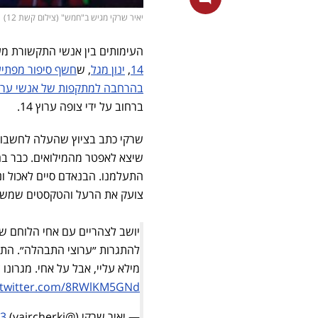
יאיר שרקי מגיש ב"חמש" (צילום קשת 12)
העימותים בין אנשי התקשורת מע
14
,
ינון מגל
, ש
חשף סיפור מפתיע 
בהרחבה למתקפות של אנשי ערוץ 14 נגדו ונגד חבריו בחדשו
ברחוב על ידי צופה ערוץ 14.
שיצא לאפטר מהמילואים. כבר ב
התעלמנו. הבנאדם סיים לאכול וני
צועק את הרעל והטקסטים שמשמיע ינון מגל בער
יושב לצהריים עם אחי הלוחם ש
להתגרות ״ערוצי התבהלה״. התעל
מילא עליי, אבל על אחי. מגרונו צועק א
.twitter.com/8RWlKM5GNd
— יאיר שרקי (@yaircherki)
23