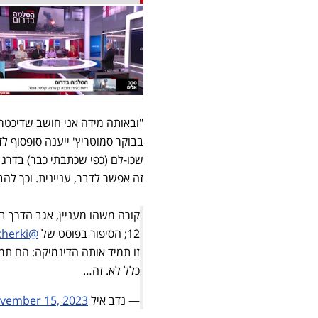
"ובאותה מידה אני חושב שדיכטר
בבוקר סמוטריץ' ייענה סופסוף ל
שכו-לם (כפי שכתבתי כבר) בדרג ה
זה אפשר לדבר, עניינית. וכך לה
12; הסיפור בפוסט של
@yaircherki
זו תמיד אותה הדינמיקה: הם תמ
כלל לא. זה…
— נדב איל Nadav Eyal (@Nadav_Eyal)
vember 15, 2023