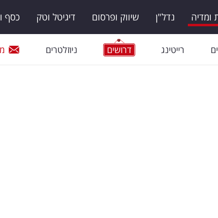
ומדיה
נדל"ן
שיווק ופרסום
דיגיטל וטק
כסף ו
ם
רייטינג
דרושים
ניוזלטרים
מי