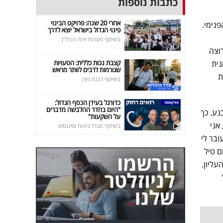
כתבות נוספות
אחרי 20 שנה: פרויקט הבינוי
פנימי.
פינוי הגדול בישראל יוצא לדרך
בשיתוף מערכת זירת הנדל"ן
רוצה
נית
קצבת נכות כללית: הטעויות
שגורמות לרבים לוותר מראש
ת
בשיתוף לבנת פורן
כדורגל בעידן הכסף הגדול:
"היום בחדר ההלבשה מדברים
נע. כך
על השקעות"
אני
בשיתוף מגדל ביטוח ופיננסים
ובר לי
ם טיל
עליון.