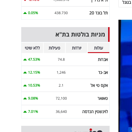
בגוגל
תל בונד 20
0.05%
438.730
מניות בולטות בת"א
עולות
יורדות
פעילות
ללא שינוי
אברות
47.53%
74.8
אב-גד
12.15%
1,246
אקס טי אל
10.53%
2.1
טאואר
9.08%
72,100
לוינשטין הנדסה
7.01%
36,640