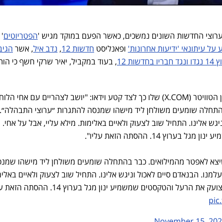
רוצי החדשות השונים נמשכים, כאשר הפעם במוקד מגיש '
הפטריוטים
' 
על עיתונאי 'ידיעות אחרונות'
ופאנליסט
חדשות 12
,
נדב איל
, אשר
הגיב
ת 12
, בעוד במקביל, יאיר שרקי חשף כי הו
שרקי כתב בציוץ שהעלה לחשבון הטוויטר (X.COM) שלו כך לצד קטע וידאו: "יושב לצהריים עם אחי הל
התחלה שומעים משולחן ליד מישהו שמנסה להתגרות ״ערוצי התבהלה״.
גש אלינו. התחיל שוב לצעוק ולאיים באלימות. מילא עליי, אבל על אחי. מ
וץ 14. ההסתה הזאת עליו".
יצא לאפטר מהמילואים. כבר בהתחלה שומעים משולחן ליד מישהו שמנ
מנו. הבנאדם סיים לאכול וניגש אלינו. התחיל שוב לצעוק ולאיים באלימ
ת הרעל והטקסטים שמשמיע ינון מגל בערוץ 14. ההסתה הזאת עליו
pic
November 15, 20