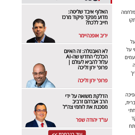
האלוף איבד שליטה:
 מלחמה
מדוע מפקד פיקוד מרכז
קו
חייב ללכת?
יריב אופנהיימר
14 מפזרת פה רעל
תחי על
לא האבטלה: זה האיום
הכלכלי החדש שה-AI
עמים
עלול להביא לעולם |
ה
פרופ' ירון זליכה
ריך
פרופ' ירון זליכה
פיכה
הדלקת משואה על ידי
הרב אברהם זרביב
 בעברית,
מסכנת את לוחמי צה"ל
תי
מתפקד
עו"ד יהודה שפר
תח
עוד בנבחרת >>