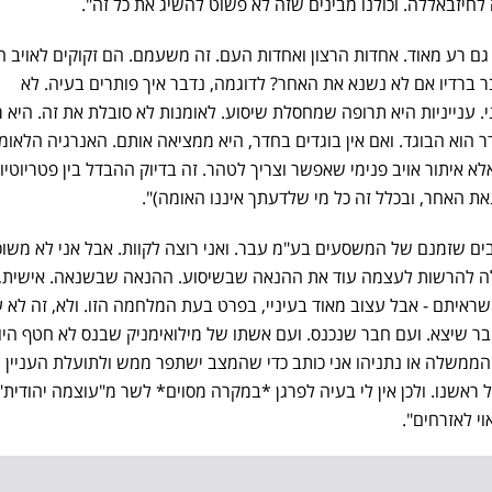
חיזבאללה. וכולנו מבינים שזה לא פשוט להשיג את כל זה".
 גם רע מאוד. אחדות הרצון ואחדות העם. זה משעמם. הם זקוקים לאויב ה
ר ברדיו אם לא נשנא את האחר? לדוגמה, נדבר איך פותרים בעיה. לא
ני. ענייניות היא תרופה שמחסלת שיסוע. לאומנות לא סובלת את זה. היא 
 הוא הבוגד. ואם אין בוגדים בחדר, היא ממציאה אותם. האנרגיה הלאומ
א איתור אויב פנימי שאפשר וצריך לטהר. זה בדיוק ההבדל בין פטריוטיו
את האחר, ובכלל זה כל מי שלדעתך איננו האומה)".
ים שזמנם של המשסעים בע"מ עבר. ואני רוצה לקוות. אבל אני לא משוכ
ולה להרשות לעצמה עוד את ההנאה שבשיסוע. ההנאה שבשנאה. אישית, 
שראיתם - אבל עצוב מאוד בעיניי, בפרט בעת המלחמה הזו. ולא, זה לא ע
בר שיצא. ועם חבר שנכנס. ועם אשתו של מילואימניק שבנס לא חטף היו
הממשלה או נתניהו אני כותב כדי שהמצב ישתפר ממש ולתועלת העניין ה
 ראשנו. ולכן אין לי בעיה לפרגן *במקרה מסוים* לשר מ"עוצמה יהודית"
וי לאזרחים".