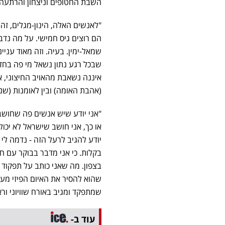
השבת החטופים וניצחון והרתעה ל
"לאנשים האלה, הינון-מגלים, זה
הם רוצים גיס חמישי. על מה נדב
שמאל-ימין. בעיה. וזה מאוד עניי
שבכל רגע נתון נשאל מי פה בחדר
איננה נשאבת מהאויב החיצוני, אל
(אהבת האומה) ובין לאומנות (שנ
"אני יודע שיש אנשים פה שחושב
או כך, אני חושב שישראל לא יכ
יודע להגיב לרעל הזה - נדמה לי 
בקלות. כי אני מדבר בבוקר עם ח
בצפון. מה שאני כותב על תפקוד 
שהוא להסיר את האיום הפיזי מעל
שמתפקד ומגיב באורח שוויוני ורא
עוד ב-