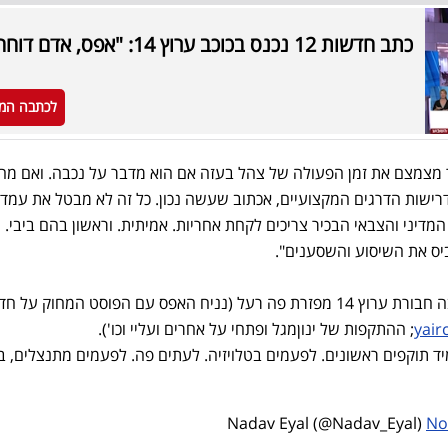
כתב חדשות 12 נכנס בכוכב ערוץ 14: "אפס, אדם דוחה"
לכתבה המ
 מצמצם את זמן הפעולה של צהל בעזה אם הוא מדבר על נכבה. ואם מח
דרישות הדרגים המקצועיים, אכתוב שעשה נכון. כל זה לא מבטל את עמדת
מדיני והצבאי הבכיר צריכים לקחת אחריות. אמיתית. וראשון בהם ביבי. ו
ביס את השיסוע והשסענים".
קורה משהו מעניין, אגב הדרך בה חבורת ערוץ 14 מפזרת פה רעל (נניח האפס עם הפוסט המחוק ע
; ההתקפות של ינוןמגל ופתחי על אחרים ועליי וכו').
יד תוקפים ראשונים. לפעמים בטלויזיה. לעתים פה. לפעמים מתנצלים, ב
No