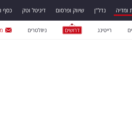
ומדיה
נדל"ן
שיווק ופרסום
דיגיטל וטק
כסף ו
ם
רייטינג
דרושים
ניוזלטרים
מי