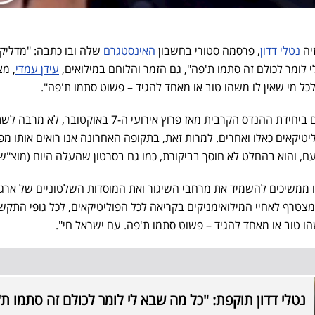
יה
נטלי דדון
, פרסמה סטורי בחשבון
האינסטגרם
שלה ובו כתבה: "מדליק
י לומר לכולם זה סתמו ת'פה", גם הזמר והלוחם במילואים,
עידן עמדי
, מ
כל מי שאין לו משהו טוב או מאחד להגיד – פשוט סתמו ת'פה".
עמדי, אשר משרת כלוחם מילואים ביחידת ההנדס הקרבית מאז פרוץ אירועי ה-7 באוקטובר, לא מ
ליטיקאים כאלו ואחרים. למרות זאת, בתקופה האחרונה אנו רואים אותו מ
ם, והוא בהחלט לא חוסך בביקורת, כמו גם בסרטון שהעלה היום (מוצ"ש)
, אנחנו ממשיכים להשמיד את מרחבי השיגור ואת המוסדות השלטוניים של ארגו
מצטרף לאחיי המילואימניקים בקריאה לכל הפוליטיקאים, לכל גופי התקש
הו טוב או מאחד להגיד – פשוט סתמו ת'פה. עם ישראל חי".
נטלי דדון תוקפת: "כל מה שבא לי לומר לכולם זה סתמו ת'