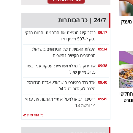
24/7 | כל הכותרות
 מענק
ברגר קינג מנפצת את התחזיות: הרווח הנקי
09:17
נסק ל-507 מיליון דולר
העלות האמיתית של הגירושים בישראל:
09:34
המספרים הקשים נחשפים
אור ירוק לרמי לוי וישראייר: עסקת ענק בשווי
09:38
31.5 מיליון שקל
אבל כבד בספורט הישראלי: אגדת הכדורסל
09:40
הלכה לעולמה בגיל 94
חליפי
רייטינג: "בואו לאכול איתי" מהממת את ערוץ
09:45
גורט
14 ורשת 13
כל החדשות