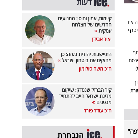
דעות
קיימות, אמון וחוסן: המנועים
ה את
החדשים של הצלחה
צטרף
עסקית
יאיר אבידן
רבה לשתף
התיישבות יהודית בעזה: כך
פרסם
מחזקים את ביטחון ישראל
.
ח"כ משה סולומון
ן
קיר הברזל שנסדק: שיקום
ורת
מדינת ישראל חייב להתחיל
מבפנים
ח"כ עודד פורר
פה"
הנבחרת