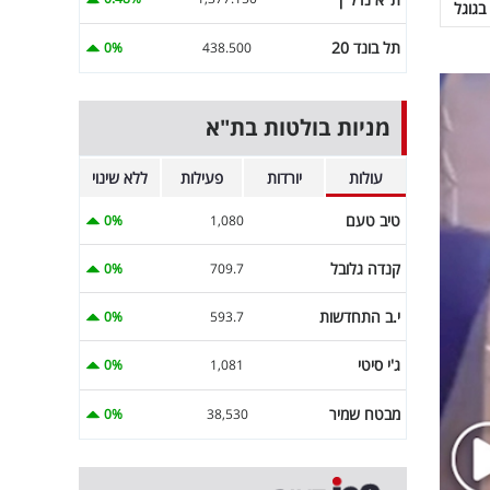
בגוגל
תל בונד 20
0%
438.500
מניות בולטות בת"א
עולות
יורדות
פעילות
ללא שינוי
טיב טעם
0%
1,080
קנדה גלובל
0%
709.7
י.ב התחדשות
0%
593.7
ג'י סיטי
0%
1,081
מבטח שמיר
0%
38,530