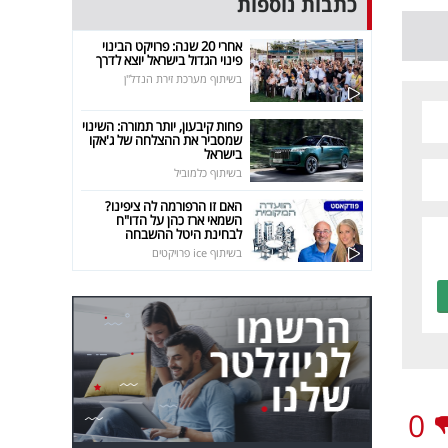
כתבות נוספות
אחרי 20 שנה: פרויקט הבינוי
פינוי הגדול בישראל יוצא לדרך
בשיתוף מערכת זירת הנדל"ן
פחות קיבעון, יותר תמורה: השינוי
שמסביר את ההצלחה של ג'אקו
בישראל
בשיתוף כלמוביל
האם זו הרפורמה לה ציפינו?
השמאי ארז כהן על הדו"ח
לבחינת היטל ההשבחה
בשיתוף ice פרויקטים
0