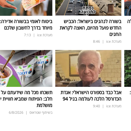
ה
בשורה לנהגים בישראל: הכביש
ביטוח לאומי בבשורה אדירה:
החדש פועל מהיום, האצה לקראת
מיוחד בדרך לחשבון שלכם
החגים
מערכת ice
|
7:13
מערכת ice
|
8:46
ד:
אבל כבד בספורט הישראלי: אגדת
תשכחו מכל מה שידעתם על ת
הכדורסל הלכה לעולמה בגיל 94
חלב: הפיתוח שמביא חוויית יו
מושלמת
מערכת ice
|
9:40
בשיתוף שטראוס
|
6/8/2026