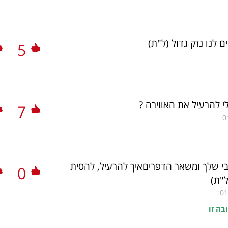
ם לנו נזק גדול
(ל"ת)
5
י להרעיל את האווירה ?
7
0
י שלך ומשאר הדפריםאיך להרעיל, להסית
0
ל"ת)
01
בה זו