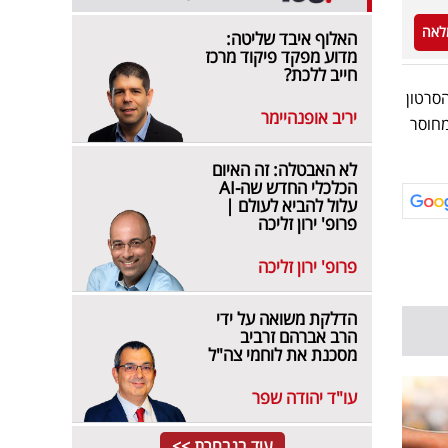
לאה
האלוף איבד שליטה:
מדוע מפקד פיקוד מרכז
חייב ללכת?
סרטון
יריב אופנהיימר
מחוסר
לא האבטלה: זה האיום
הכלכלי החדש שה-AI
עלול להביא לעולם |
פרופ' ירון זליכה
פרופ' ירון זליכה
הדלקת משואה על ידי
הרב אברהם זרביב
מסכנת את לוחמי צה"ל
עו"ד יהודה שפר
עוד בנבחרת >>