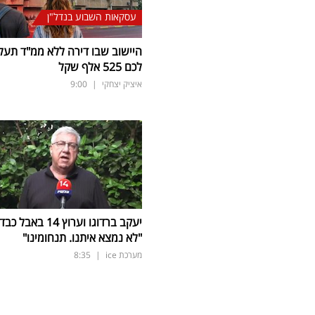
עסקאות השבוע בנדל"ן
היישוב שבו דירה ללא ממ"ד תעל
לכם 525 אלף שקל
איציק יצחקי
|
9:00
יעקב ברדוגו וערוץ 14 באבל כב
"לא נמצא איתנו. תנחומינו"
מערכת ice
|
8:35