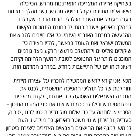
בשחיקה אדירה המצריכה התארגנות מחדש, הכלכלה
הישראלית מחויבת לקבל דחיפה מחדש, כשהמהלך המדמם
בעזה מעמיק את השבר הכלכלי. הרוח הגבית שקבלנו
למהלך באיראן, יישבר במחי יד בחזרת התמונות הקשות
מהנעשה במרחב האזרחי העזתי. כל אלו חייבים להביא את
ממשלת ישראל ואת העומד בראשה, להזיז הצידה כל
שיקולים פוליטיים ולהתעלם מרעשי הרקע מצד גורמים
המוכנים לוותר על החטופים לטובת המשך הלחימה וקידום
רעיונות הזויים של התיישבות מחדש במרחב המדמם הזה.
מכאן אני קורא לראש הממשלה להכריז על עצירה מיידית
ומוחלטת של כל תהליכי ההפיכה המשטרית, לכנס את
החברה הישראלית השסועה לידי אחדות, ולקדם מהלכים
דיפלומטיים שיובילו להסכמים שישנו את פני המזרח התיכון –
הסכמי אי לוחמה עד כדי שלום מול מדינות כמו לבנון, סוריה,
סעודיה, ובהינתן שינוי משטר באיראן, גם מולה. זו העת
לממש ולמנף את ההישגים הצבאיים האדירים ליצירת ביטחון
לאומי טוב בהרבה מזה שהיה פה ב-6 באוקטובר 2023. זוהי