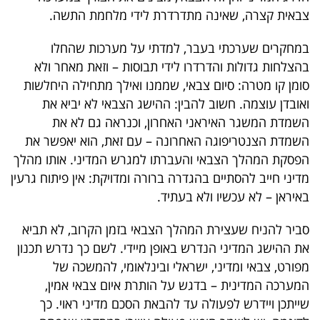
פרסמו
צבאית קצרה, שאינה מתדרדרת לידי מלחמת התשה.
באייס
במחקרים שערכתי בעבר, למדתי על מערכות שהחלו
עקבו
בהצלחות גדולות והדרדרו לידי תבוסות – וזאת מאחר ולא
סומן קו מטרה: סיום צבאי, שממנו ואילך מתחילה היחלשות
אחרינו:
ואובדן עוצמה. חשוב להבין: ההישג הצבאי לא יביא את
השמדת המשגר האיראני האחרון, וכנראה גם לא את
השמדת הצנטריפוגה האחרונה – עם זאת, הוא יאפשר את
הפסקת המהלך הצבאי והעברתו למגרש המדיני. אותו מהלך
מדיני חייב להסתיים בהגדרה ברורה ומדויקת: אין פיתוח גרעין
באיראן – לא עכשיו ולא בעתיד.
סביר להניח שעצירת המהלך הצבאי בזמן הקרוב, לא תביא
את ההישג המדיני הנדרש באופן מיידי. לשם כך נדרש תכנון
מפורט, צבאי ומדיני, ישראלי ובינלאומי, להמשכה של
המערכה המדינית – בדגש על הותרת איום צבאי אמין,
שייתכן ויידרש לפעולה עד להבאת הסכם מדיני ראוי. כך