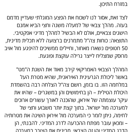
במזרח התיכון.
40
לצד זאת, אסור לנו לשכוח את הפצע המוגלתי שעדיין מדמם
בעזה. מהלך צבאי של למעלה משנה וחצי הביא אמנם
שיתופי
הישגים צבאיים, אולם לא הבשיל למהלך מדיני אפקטיבי.
פעולה
התוצאה: כוחות צה"ל מתמרנים ברצועה ללא תכלית מדינית,
50 חטופים נשארו מאחור, וחיילים ממשיכים להיפגע מול אויב
מרוסק שמצליח לייצר גרילה עוקצת ופוגעת.
דרושים
המהלך הצבאי האמריקאי קירב מאוד את השגת ה"מט"
באשר ליכולת הגרעינית האיראנית, שהיא מטרת העל
ניוזלטרים
במלחמה הזו. בו בזמן, רושם צה"ל הצלחה רבה בהשמדת
היכולת הטילית – הן בחימושים והן במשגרים – שהיוו את
עיקר עוצמתה של איראן, שהוכנה לאורך עשורים ארוכים
מייל
למערכה מול ישראל. בתוך קצת יותר משבוע וחצי של
אדום
לחימה, ניתן לומר כי המערכה מול איראן השיגה את מטרותיה
– ומכאן עובר מפתח ההכרעה לדרג המדיני. להבנתי, הן
הדרג המדיני והן זה הצבאי, מבינים את הצורך במערכה