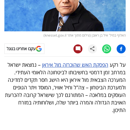
קריפטו
ויראלי
האלוף במיל' איל בן ראובן (צילום מתוך אתר knesset.gov.il)
טלוויזיה
עקבו אחרינו בגוגל
עסקי
ספורט
על רקע
הפסקת האש שהוכרזה מול איראן
– נמצאת ישראל
במרחב זמן דרמטי בחשיבותו לביטחונה הלאומי העתידי.
קריירה
המערכה הצבאית מול איראן היא הישג חסר תקדים למדינה
ולימודים
ולמערכת הביטחון – צה"ל וחיל אוויר, המוסד ויתר הגופים
העוסקים במלאכה – המתורגם לכך שישראל קרובה להכרעת
מינויים
האויבת הגדולה והמרה ביותר שלה, ושלוחותיה במזרח
התיכון.
רייטינג
רכב