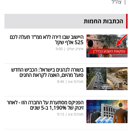
|
צה"ל
הכתבות החמות
היישוב שבו דירה ללא ממ"ד תעלה לכם
525 אלף שקל
איציק יצחקי
|
9:00
עסקאות השבוע בנדל"ן
בשורה לנהגים בישראל: הכביש החדש
פועל מהיום, האצה לקראת החגים
מערכת ice
|
8:46
הפניקס מסתערת על החברה הזו - לאחר
זינוק של 1,190
%
ב-5 שנים
מערכת ice
|
9:15