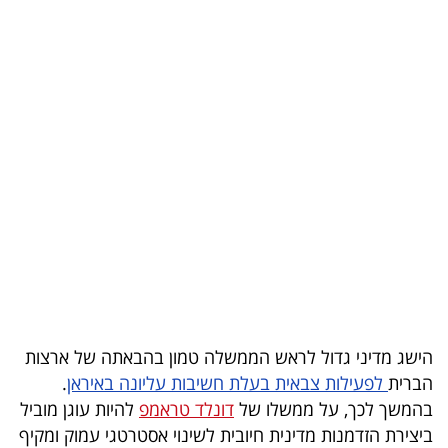
בריאות
תרבות
ופנאי
תיירות
TOP-
5
המילון
הכלכלי
הישג מדיני גדול לראש הממשלה טמון בהבאתה של ארצות
פודקאסט
הברית
לפעילות צבאית בעלת חשיבות עליונה באיראן
.
40
בהמשך לכך, על ממשלו של
דונלד טראמפ
להיות עוגן מוביל
ביצירת הזדמנות מדינית חיובית לשינוי אסטרטגי עמוק ומקיף
UNDER