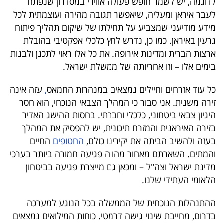
לדוגמה, יש לשמר חופש פעולה אווירי במסדרון שנפתח
לעבר איראן ומעליה, שיאפשר תגובה מהירה ועוצמתית לכל
מידע מודיעני שמצביע על תחילתו של שיקום תהליך פיתוח
גרעין באיראן. כמו כן, נדרש לחץ כלכלי אפקטיבי בהובלת
ארצות הברית ומדינות אירופה. את כל אלו ראוי לתכנן ולבנות
בימים אלו – וזו אחריותה של ממשלת ישראל.
כל עוד אזרחים וחיילים נמצאים במנהרות החמאס
,
עזה אינה
זירה משנית. אני סבור כי המהלך הצבאי הנוכחי, הוא חסר
היגיון צבאי ביטחוני, כלכלי וחברתי. בחסות ההישג האדיר
בזירה האיראנית והמזרח תיכונית, יש להפסיק את המהלך
בעזה ולהשיב הביתה את יקירינו כולם,
החטופים
החיים
והמתים. השארתם מאחור מהווה פגיעה חמורה ביותר בערכי
מדינת ישראל וצה"ל – ומכאן גם מייצרת פגיעה בביטחון
הלאומי העתידי שלנו.
ההתנהלות הנוכחית של הממשלה בכל הנוגע למערכה
בדרום, מחייבת שינוי גישה דרמטי. כוחות המילואים נמצאים