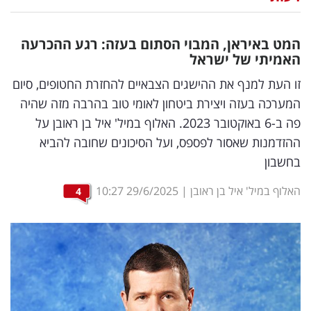
נדל"ן
המט באיראן, המבוי הסתום בעזה: רגע ההכרעה
דיגיטל
האמיתי של ישראל
וטק
זו העת למנף את ההישגים הצבאיים להחזרת החטופים, סיום
המערכה בעזה ויצירת ביטחון לאומי טוב בהרבה מזה שהיה
שיווק
פה ב-6 באוקטובר 2023. האלוף במיל' איל בן ראובן על
ופרסום
ההזדמנות שאסור לפספס, ועל הסיכונים שחובה להביא
בחשבון
משפט
האלוף במיל' איל בן ראובן
|
29/6/2025
10:27
4
מדדים
ומחקרים
דעות
רכילות
עסקית