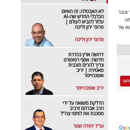
לא האבטלה: זה האיום
וגובר
הכלכלי החדש שה-AI
חה
עלול להביא לעולם |
פרופ' ירון זליכה
שהניסיון של אבי כמוביל בתחום הבינה המלאכותית וכיזם יקדמו את היצירתיות והחדשנות באסטרטגיית ה-AI של
פרופ' ירון זליכה
דרושה ארץ נהדרת
חדשה: אסף רפופורט
צריך להרים תוכנית
סאטירה | יריב
אופנהיימר
לאה
יריב אופנהיימר
הדלקת משואה על ידי
הרב אברהם זרביב
מסכנת את לוחמי צה"ל
עו"ד יהודה שפר