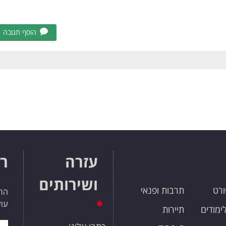
הוסף תגובה
עזרה
רו
ושירותים
ורט
תרבות ופנאי
הרש
עול
לימודים
תיירות