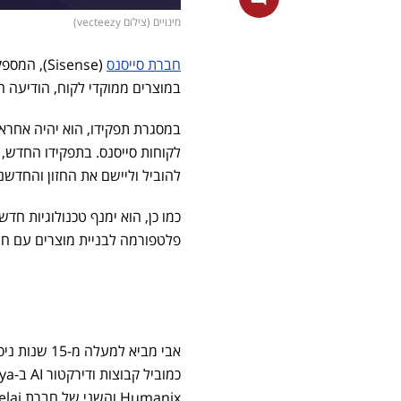
מינויים (צילום vecteezy)
חברת סייסנס
(Sisense)
במוצרים ממוקדי לקוח, הודיעה הי
להוביל וליישם את החזון והחדשנות הטכנולוגית
פלטפורמה לבניית מוצרים עם חוו
אבי מביא למעלה מ-15 שנות ניסיון בייזום, הובלה ובניית קבוצות ומוצרי
Humanix והשני של חברת Emelai.