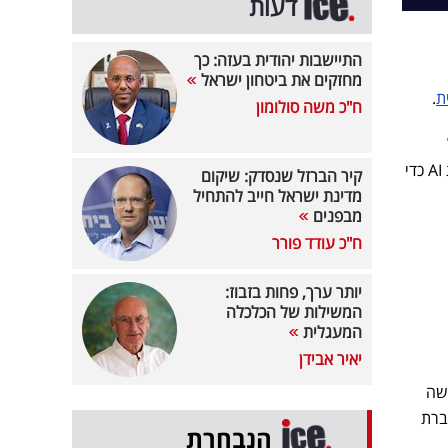
דעות
התיישבות יהודית בעזה: כך
מחזקים את ביטחון ישראל
ת
.
ח"כ משה סולומון
לקוחות סייסנס. בתפקידו החדש, גרושקה ישלב את ניסיונו בתפקידים קודמים כיזם, כחוקר, וכמנהל קבוצות AI כדי
קיר הברזל שנסדק: שיקום
מדינת ישראל חייב להתחיל
מבפנים
ח"כ עודד פורר
יותר ערך, פחות בזבוז:
המשילות של הכלכלה
המעגלית
יאיר אבידן
משה
של חברת
הנבחרת