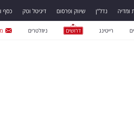
ומדיה
נדל"ן
שיווק ופרסום
דיגיטל וטק
כסף ו
ם
רייטינג
דרושים
ניוזלטרים
מי