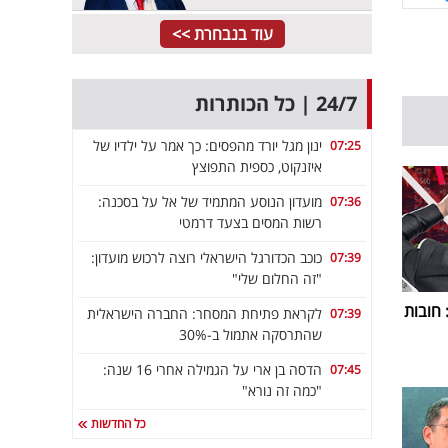
עוד בנבחרת >>
24/7 | כל הכותרות
ינון מגל יורד מהפסים: כך אמר על ילדיו של
07:25
איזנקוט, כספית התפוצץ
מועדון הנוסע המתמיד של אל על בסכנה:
07:36
רשות המסים בצעד דרמטי
כוכב הכדורגל הישראלי רוצה לרכוש מועדון:
07:39
"זה החלום שלי"
חובות
לקראת פתיחת המסחר: החברה הישראלית
07:39
שהתרסקה אתמול ב-30%
הדסה בן ארי על הגמילה אחרי 16 שנה:
07:45
"כמה זה נורא"
כל החדשות