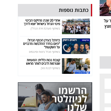
כתבות נוספות
אחרי 20 שנה: פרויקט הבינוי
ר על
פינוי הגדול בישראל יוצא לדרך
וצץ
בשיתוף מערכת זירת הנדל"ן
כדורגל בעידן הכסף הגדול:
"היום בחדר ההלבשה מדברים
על השקעות"
בשיתוף מגדל ביטוח ופיננסים
קצבת נכות כללית: הטעויות
שגורמות לרבים לוותר מראש
בשיתוף לבנת פורן