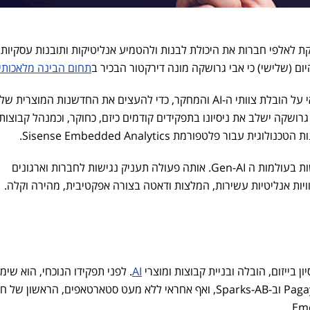
, המספקת לאלפי חברות את היכולת לבנות ולהטמיע אנליטיקות ותובנות עסקיות
ום (שלישי) כי אבי גרושקה מונה דירקטור הבכיר ב
תחום הבינה מלאכותי
במסגרת תפקידו, הוא יהיה אחראי על הובלת צוותי ה-AI והמחקר, כדי להעצים את החדשנות המוצרית של
 עבור פלטפורמת Sisense Embedded Analytics.
כמו כן, הוא ימנף טכנולוגיות חדשות בעולמות ה Gen-AI. אותה פעולה תעניק נגישות לחברות וארגונים
יות אנליטיות עשירות, המלצות ודאטה בצורה אפקטיבית, מהירה וקלה.
AI
. לפני תפקידו הנוכחי, הוא שי
כמוביל קבוצות ודירקטור AI ב-Pagaya וב-Sparks-AB, ואף אחראי ללא מעט סטארטאפים, הראשון 