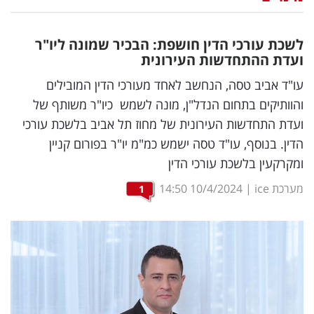
נדל"ן
לשכת עורכי הדין חושפת: הבכיר שמונה ליו"ר
דיגיטל
ועדת ההתחדשות העירונית
וטק
עו"ד אביב טסה, הנחשב לאחד מעורכי הדין המובילים
והוותיקים בתחום הנדל"ן, מונה לשמש כיו"ר משותף של
שיווק
ועדת התחדשות העירונית של מחוז תל אביב בלשכת עורכי
ופרסום
הדין. בנוסף, עו"ד טסה ישמש כמ"מ יו"ר בפורום קניין
ומקרקעין בלשכת עורכי הדין
משפט
מערכת ice
|
10/4/2024
14:50
1
מדדים
ומחקרים
דעות
רכילות
עסקית