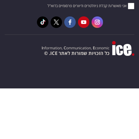
אני מאשר/ת קבלת ניוזלטרים ודיוורים פרסומיים בדוא"ל
I
nformation,
C
ommunication,
E
conomic
כל הזכויות שמורות לאתר ICE. ©