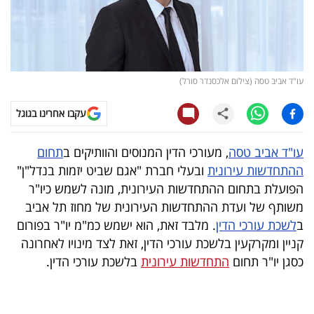
קריפטו
ויראלי
עו"ד אביב טסה (צילום אלכסנדר סורל)
טלוויזיה
עקבו אחרינו בגוגל
עסקי
ספורט
עו"ד אביב טסה
, מעורכי הדין המנוסים והוותיקים ב
תחום
ההתחדשות עירונית
ובעלי חברת "אגם שביט יזמות בנדל"ן"
קריירה
הפועלת בתחום ההתחדשות העירונית, מונה לשמש כיו"ר
ולימודים
משותף של ועדת ההתחדשות העירונית של מחוז תל אביב
ב
לשכת עורכי הדין
. מלבד זאת, הוא ישמש כמ"מ יו"ר בפורום
מינויים
קניין ומקרקעין בלשכת עורכי הדין, זאת לצד מינויו לאחרונה
כסגן יו"ר תחום
התחדשות עירונית
בלשכת עורכי הדין.
רייטינג
רכב