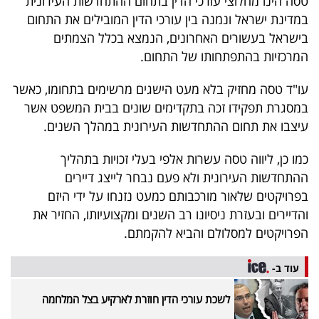
טסה הינו מחלוצי עורכי הדין בתחום ההתחדשות העירונית
40
במדינת ישראל ונמנה בין עורכי הדין המובילים את התחום
בישראל בעשורים האחרונים, הנמצא בכלל הצמתים
המרכזיות בהתפתחותו של התחום.
שיתופי
עו"ד טסה מחזיק בלא מעט הישגים מרשימים בתחומו, כאשר
פעולה
במסגרת תפקידו זכה בתקדימים שונים בבית המשפט אשר
עיצבו את תחום ההתחדשות העירונית במהלך השנים.
דרושים
כמו כן, ליווה טסה עשרות אלפי בעלי זכויות בתהליך
ההתחדשות העירונית ולא פעם נבחר לייצג דיירים
ניוזלטרים
בפרויקטים שלאור מורכבותם כמעט נזנחו על ידי היזם
והדיירים ובעזרת ניסיונו רב השנים ומקצועיותו, החזיר את
הפרויקטים למסלולם והביא להקמתם.
מייל
עוד ב-
אדום
לשכת עורכי הדין חוזרת לארקיע בצל המלחמה