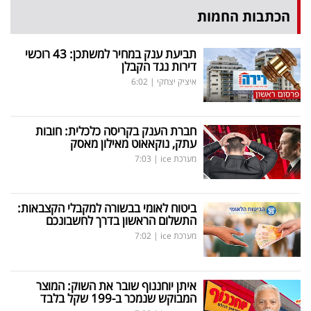
הכתבות החמות
תביעת ענק במחיר למשתכן: 43 רוכשי
דירות נגד הקבלן
איציק יצחקי
|
6:02
חברת הענק בקריסה כלכלית: חובות
עתק, נוקאאוט מאילון מאסק
מערכת ice
|
7:03
ביטוח לאומי בבשורה למקבלי הקצבאות:
התשלום הראשון בדרך לחשבונכם
מערכת ice
|
7:02
איתן יוחננוף שובר את השוק: המוצר
המבוקש שנמכר ב-199 שקל בלבד