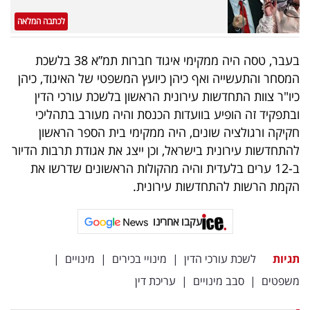
פרסמו
לכתבה המלאה
באייס
בעבר, טסה היה ממקימי איגוד חברות תמ”א 38 בלשכת
עקבו
המסחר והתעשייה ואף כיהן כיועץ המשפטי של האיגוד, כיהן
אחרינו:
כיו"ר צוות התחדשות עירונית הראשון בלשכת עורכי הדין
ובתפקיד זה הופיע בוועדות הכנסת והיה מעורב בתהליכי
חקיקה ורגולציה שונים, היה ממקימי בית הספר הראשון
להתחדשות עירונית בישראל, וכן ייצג את אגודת תרבות הדיור
ב-12 ערים בלעדית והיה מהקולות הראשונים שדרשו את
הקמת הרשות להתחדשות עירונית.
עקבו אחרינו
תגיות
לשכת עורכי הדין
|
מינויי בכירים
|
מינויים
|
משפטים
|
סבב מינויים
|
עריכת דין