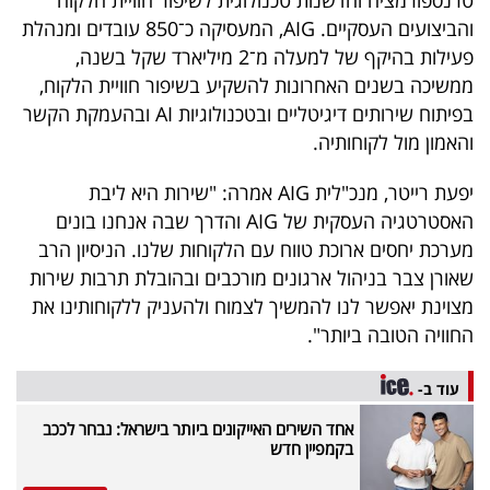
והביצועים העסקיים. AIG, המעסיקה כ־850 עובדים ומנהלת
פעילות בהיקף של למעלה מ־2 מיליארד שקל בשנה,
ממשיכה בשנים האחרונות להשקיע בשיפור חוויית הלקוח,
בפיתוח שירותים דיגיטליים ובטכנולוגיות AI ובהעמקת הקשר
והאמון מול לקוחותיה.
יפעת רייטר, מנכ"לית AIG אמרה: "שירות היא ליבת
האסטרטגיה העסקית של AIG והדרך שבה אנחנו בונים
מערכת יחסים ארוכת טווח עם הלקוחות שלנו. הניסיון הרב
שאורן צבר בניהול ארגונים מורכבים ובהובלת תרבות שירות
מצוינת יאפשר לנו להמשיך לצמוח ולהעניק ללקוחותינו את
החוויה הטובה ביותר".
עוד ב-
אחד השירים האייקונים ביותר בישראל: נבחר לככב
בקמפיין חדש