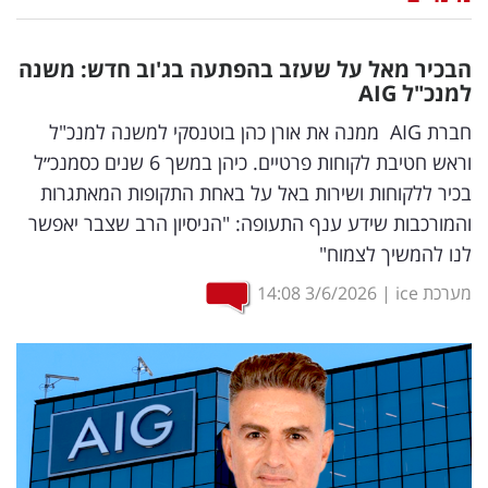
נדל"ן
הבכיר מאל על שעזב בהפתעה בג'וב חדש: משנה
דיגיטל
למנכ"ל
AIG
וטק
חברת AIG ממנה את אורן כהן בוטנסקי למשנה למנכ"ל
וראש חטיבת לקוחות פרטיים. כיהן במשך 6 שנים כסמנכ״ל
שיווק
בכיר ללקוחות ושירות באל על באחת התקופות המאתגרות
ופרסום
והמורכבות שידע ענף התעופה: "הניסיון הרב שצבר יאפשר
לנו להמשיך לצמוח"
משפט
מערכת ice
|
3/6/2026
14:08
מדדים
ומחקרים
דעות
רכילות
עסקית