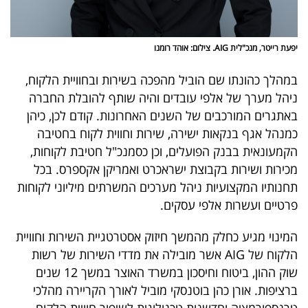
פרסמו
באייס
יפעת רייטר, מנכ"לית AIG. צילום: אוהד רומנו
עקבו
במהלך כהונתו שם הוביל מהפכה בשירות ובחוויית הלקוח,
אחרינו:
ניהל מערך של אלפי עובדים והיה שותף להובלת החברה
באתגרים המורכבים של השנים האחרונות. קודם לכן, כיהן
כמנהל אגף בנקאות ישירה, שירות וחווית לקוח בחטיבה
הקמעונאית בבנק הפועלים, וכן כסמנכ"ל חטיבת לקוחות,
מכירות ושירות בקבוצת ישראכרט ואמריקן אקספרס. בכל
תחנותיו המקצועיות ניהל מערכים המשרתים מיליוני לקוחות
פרטיים ועשרות אלפי עסקים.
המינוי מגיע כחלק מהמשך חיזוק אסטרטגיית השירות וחוויית
הלקוח של AIG אשר מובילה את מדדי השירות של רשות
שוק ההון, ביטוח וחיסכון במשרד האוצר במשך 12 שנים
ברציפות. אורן כהן בוטנסקי מוביל לאורך הקריירה מהלכי
טרנספורמציה וחדשנות טכנולוגית לשיפור חוויית הלקוח