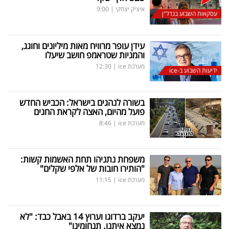
איציק יצחקי
|
9:00
עסקאות השבוע בנדל"ן
עידן עופר מרוויח מאות מיליונים וחוגג,
והמניות שטראמפ חושב שיעלו
מערכת ice
|
12:30
ידיעות השבוע ב-ice
בשורה לנהגים בישראל: הכביש החדש
פועל מהיום, האצה לקראת החגים
מערכת ice
|
8:46
משפחת נתניהו תחת האשמות קשות:
"הותירו חובות של אלפי שקלים"
מערכת ice
|
11:15
יעקב ברדוגו וערוץ 14 באבל כבד: "לא
נמצא איתנו. תנחומינו"