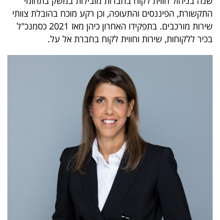
שנה בניהול חווית לקוח בחברות מובילות במשק בתחומי
40
התקשורת, הפיננסים והתעופה, וכן רקע מוכח בהובלת צוותי
שירות מורכבים. בתפקידו האחרון כיהן מאז 2021 כסמנכ"ל
בכיר ללקוחות, שירות וחווית לקוח בחברת אל על.
שיתופי
פעולה
דרושים
ניוזלטרים
מייל
אדום