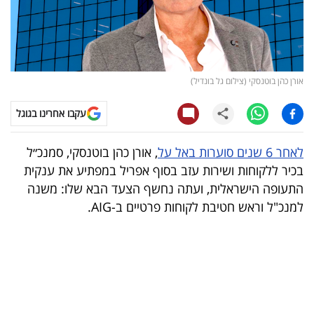
קריפטו
ויראלי
אורן כהן בוטנסקי (צילום גל בונדיל)
טלוויזיה
עקבו אחרינו בגוגל
עסקי
ספורט
לאחר 6 שנים סוערות באל על
, אורן כהן בוטנסקי, סמנכ״ל
בכיר ללקוחות ושירות עזב בסוף אפריל במפתיע את ענקית
קריירה
התעופה הישראלית, ועתה נחשף הצעד הבא שלו: משנה
ולימודים
למנכ"ל וראש חטיבת לקוחות פרטיים ב-AIG.
מינויים
רייטינג
רכב