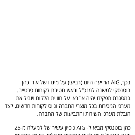
בריאות
תרבות
ופנאי
תיירות
TOP-
5
בכך, AIG הודיעה היום (רביעי) על מינויו של אורן כהן
המילון
בוטנסקי למשנה למנכ"ל וראש חטיבת לקוחות פרטיים.
הכלכלי
במסגרת תפקידו יהיה אחראי על חוויית הלקוח ויוביל את
מערכי המכירות בכל מוצרי החברה וגיוס לקוחות חדשים, לצד
פודקאסט
הובלת מערכי השירות והתביעות של החברה.
40
כהן בוטנסקי מביא ל- AIG ניסיון עשיר של למעלה מ-25
UNDER