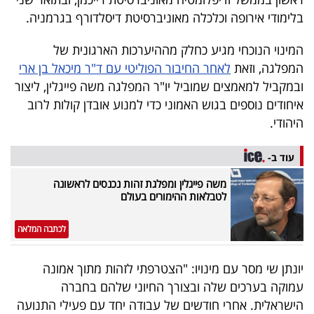
40
בלימודי אירופה וכלכלה מאוניברסיטת דיסלדורף בגרמניה.
המינוי הנוכחי מגיע כחלק מההיערכות הארגונית של
שיתופי
המפלגה, וזאת
לאחר החיבור הפוליטי עם ד"ר מיכאל בן ארי
ובמקביל למאמצים שמוביל יו"ר המפלגה משה פייגלין, ליצור
פעולה
איחודים נוספים בגוש האמוני כדי למנוע אובדן קולות לרוב
היהודי.
דרושים
עוד ב-
משה פייגלין ומפלגת זהות נכנסים לראשונה
ניוזלטרים
לטבלאות ההימורים בעולם
לכתבה המלאה
מייל
אדום
יונתן שי מסר עם מינויו: "הצטרפתי לזהות מתוך אמונה
עמוקה בערכים שלה ובצורך החיוני שלהם בחברה
הישראלית. אחרי חודשים של עבודה יחד עם פעילי התנועה