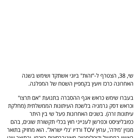
בריאות
תרבות
ופנאי
תיירות
TOP-
5
שי, 38, הצטרף ל-"זהות" ביוני אשתקד ושימש בשנה
האחרונה כרכז ויועץ בקמפיין השטח של המפלגה.
המילון
הכלכלי
בעברו שימש כראש אגף ההסברה בתנועת "אם תרצו"
וכראש דסק גרמניה בלשכת העיתונות הממשלתית (מחלקת
פודקאסט
עיתונות זרה). בשנים האחרונות פעל שי בין היתר
כפובליציסט וכפרשן לענייני חוץ בכלי תקשורת שונים, בהם
40
מגזין 'מידה', ערוץ TOV ורדיו 'גלי ישראל'. הוא מחזיק בתואר
UNDER
ראשון בממשל ודיפלומטיה מאוניברסיטת רייכמן, ובתואר שני