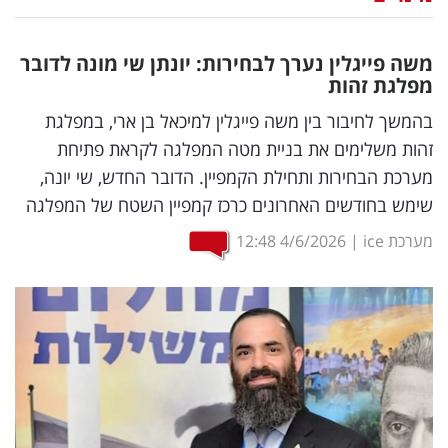
נדל"ן
משה פייגלין נערך לבחירות: יונתן שי מונה לדובר
דיגיטל
מפלגת זהות
וטק
בהמשך לחיבור בין משה פייגלין למיכאל בן ארי, במפלגת
זהות משלימים את בניית מטה המפלגה לקראת פתיחת
שיווק
מערכת הבחירות ותחילת הקמפיין. הדובר החדש, שי יונה,
ופרסום
שימש בחודשים האחרונים כרכז קמפיין השטח של המפלגה
משפט
מערכת ice
|
4/6/2026
12:48
מדדים
ומחקרים
דעות
רכילות
עסקית