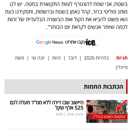
פרסמו
בשטח, אני שמח להצטרף לצוות התקשורת במטה. יש לנו
מותג פוליטי ברור, קהל נאמן בשטח וברשתות, ותפקידנו כעת
באייס
הוא פשוט להביא את הקול ואת הבשורה הבלעדית של זהות
עקבו
לכמה שיותר אנשים לקראת יום הבוחר".
אחרינו:
עקבו אחרינו
תגיות
בחירות 2026
|
דובר
|
זהות
|
יונה שי
|
משה
פייגלין
הכתבות החמות
היישוב שבו דירה ללא ממ"ד תעלה לכם
525 אלף שקל
איציק יצחקי
|
9:00
עסקאות השבוע בנדל"ן