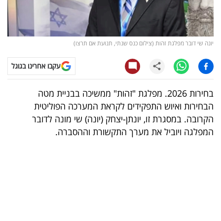
קריפטו
ויראלי
יונה שי דובר מפלגת זהות (צילום כנס שנתי, תנועת אם תרצו)
טלוויזיה
עקבו אחרינו בגוגל
עסקי
בחירות 2026. מפלגת "זהות" ממשיכה בבניית מטה
ספורט
הבחירות ואיוש התפקידים לקראת המערכה הפוליטית
הקרובה. במסגרת זו, יונתן-יצחק (יונה) שי מונה לדובר
קריירה
המפלגה ויוביל את מערך התקשורת וההסברה.
ולימודים
מינויים
רייטינג
רכב