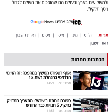
ולמשקיעים בארץ ובעולם הם שהופכים את השלם לגדול
מסך חלקיו".
עקבו אחרינו
תגיות
דלויט
|
מינוי
|
מיסוי
|
מסים
|
ראיית חשבון
|
רואה חשבון
הכתבות החמות
אסף רפפורט ממשיך במהפכה: זה המינוי
הדרמטי בהנהלת רשת 13
מערכת ice
|
14:21
ספורה נוחתת בישראל: התאריך המדויק
נחשף, 6 חנויות כבר החודש
מערכת ice
|
14:55