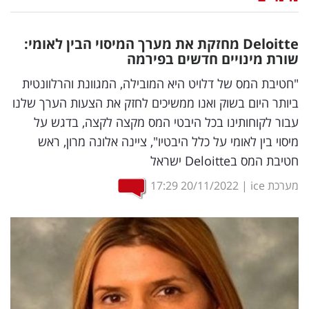
נדל"ן
Deloitte
מחזקת את מערך המיסוי הבין לאומי:
דיגיטל
שורת מינויים חדשים בפירמה
וטק
"חטיבת המס של דלויט היא המובילה, המגוונת והרלוונטית
ביותר היום בשוק ואנו ממשיכים לחזק את הצעות הערך שלנו
שיווק
עבור לקוחותינו בכל היבטי המס מקצה לקצה, בדגש על
ופרסום
מיסוי בין לאומי על כלל היבטיו", ציינה אלונה מרון, ראש
חטיבת המס בDeloitte ישראל
משפט
מערכת ice
|
20/11/2022
17:29
מדדים
ומחקרים
דעות
רכילות
עסקית