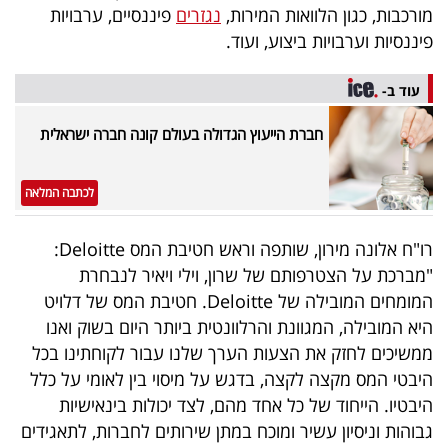
פרסמו
מורכבות, כגון הלוואות המירות,
נגזרים
פיננסיים, ערבויות
באייס
פיננסיות וערבויות ביצוע, ועוד.
עקבו
עוד ב-
אחרינו:
חברת הייעוץ הגדולה בעולם קונה חברה ישראלית
לכתבה המלאה
רו"ח אלונה מירון, שותפה וראש חטיבת המס Deloitte:
"מברכת על הצטרפותם של שרון, וילי ויאיר לנבחרת
המומחים המובילה של Deloitte. חטיבת המס של דלויט
היא המובילה, המגוונת והרלוונטית ביותר היום בשוק ואנו
ממשיכים לחזק את הצעות הערך שלנו עבור לקוחתינו בכל
היבטי המס מקצה לקצה, בדגש על מיסוי בין לאומי על כלל
היבטיו. הייחוד של כל אחד מהם, לצד יכולות בינאישיות
גבוהות וניסיון עשיר ומוכח במתן שירותים לחברות, לתאגידים