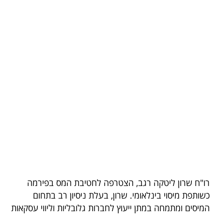
בריאות
תרבות
ופנאי
תיירות
TOP-
5
המילון
הכלכלי
פודקאסט
רו"ח שרון ליטקה רגב, הצטרפה לחטיבת המס בפירמה
כשותפת מיסוי בינלאומי. שרון, בעלת ניסיון רב בתחום
40
המיסים ומתמחה במתן ייעוץ לחברות גלובליות וליווי עסקאות
UNDER