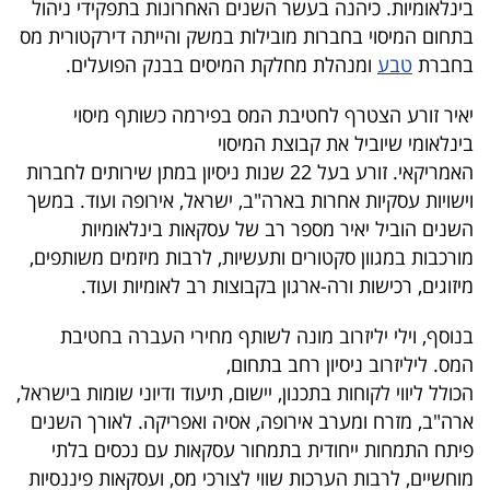
בינלאומיות. כיהנה בעשר השנים האחרונות בתפקידי ניהול
40
בתחום המיסוי בחברות מובילות במשק והייתה דירקטורית מס
בחברת
טבע
ומנהלת מחלקת המיסים בבנק הפועלים.
שיתופי
יאיר זורע הצטרף לחטיבת המס בפירמה כשותף מיסוי
פעולה
בינלאומי שיוביל את קבוצת המיסוי
האמריקאי. זורע בעל 22 שנות ניסיון במתן שירותים לחברות
וישויות עסקיות אחרות בארה"ב, ישראל, אירופה ועוד. במשך
השנים הוביל יאיר מספר רב של עסקאות בינלאומיות
דרושים
מורכבות במגוון סקטורים ותעשיות, לרבות מיזמים משותפים,
מיזוגים, רכישות ורה-ארגון בקבוצות רב לאומיות ועוד.
ניוזלטרים
בנוסף, וילי יליזרוב מונה לשותף מחירי העברה בחטיבת
המס. ליליזרוב ניסיון רחב בתחום,
מייל
הכולל ליווי לקוחות בתכנון, יישום, תיעוד ודיוני שומות בישראל,
אדום
ארה"ב, מזרח ומערב אירופה, אסיה ואפריקה. לאורך השנים
פיתח התמחות ייחודית בתמחור עסקאות עם נכסים בלתי
מוחשיים, לרבות הערכות שווי לצורכי מס, ועסקאות פיננסיות