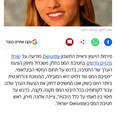
קריפטו
ויראלי
שרון ליטקה (צילום דלויט)
טלוויזיה
עקבו אחרינו בגוגל
עסקי
ספורט
פירמת הייעוץ וראיית החשבון
Deloitte
מודיעה על
שורת
מינויים חדשים
בחטיבת המס כחלק משכלול וחיזוק הצעת
קריירה
הערך של החטיבה, בדגש על תחום המיסוי הבינלאומי.
ולימודים
"חטיבת המס של דלויט היא המובילה, המגוונת והרלוונטית
ביותר היום בשוק ואנו ממשיכים לחזק את הצעות הערך שלנו
מינויים
עבור לקוחותינו בכל היבטי המס מקצה לקצה, בדגש על
מיסוי בין לאומי על כלל היבטיו", ציינה אלונה מירון, ראש
רייטינג
חטיבת המס בDeloitte ישראל.
רכב