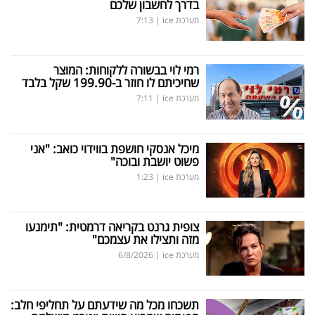
בדרך לחשבון שלכם
מערכת ice
|
7:13
רמי לוי בבשורה ללקוחות: המוצר
שחיכיתם לו חוזר ב-199.90 שקל בלבד
מערכת ice
|
7:11
מיכל אנסקי חושפת בווידוי כואב: "אני
פשוט יושבת ובוכה"
מערכת ice
|
1:23
צופית גרנט בקריאה דרמטית: "תימנעו
מזה ותצילו את עצמכם"
מערכת ice
|
6/8/2026
תשכחו מכל מה שידעתם על תחליפי חלב: