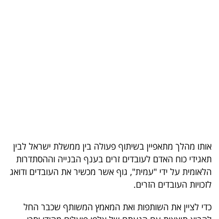
בריאות
תרבות
ופנאי
תיירות
TOP-
5
המילון
אותו מהלך מתאפיין בשיתוף פעולה בין ממשלת ישראל לבין
הכלכלי
תאגידי כוח האדם לעובדים זרים בענף הבנייה וההסתדרות
הלאומית על ידי "עמית", גוף אשר מכשיר את העובדים ודואג
פודקאסט
לזכויות העובדים הזרים.
40
כדי לציין את השותפות ואת המאמץ המשותף שכבר החל
UNDER