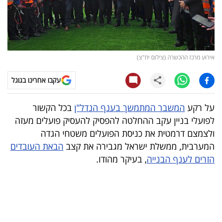
קריפטו
ויראלי
אירוע מרכז ההכשרה (צילום יח"צ)
טלוויזיה
עקבו אחרינו בגוגל
עסקי
ספורט
על רקע
המשבר המתמשך בענף הנדל"ן
בכל הקשור
לפועלי בניין עקב ההחלטה להפסיק להעסיק פועלים מעזה
קריירה
ולצמצם דרמטית את כניסת הפועלים משטחי הגדה
ולימודים
המערבית, ממשלת ישראל מגבירה את קצב
הבאת העובדים
הזרים לענף הבנייה
, בעיקר מהודו.
מינויים
רייטינג
רכב