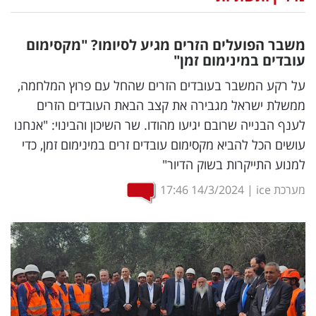
נדל"ן
משבר הפועלים הזרים מגיע לסיומו? "מקסימום
דיגיטל
עובדים במינימום זמן"
וטק
על רקע המשבר בעובדים הזרים שהחל עם פרוץ המלחמה,
ממשלת ישראל מגבירה את קצב הבאת העובדים הזרים
שיווק
לענף הבנייה שרובם יגיעו מהודו. שר השיכון והבינוי: "אנחנו
ופרסום
עושים הכל להביא מקסימום עובדים זרים במינימום זמן, כדי
למנוע התייקרות בשוק הדיור"
משפט
מערכת ice
|
14/3/2024
17:46
מדדים
ומחקרים
דעות
רכילות
עסקית