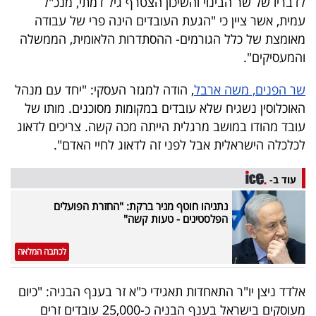
לדבריו של שר הבינוי והשיכון הצטרף גיל דמתי, מנכ"ל
פרסמו
עמית, אשר ציין כי "הגעת העובדים הינה פרי של עבודה
באייס
מאומצת של כלל הגורמים- ההסתדרות הלאומית, הממשלה
והמעסיקים".
עקבו
אחרינו:
שר הפנים, משה ארבל
, הודה למגזר העסקי: "יחד עם מנהל
האוכלוסין נשגיח שלא עובדים במקומות מסוכנים. מותו של
עובד מהודו במושב מרגלית הייתה מכה קשה. צריכים לדאוג
לכלכלה הישראלית אבל לפני זה לדאוג לחיי האדם".
עוד ב-
נתניהו חוטף מניר ברקת: "החזרת הפועלים
הפלסטינים - טעות קשה"
לכתבה המלאה
אלדד ניצן יו"ר התאחדות תאגידי כ"א זר בענף הבניה: "כיום
מעוסקים בישראל בענף הבניה כ-25,000 עובדים זרים