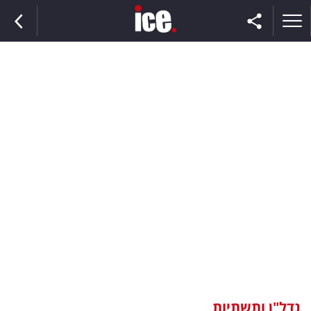
ראשי
הנבחרת
השוק
תקשורת
ומדיה
כסף
וצרכנות
נדל"ן ותשתיות