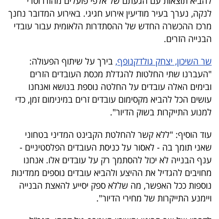
להביא תוצאות עם הגעתם של אלפי פועלים מהודו וסרי
40
לנקה, נערך בעיר מודיעין אירוע חגיגי. באירוע המדובר נחנך
מרכז ההכשרה החדש של ההסתדרות הלאומית עבור עובדי
הבנייה הזרים.
שיתופי
שר השיכון, יצחק גולדקנופף,
בירך על שיתוף הפעולה:
פעולה
"העברנו שתי החלטות להגדלת מכסת העובדים הזרים
ובימים האלה עובדים על החלטה נוספת בנושא ואנחנו
עושים הכל להביא מקסימום עובדים זרים במינימום זמן, כדי
דרושים
למנוע התייקרות בשוק הדיור".
ניוזלטרים
עוד הוסיף: "ללא קשר להחלטת הקבינט המדיני בטחוני
שאני תומך בה - לאסור על כניסת העובדים הפלסטיניים -
ענף הבנייה לא יכול להסתמך רק על עובדים אלו. אנחנו
מייל
מחויבים להגדיל את ההיצע ולהביא עובדים נוספים ממדינות
אדום
נוספות ככל האפשר, מה שללא ספק יסייע להאצת הבנייה
ויימנע התייקרות של מחירי הדיור".