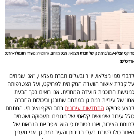
פרסמו
באייס
עקבו
אחרינו:
פרויקט הצלע-עמל ברמת גן של חברת מצלאוי, מבט מדרום. (הדמייה: משרד רוזנפלד–הרנס
אדריכלים)
לדברי סמי מצלאוי, יו"ר ובעלים חברת מצלאוי, "אנו שמחים
על קבלת אישור הוועדה המקומית לפרויקט, ועל הצטרפותה
כמגישת התוכנית לוועדה המחוזית. אנו רואים בכך הבעת
אמון של עיריית רמת גן במתחם שתוכנן וביכולות החברה
לבצע פרויקט
התחדשות עירונית
רחב היקף ואיכותי. המתחם
כולל עירוב שימושים קלאסי של מגורים ותעסוקה ושטחים
לרווחת הציבור, ואנו בטוחים כי הוא ישפר את הנראות של
האזור כולו לטובת בעלי הדירות והעיר רמת גן. אני מעריך