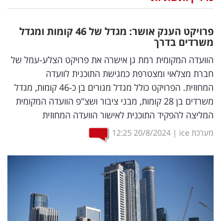
נדל"ן
פרויקט הענק אושר: מגדל של 46 קומות ומגדל
דיגיטל
משרדים בדרך
וטק
הוועדה המקומית רמת גן אישרה את פרויקט הצלע-עמל של
חברת מצלאוי ומצטרפת כמגישת התוכנית לוועדה
שיווק
המחוזית. הפרויקט כולל מגדל מגורים בן כ-46 קומות, מגדל
ופרסום
משרדים בן 28 קומות, מבני ציבור ושצ"פ הוועדה המקומית
המליצה להפקיד התוכנית לאישור הוועדה המחוזית
משפט
מערכת ice
|
20/8/2024
12:25
מדדים
ומחקרים
דעות
רכילות
עסקית