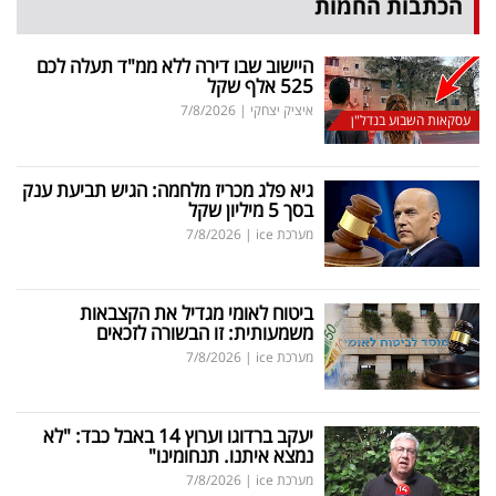
הכתבות החמות
היישוב שבו דירה ללא ממ"ד תעלה לכם
525 אלף שקל
איציק יצחקי
|
7/8/2026
עסקאות השבוע בנדל"ן
גיא פלג מכריז מלחמה: הגיש תביעת ענק
בסך 5 מיליון שקל
מערכת ice
|
7/8/2026
ביטוח לאומי מגדיל את הקצבאות
משמעותית: זו הבשורה לזכאים
מערכת ice
|
7/8/2026
יעקב ברדוגו וערוץ 14 באבל כבד: "לא
נמצא איתנו. תנחומינו"
מערכת ice
|
7/8/2026