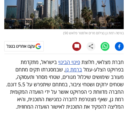
קריפטו
ויראלי
בורסה רמת גן (צילום מרים אלסטר פלאש 90)
טלוויזיה
עקבו אחרינו בגוגל
עסקי
ספורט
חברת מצלאוי, חלוצת
פינוי הבינוי
בישראל, מתקדמת
בפרויקט הצלע-עמל
ברמת גן
, שבמסגרתו תקים מתחם
קריירה
מעורב שימושים שיכלול מגורים, שטחי מסחר ותעסוקה,
ולימודים
שטחים ירוקים ושטחי ציבור, במתחם שיתפרש על 5.5 דונם.
החברה מדווחת כי הפרויקט אושר על ידי הוועדה המקומית
מינויים
רמת גן, שאף מצטרפת לחברה כמגישת התוכנית, והיא
המליצה להפקיד את התוכנית לאישור הוועדה המחוזית.
רייטינג
רכב