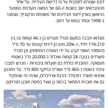
דונם שצורפו לתוכנית על פי דרישת העירייה. על אחד
40
מהמגרשים ישב בשנות ה-60 של המאה הקודמת המפעל
הראשון בארץ ליצור תבלינים של משפחת מרקוביץ', שנסגר
ב-1998 ונותר נטוש עד היום.
שיתופי
פעולה
מצלאוי תבנה במקום מגדל מגורים בן כ-46 קומות ובו בין
174-210 יח״ד, כ-20% מהן הן דירות קטנות עד 70 מ"ר
(המספר הסופי יקבע על ידי הוועדה המחוזית), וכן מגדל
דרושים
משרדים בגובה 28 קומות שיכלול כ-20,000 מ"ר בשטחי
תעסוקה. התוכנית כוללת גם תועלות ציבוריות - מגרש למבני
ניוזלטרים
ציבור בשטח כ-465 מ"ר ושצ"פ בהיקף 800 מ"ר. על התכנון
אחראי משרד רוזנפלד–הרנס אדריכלים, שהיה זה שהפקיד
גם את תוכנית המתאר ברמת גן שעל בסיסה תוכנן הפרויקט.
מייל
אדום