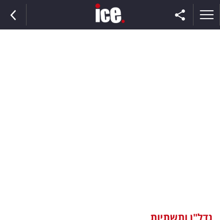
ראשי
הנבחרת
השוק
תקשורת
ומדיה
כסף
וצרכנות
נדל"ן ותשתיות