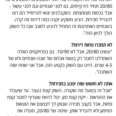
פרסמו
20/80 תמיד היו קיימים, גם לפני שנתיים וגם לפני עשור -
באייס
אבל בכמות מצומצמת. כשקבלנים יצאו לפריסייל הם רצו
להגדיל מכירות. הגיע משקיע וקנה כמה דירות וזה קרה.
עקבו
בשנתיים האחרונות זה התחיל להגיע למצב שבו כל השוק
אחרינו:
הולך לכיוון הזה".
לא תמכרו פחות דירות?
"עשינו 20/80, אבל לא 10/90. גם בפרויקטים האלה
השתדלנו למכור רק בטווח אכלוס של שנה-שנתיים ולא של
4-5 שנים. היינו עם השוק בקטע הזה, אבל אני שמח שזה
השתנה".
אתה לא חושש שזה יפגע במכירות?
"אבל זה בפועל מה שקורה. השוק קצת נעצר. עד שיעכלו
את ההוראות - ייקח קצת זמן. יכול להיות שעדיף למכור קצת
פחות, אבל בקצב מכירה שנותן לך לצמצם את הוצאות
המימון ולא להגדיל אותן. שיטה של 20/80, מעלה את