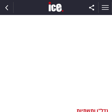
ראשי
הנבחרת
השוק
תקשורת
ומדיה
כסף
וצרכנות
נדל"ן ותשתיות