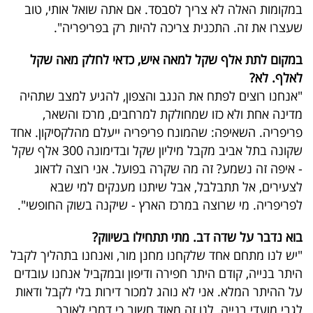
במקומות האלה לא צריך לסבסד. אם אתה שואל אותי, טוב
שעצרו את זה. התכנית צריכה להיות רק בפריפריה".
במקום לתת אלף שקל למאה איש, כדאי לחלק מאה שקל
לאלף. לא?
"אנחנו רוצים לפתח את הנגב והצפון, להגיע למצב שתהיה
מדינה אחת ולא כזו שמחולקת למרחבים, מרכז והשאר,
פריפריה. השאיפה: שהמונח פריפריה ייעלם מהלקסיקון. אחד
שקונה בתל אביב מקבל מיליון שקל ובדימונה 300 אלף שקל
- איפה זה נשמע? זה מה שקרה בפועל. אני רוצה לדאוג
לצעירים, אל תתבלבל, אבל שיתנו מענקים למי שבא
לפריפריה. מי שרוצה במרכז הארץ - שיקנה בשוק החופשי".
בוא נדבר על שדה דב. מתי תתחילו בשיווק?
"יש לנו מתחם אחד שלקחנו מחנן מור, ואנחנו בתהליך לקבל
היתר בנייה, קודם היתר חפירה ודיפון ובמקביל אנחנו עובדים
על ההיתר המלא. אני לא נוהג למכור דירות בלי לקבל ודאות
לגבי מועדי בנייה. לנו זה מאוד חשוב כי דמרי לאורך