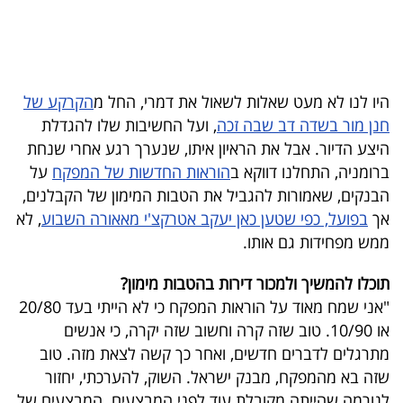
40
שיתופי
היו לנו לא מעט שאלות לשאול את דמרי, החל מ
הקרקע של
פעולה
חנן מור בשדה דב שבה זכה
, ועל החשיבות שלו להגדלת
היצע הדיור. אבל את הראיון איתו, שנערך רגע אחרי שנחת
ברומניה, התחלנו דווקא ב
הוראות החדשות של המפקח
על
הבנקים, שאמורות להגביל את הטבות המימון של הקבלנים,
דרושים
אך
בפועל, כפי שטען כאן יעקב אטרקצ'י מאאורה השבוע
, לא
ממש מפחידות גם אותו.
ניוזלטרים
תוכלו להמשיך ולמכור דירות בהטבות מימון?
"אני שמח מאוד על הוראות המפקח כי לא הייתי בעד 20/80
מייל
או 10/90. טוב שזה קרה וחשוב שזה יקרה, כי אנשים
אדום
מתרגלים לדברים חדשים, ואחר כך קשה לצאת מזה. טוב
שזה בא מהמפקח, מבנק ישראל. השוק, להערכתי, יחזור
לנורמה שהייתה מקובלת עוד לפני המבצעים. המבצעים של