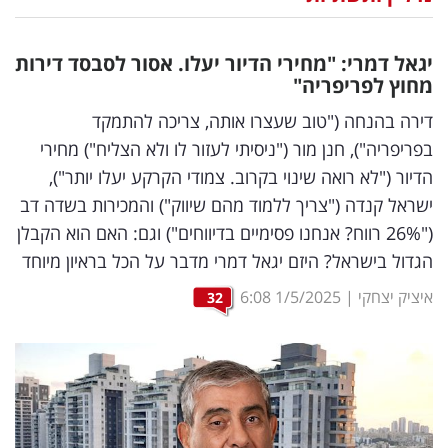
נדל"ן
יגאל דמרי: "מחירי הדיור יעלו. אסור לסבסד דירות
דיגיטל
מחוץ לפריפריה"
וטק
דירה בהנחה ("טוב שעצרו אותה, צריכה להתמקד
בפריפריה"), חנן מור ("ניסיתי לעזור לו ולא הצליח") מחירי
שיווק
הדיור ("לא רואה שינוי בקרוב. צמודי הקרקע יעלו יותר"),
ופרסום
ישראל קנדה ("צריך ללמוד מהם שיווק") והמכירות בשדה דב
("26% רווח? אנחנו פסימיים בדיווחים") וגם: האם הוא הקבלן
משפט
הגדול בישראל? היזם יגאל דמרי מדבר על הכל בראיון מיוחד
מדדים
איציק יצחקי
|
1/5/2025
6:08
32
ומחקרים
דעות
רכילות
עסקית