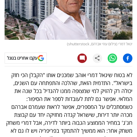
קריפטו
ויראלי
טלוויזיה
יגאל דמרי (צילום עוזי אברהם, shutterstock)
עסקי
עקבו אחרינו בגוגל
ספורט
לא בטוח שיגאל דמרי אוהב שמכנים אותו "הקבלן הכי חזק
קריירה
בישראל". התדמית הזאת, שהלכה והתפתחה עם השנים,
ולימודים
יכולה רק להזיק למי שמצופה ממנו להגדיל בכל שנה את
המלאי. אפשר גם לתת לעובדות לספר את הסיפור:
מינויים
כשמסתכלים על המספרים, אפשר לראות שעמרם אברהם
מכרה יותר דירות, שישראל קנדה מחזיקה יחד עם קבוצת
רייטינג
חג'ג' במחיר הממוצע הגבוה ביותר לדירה, אבל דמרי משחק
משחק אחר: הוא ממשיך להתמקד בפריפריה ויש לו גם לא
רכב