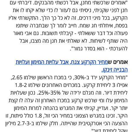
"אומרים שרכשתי מחנן, אבל רכשתי מהבנקים. דיברתי עם
חנן לפני שקניתי, ניסיתי גם לעזור לו כדי שלא יקחו לו את
הקרקע, בכל מיני דרכים. זה לא כל כך הלך. התקשרתי אליו
בפסח, איחלתי חג שמח. חייב לומר לך שבחברה שיתפו
פעולה וכל דבר ששאלתי - קיבלתי תשובות. גם אבי מאור
היה שותף לשיחות. לא שאלתי את חנן מה מצבו, אבל
להערכתי - הוא בסדר גמור".
אומרים ש
מחיר הקרקע צנח, אבל עלויות המימון ועלויות
הבנייה זינקו.
"מחיר הקרקע ירד ב-30%, כי במכרז הראשון שילמו 2.65,
אפילו 3 ליחידת קרקע. במכרזים האחרונים שילמו 1.8-2
ליחידת דיור. וזה מגלם ירידה של 35%-25%. נכון שעלויות
המימון עלו ומי שרכש קרקע במכרז האחרון זה עלה לו קצת
יותר יקר. ועדיין, קניתי את המגרש בהנחה למרות המימון
היקר. זכינו במגרש הצפוני במחיר הכי זול, 1.8 כולל פיתוח, זו
ההצעה הכי אטרקטיבית שהייתה. חלק שילמו ב-2.7-3 מיליון
שקל ליחידת דיור".