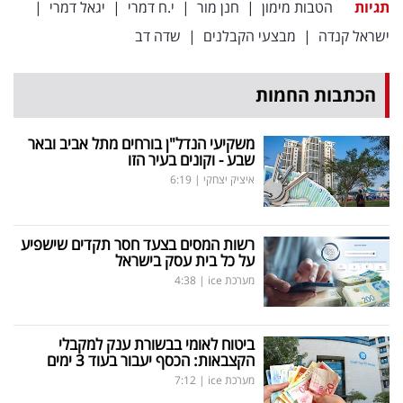
תגיות
הטבות מימון
|
חנן מור
|
י.ח דמרי
|
יגאל דמרי
|
ישראל קנדה
|
מבצעי הקבלנים
|
שדה דב
הכתבות החמות
משקיעי הנדל"ן בורחים מתל אביב ובאר
שבע - וקונים בעיר הזו
איציק יצחקי
|
6:19
רשות המסים בצעד חסר תקדים שישפיע
על כל בית עסק בישראל
מערכת ice
|
4:38
ביטוח לאומי בבשורת ענק למקבלי
הקצבאות: הכסף יעבור בעוד 3 ימים
מערכת ice
|
7:12