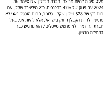
מעט סיבות להיות מרוצה. חברת הנדל"ן שלו סיימה את
בריאות
2024 עם זינוק של 47% בהכנסות, כ־2 מיליארד שקל, ועם
רווח נקי של 528 מיליון שקל - כלומר, הרווח הוכפל. "אני לא
תרבות
מתיימר להיות הקבלן החזק בישראל, אלא להיות אני, בעלי
ופנאי
חברת י.ח דמרי. לא מחפש טייטלים", הוא מדגיש כבר
בתחילת הראיון.
תיירות
TOP-
5
המילון
הכלכלי
פודקאסט
40
UNDER