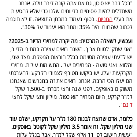
"בכל דבר יש סיכון, גם אם אתה קונה דירה זולה. אנחנו
משתדלים להיות פסימיים בדיווחים שלנו כדי שלא להטעות
את בעלי
המניות
. בסוף נעמוד במבחן התוצאה. זו לא חוכמה
לכתוב שהרווח יהיה 35% ומחר הוא יעמוד על 30%".
ועכשיו, לשאלה המרכזית: מה יקרה למחירי הדיור ב-2025?
"אני שחקן לטווח ארוך. השנה רואים עצירה במחירי הדיור,
יש לדעתי עצירה מסוימת בגלל הוראות המפקח. מצד שני,
והלוואי ואני טועה - המחירים יעלו. התשומות עולות. מחירי
הקרקעות יעלו. יש ביקוש מטורף לצמודי הקרקע ולהערכתי
הם יעלו הכי הרבה. אנחנו רואים את זה במגרשים שאנחנו
משווקים באופקים. לפני שנה וחצי מכרתי ב-1,500 שקל
למ"ר קרקע, היום המחיר הוא כפול. מיליון וחצי שקל לחצי
דונם
".
כלומר, אדם שרוצה לבנות 180 מ"ר על הקרקע, ישלם עוד
שני מיליון שקל. זה אומר 3.5 מיליון שקל לקוטג' באופקים.
"עשית חישוב לפי 11 אלף שקל למ"ר, אבל בגלל עלות