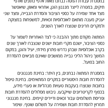
במסגרת עבודת המטה נבחנו מאות אלפי נתונים ואלפי
40
תיקים, במטרה לייצר מנגנון הוגן, אחראי ומאוזן, שיאפשר
מצד אחד שמירה על כספי הציבור והסדרת הגבייה, ומצד שני
יעניק מענה מותאם לאוכלוסיות זכאיות, למשפחות במצוקה
שיתופי
ולמקרים חריגים שנוצרו לאורך השנים.
פעולה
המתווה מקודם מתוך ההבנה כי לצד האחריות לשמור על
כספי הציבור, ישנם מקרי חובות ישנים שנצברו לאורך שנים
בקרב אוכלוסיות שבהן נדרש פתרון מידתי, יעיל והוגן, במקום
דרושים
המשך ניהול הליכי גבייה ממושכים שאינם מביאים להסדרת
החוב בפועל.
ניוזלטרים
במסגרת המתווה נבחנים, בין היתר: בחינת מנגנונים
להסדרת חובות היסטוריים במקרים המתאימים. בחינת טיפול
מייל
בחובות שנוצרו בעקבות טעויות מנהליות או פערי מידע,
אדום
בכפוף לקריטריונים שייקבעו. גיבוש מסלולים להסדרת חובות
ופריסת תשלומים עבור זכאים ודיירים קיימים. בחינת מנגנוני
תמרוץ להסדרת חובות ושמירה על תשלום שוטף. שיפור