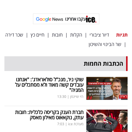
עקבו אחרינו
תגיות
דיור ציבורי
|
הקלות
|
חובות
|
חיים כץ
|
שכר דירה
|
שר הבינוי והשיכון
הכתבות החמות
שוקי ניר, מנכ"ל סולאראדג': "אנחנו
עובדים קשה מאוד ולא מסתכלים על
המניה"
רוי שיינמן
|
13:30
חברת הענק בקריסה כלכלית: חובות
עתק, נוקאאוט מאילון מאסק
מערכת ice
|
7:03