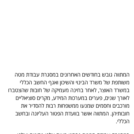
בריאות
תרבות
ופנאי
תיירות
TOP-
5
המתווה גובש בחודשים האחרונים במסגרת עבודת מטה
משותפת של משרד הבינוי והשיכון ואגף החשב הכללי
המילון
במשרד האוצר, לאחר בחינה מעמיקה של חובות שהצטברו
הכלכלי
לאורך שנים, פערים במערכות המידע, מקרים סוציאליים
מורכבים וחסמים שמנעו ממשפחות רבות להסדיר את
פודקאסט
חובותיהן. המתווה אושר בוועדת הפטור העליונה ובחשב
40
הכללי.
UNDER