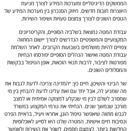
פרסמו
הממשקים הדיגיטליים ומערכות המידע לצורך מניעת
היווצרות חובות חדשים. חיזוק הסנכרון בין מערכות המידע של
באייס
הגופים השונים לצורך צמצום טעויות ושיפור השירות.
עקבו
עבודת המטה נמצאת בשלביה הסופיים, והקריטריונים
אחרינו:
המקצועיים והמשפטיים הנדרשים לצורך יישום המתווה
צפויים להיות מושלמים בשבועות הקרובים. לאחר השלמת
עבודת המטה ואישור הנהלים הסופיים יפורסמו הנחיות
מפורטות לציבור, לרבות תנאי הזכאות, אופן הטיפול בבקשות
והמסלולים השונים.
שר הבינוי והשיכון, חיים כץ: ״המדינה צריכה לדעת לגבות את
מה שמגיע לה, אבל יחד עם זאת עלינו לדעת להבחין בין מי
שמסרב לשלם לבין מי שנקלע למצוקה אמיתית או למצב
מורכב שנמשך שנים. הנחיתי את גורמי המקצוע במשרד
לגבש מתווה שיאפשר טיפול הוגן, אחראי ויעיל, בראיית הפרט
ונסיבות חיים אישיות. המטרה שלנו היא לסייע לאוכלוסיות
החלשות ביותר, לצמצם חסמים, לשפר את השירות ולאפשר