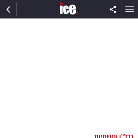
ראשי
הנבחרת
השוק
תקשורת
ומדיה
כסף
וצרכנות
נדל"ן ותשתיות