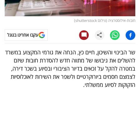
קריפטו
חובות-אילוסטרציה (צילום shutterstock)
ויראלי
עקבו אחרינו בגוגל
טלוויזיה
שר הבינוי והשיכון, חיים כץ, הנחה את גורמי המקצוע במשרד
עסקי
להשלים את גיבושו של מתווה חדש להסדרת חובות שיזם
ספורט
במטרה להקל על זכאים בדיור הציבורי ובסיוע בשכר דירה,
לצמצם חסמים ביורוקרטיים ולשפר את השירות לאוכלוסיות
קריירה
הזקוקות לסיוע ממשלתי.
ולימודים
מינויים
רייטינג
רכב