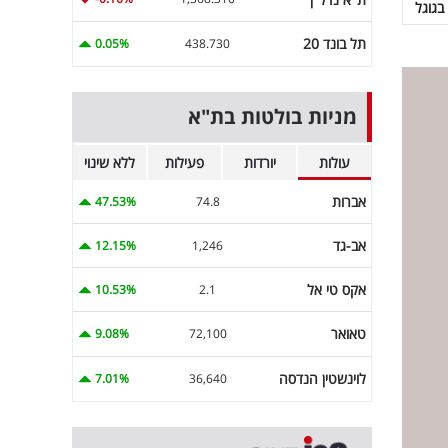
בגוגל
תל בונד 20
0.05%
438.730
מניות בולטות בת"א
עולות
יורדות
פעילות
ללא שינוי
אברות
47.53%
74.8
אב-גד
12.15%
1,246
אקס טי אל
10.53%
2.1
טאואר
9.08%
72,100
לוינשטין הנדסה
7.01%
36,640