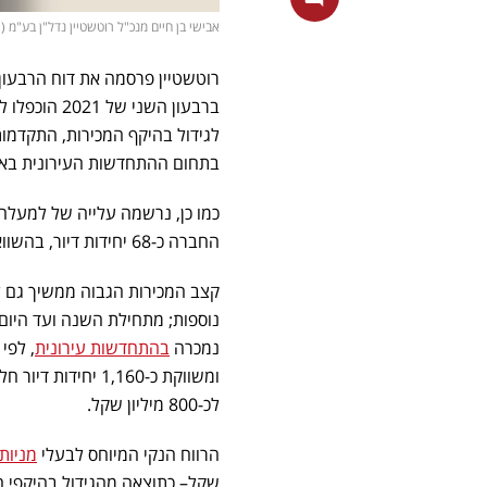
אבישי בן חיים מנכ"ל רוטשטיין נדל"ן בע"מ (
רוטשטיין פרסמה את דוח הרבעון 
לגידול בהיקף המכירות, התקדמו
בתחום ההתחדשות העירונית באי
החברה כ-68 יחידות דיור, בהשוואה למכירת 19 יחידות דיור ברבעון המקביל אשתקד.
נמכרה
בהתחדשות עירונית
לכ-800 מיליון שקל.
הרווח הנקי המיוחס לבעלי
מניות
שקל– כתוצאה מהגידול בהיקפי 