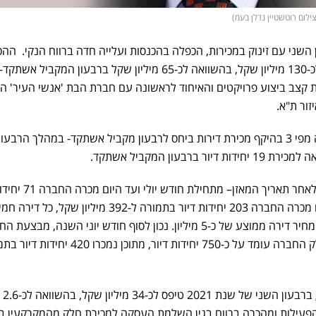
צילום רוטשטיין נדלן בעמ)
השני עם זינוק במכירות, הכפלה בהכנסות ועלייה חדה ברווח הנקי. ההכ
ברבעון השני של 2021 הוכפלו לכ-130 מיליון שקל, בהשוואה לכ-65 מיליון שקל ברבעון המקב
ת קצב ביצוע פרויקטים והאיחוד לראשונה עם חברת הבת 'אנשי העיר' ה
זור ת"א.
כמו כן, נרשמה עלייה של למעלה מפי 3 בהיקף מכירת דירות ביחס לרבעון מקביל אשתקד- במהלך הרב
קצב המכירות הגבוה ממשיך גם לאחר תאריך המאזן–
נוספות; מתחילת השנה ועד היום מכרה החברה 203 יחידות דיור בתמורה ל-392 מיליון שקל, 
, לפי מחיר דירה ממוצע של כ-5 מיליון. נכון לסוף חודש יוני השנה, מבצעת
ומשווקת כ-1,160 יחידות דיור חלק החברה עומד על כ-750 יחידות דיור, מתוכן נמכרו 0
ברבעון ה
הפעילות ומהכרה ברווח בגין השלמת העסקה למכירת חלק מהמקרקעין ב