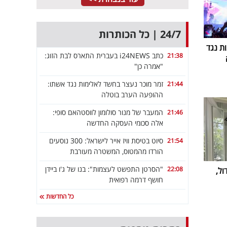
24/7 | כל הכותרות
ת נגד
כתב i24NEWS בעברית התארס לבת הזוג:
21:38
"אמרה כן"
זמר מוכר נעצר בחשד לאלימות נגד אשתו:
21:44
ההופעה הערב בוטלה
המעבר של מנור סולומון לווסטהאם סופי:
21:46
אלה סכומי העסקה החדשה
סיוט בטיסת וויז אייר לישראל: 300 נוסעים
21:54
הורדו מהמטוס, המשטרה מעורבת
"הסרטן התפשט לעצמות": בנו של ג'ו ביידן
22:08
ול,
חושף דרמה רפואית
כל החדשות