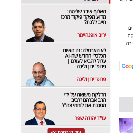
האלוף איבד שליטה:
מדוע מפקד פיקוד מרכז
חייב ללכת?
ים
יריב אופנהיימר
- 7.7% ואני לא צופה
ירה
לא האבטלה: זה האיום
הכלכלי החדש שה-AI
עלול להביא לעולם |
פרופ' ירון זליכה
פרופ' ירון זליכה
הדלקת משואה על ידי
הרב אברהם זרביב
מסכנת את לוחמי צה"ל
עו"ד יהודה שפר
עוד בנבחרת >>