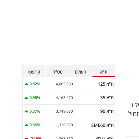
ת"א
העולם
מט"ח
קריפטו
ת"א 125
0.82%
4,065.600
ת"א 35
0.98%
4,168.970
נוק במכירות, הכפלה בהכנסות ועלייה חדה ברווח הנקי לכ-34 מיליון
ת"א 90
0.37%
3,749.080
תחול
ת"א SME60
0.66%
1,326.650
ת"א נדל"ן
-0.16%
1,368.310