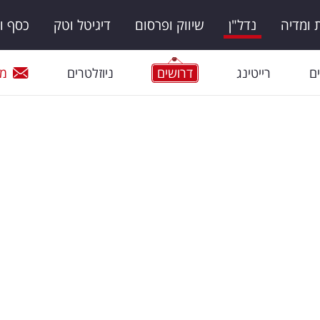
ומדיה
נדל"ן
שיווק ופרסום
דיגיטל וטק
כסף ו
ם
רייטינג
דרושים
ניוזלטרים
מי