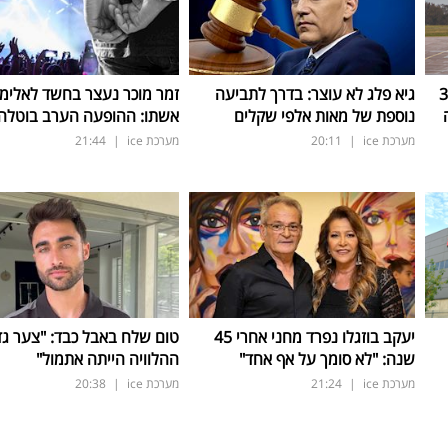
ישראל: 300
גיא פלג לא עוצר: בדרך לתביעה
זמר מוכר נעצר בחשד לאלימו
נוספת של מאות אלפי שקלים
אשתו: ההופעה הערב בוטלה
מערכת ice
|
20:11
מערכת ice
|
21:44
יעקב בוזגלו נפרד מחני אחרי 45
טום שלח באבל כבד: "צער גד
שנה: "לא סומך על אף אחד"
ההלוויה הייתה אתמול"
מערכת ice
|
21:24
מערכת ice
|
20:38