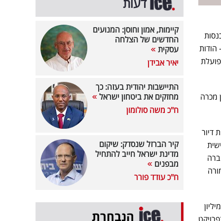
דעות
קיימות, אמון וחוסן: המנועים
נסות
החדשים של הצלחה
יל אשתקד– הודות
עסקית
פועלת
יאיר אבידן
התיישבות יהודית בעזה: כך
עון מכרה
מחזקים את ביטחון ישראל
ח"כ משה סולומון
 מתחילת חודש יולי ועד היום מכרה החברה 71 יחידות דיור
קיר הברזל שנסדק: שיקום
כל דירה חמישית
מדינת ישראל חייב להתחיל
 החברה
מבפנים
42 יחידות דיור בתמורה
ח"כ עודד פורר
שני של שנת 2021 טיפס לכ-34 מיליון שקל, בהשוואה לכ-2.6 מיליון
הנבחרת
פרויקט