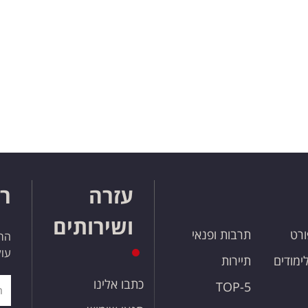
עזרה
רו
ושירותים
ורט
תרבות ופנאי
הרש
עול
לימודים
תיירות
כתבו אלינו
TOP-5