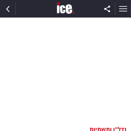
ראשי
הנבחרת
השוק
תקשורת
ומדיה
כסף
וצרכנות
נדל"ן ותשתיות