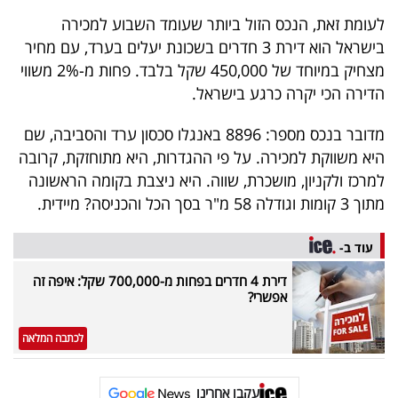
40
לעומת זאת, הנכס הזול ביותר שעומד השבוע למכירה
בישראל הוא דירת 3 חדרים בשכונת יעלים בערד, עם מחיר
מצחיק במיוחד של 450,000 שקל בלבד. פחות מ-2% משווי
שיתופי
הדירה הכי יקרה כרגע בישראל.
פעולה
מדובר בנכס מספר: 8896 באנגלו סכסון ערד והסביבה, שם
היא משווקת למכירה. על פי ההגדרות, היא מתוחזקת, קרובה
למרכז ולקניון, מושכרת, שווה. היא ניצבת בקומה הראשונה
דרושים
מתוך 3 קומות וגודלה 58 מ"ר בסך הכל והכניסה? מיידית.
ניוזלטרים
עוד ב-
דירת 4 חדרים בפחות מ-700,000 שקל: איפה זה
אפשרי?
מייל
אדום
לכתבה המלאה
עקבו אחרינו