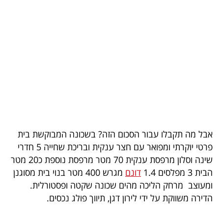
בריאות
תרבות
ופנאי
תיירות
TOP-
5
אבל מה תקבלו עבור הסכום הזה? בשכונה המבוקשת בית
המילון
פרטי יוקרתי ומפואר עם חצר ענקית ובריכת שחייה 5 חדרי
הכלכלי
שינה וסלון מרפסת ענקית 70 מטר מרפסת נוספת כ20 מטר
הבית 3 מפלסים 1.4
דונם
מגרש 400 מטר בנוי בית מסוגנן
פודקאסט
ומעוצב מרחק הליכה מהים שכונה שקטה ופסטורלית.
הדירה משווקת על ידי לירון דגן, תיווך פולג נכסים.
40
UNDER