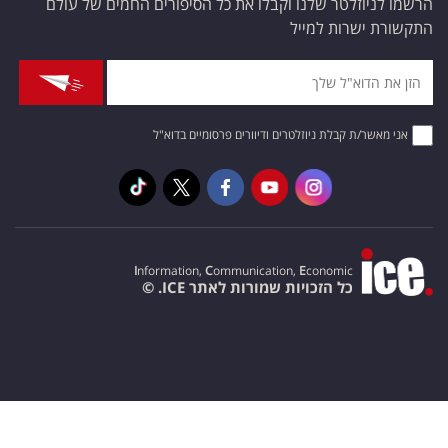
הרשמו לניוזלטר שלנו וקבלו את כל הסיפורים החמים של עולם
התקשורת ישרות למייל
אני מאשר/ת קבלת ניוזלטרים ודיוורים פרסומיים בדוא"ל
I
nformation,
C
ommunication,
E
conomic
כל הזכויות שמורות לאתר ICE. ©