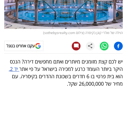
קריפטו
ויראלי
הוילה של ואלרי קוגן בקיסרה (צילום sothebysrealty.com)
טלוויזיה
עקבו אחרינו בגוגל
עסקי
ספורט
יש לכם קצת מזומנים מיותרים ואתם מחפשים דירה? הנכס
היקר ביותר העומד כרגע למכירה בישראל על פי אתר
יד 2,
קריירה
הוא בית פרטי בו 6 חדרים בשכונת ההדרים בקיסריה. עם
ולימודים
מחיר של 26,000,000 שקל.
מינויים
רייטינג
רכב