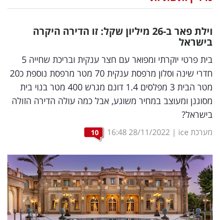
נדל"ן
וילת פאר ב-26 מיליון שקל: זו הדירה היקרה
דיגיטל
בישראל
וטק
בית פרטי יוקרתי ומפואר עם חצר ענקית ובריכת שחייה 5
חדרי שינה וסלון מרפסת ענקית 70 מטר מרפסת נוספת כ20
שיווק
מטר הבית 3 מפלסים 1.4 דונם מגרש 400 מטר בנוי בית
ופרסום
מסוגנן ומעוצב במחיר משוגע, אבל כמה עולה הדירה הזולה
בישראל?
משפט
מערכת ice
|
28/11/2022
16:48
10
מדדים
ומחקרים
דעות
רכילות
עסקית