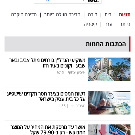
פרסמו
באייס
תגיות
בית
|
דירה
|
הדירה הזולה ביותר
|
הדירה היקרה
ביותר
|
ערד
|
קיסריה
עקבו
אחרינו:
הכתבות החמות
משקיעי הנדל"ן בורחים מתל אביב ובאר
שבע - וקונים בעיר הזו
איציק יצחקי
|
6:19
רשות המסים בצעד חסר תקדים שישפיע
על כל בית עסק בישראל
מערכת ice
|
4:38
אושר עד מרסקת את המחיר על המוצר
המבוקש - רק ב-79.90 שקל