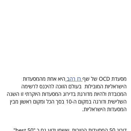
בריאות
תרבות
ופנאי
תיירות
TOP-
5
מסעדת OCD של שף
רז רהב
היא אחת מהמסעדות
המילון
הישראליות המובילות בעולם הזוכה להיכנס לרשימה
הכלכלי
המכובדת ולהיות מדורגת בדירוג המסעדות היוקרתי זו השנה
השלישית ודורגה במקום ה-10 בסך הכל ומקום ראשון מבין
פודקאסט
המסעדות הישראליות.
40
UNDER
דירוג 50 המסעדות הטובות, ששמו ידוע גם כ "50 best",