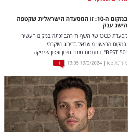
נדל"ן
במקום ה-10: זו המסעדה הישראלית שקטפה
דיגיטל
הישג ענק
וטק
מסעדת OCD של השף רז רהב זכתה במקום העשירי
ובמקום הראשון מישראל בדירוג היוקרתי
שיווק
"50 BEST", בתחרות מזרח תיכון וצפון אפריקה
ופרסום
מערכת ice
|
13/2/2024
13:05
1
משפט
מדדים
ומחקרים
דעות
רכילות
עסקית