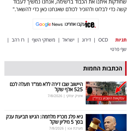
שחולקות איתנו את הכבוד ברשימה, אנחנו נמשיך לעבוד
קשה כדי לבלוט ולהזכיר לכולם שאנחנו כאן כדי להשאר."
עקבו אחרינו
תגיות
OCD
|
דירוג
|
ישראל
|
משחקי השף
|
רז רהב
|
שף פרטי
הכתבות החמות
היישוב שבו דירה ללא ממ"ד תעלה לכם
525 אלף שקל
איציק יצחקי
|
7/8/2026
עסקאות השבוע בנדל"ן
גיא פלג מכריז מלחמה: הגיש תביעת ענק
בסך 5 מיליון שקל
מערכת ice
|
7/8/2026