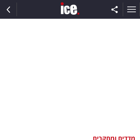
ראשי
הנבחרת
השוק
תקשורת
ומדיה
כסף
וצרכנות
מדדים ומחקרים