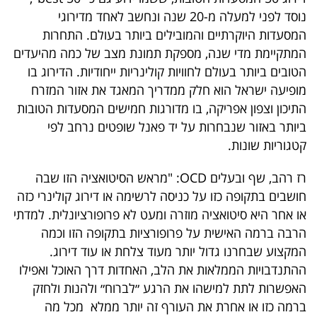
40
נוסד לפני למעלה מ-20 שנה ונחשב לאחד מדירוגי
המסעדות היוקרתיים והמובילים ביותר בעולם. התחרות
המתקיימת מדי שנה, מספקת תמונת מצב של כמה מהיעדים
שיתופי
הטובים ביותר בעולם לחוויות קולינריות ייחודיות. הדירוג בו
מופיעה ישראל הוא חלק ממדריך המאגד את אזור המזרח
פעולה
התיכון וצפון אפריקה, בו מדורגות חמישים המסעדות הטובות
ביותר באזור שנבחרות על יד פאנל שופטים נרחב לפי
קטגוריות שונות.
דרושים
רז רהב, שף ובעלים OCD: "מראש הסיטואציה הזו שבה
ניוזלטרים
חושבים בתקופה כזו על כניסה לרשימה או דירוג קולינרי כזה
או אחר היא סיטואציה מוזרה ומעט לא פרופורציונלית. למדתי
הרבה ברמה האישית על פרופורציות בתקופה הזו וכמה
מייל
המקצוע שבחרנו גדול יותר מעוד צלחת או עוד דירוג.
אדום
ההתנדבויות הממלאות את הלב, האחדות דרך האוכל ואפילו
האפשרות לתת למישהו את הרגע ״לברוח״ ולהנות ולחזק
ברמה כזו או אחרת את העורף זה יותר ממלא מכל מה