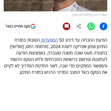
קריפטו
השף רז רהב (צילום חיים יוסף)
ויראלי
עקבו אחרינו בגוגל
טלוויזיה
הודעת ההכרזה על דירוג 50
המסעדות
הטובות במזרח
עסקי
התיכון וצפון אפריקה לשנת 2024, פורסמה היום, [שלישי]
ספורט
בתצורה מעט שונה משנה שעברה, באמצעות הודעה
לעיתונות ופרסום ברשתות החברתיות וללא הטקס הרשמי
קריירה
והמפואר המתקיים מדי שנה, לאור החלטת המדריך לא לקיים
ולימודים
את הטקס בשל המצב המדיני הרגיש במזרח התיכון.
מינויים
רייטינג
רכב