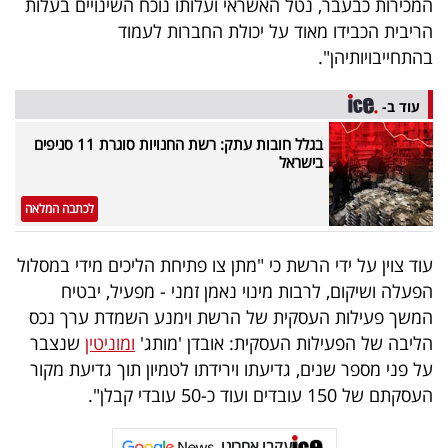
המכירות כבעבר, נטל האשראי ועלותו נוכח השינויים בעלות
40
הריבית הכבידו מאוד על יכולת החברות לעמוד
בהתחייבויותיהן".
שיתופי
עוד ב-
פעולה
בגלל חובות עתק: רשת החנויות סוגרת 11 סניפים
בישראל
לכתבה המלאה
דרושים
עוד צוין על ידי הרשת כי "מתן צו פתיחת הליכים מידי במסלול
ניוזלטרים
הפעלה ושיקום, לרבות מינוי נאמן זמני - מפעיל, יבטיח
המשך פעילות העסקית של הרשת וימנע השמדת ערך נכס
הליבה של הפעילות העסקית: אובדן 'מותג'
ומוניטין
שנצבר
מייל
על פני מספר שנים, גדיעתו וירידתו לטמיון תוך גדיעת מקור
אדום
העסקתם של 150 עובדים ועוד כ-50 עובדי קבלן".
עקבו אחרינו