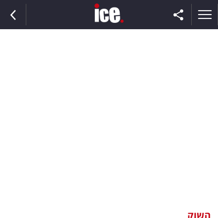
ראשי
הנבחרת
השוק
תקשורת
ומדיה
כסף
וצרכנות
השוק