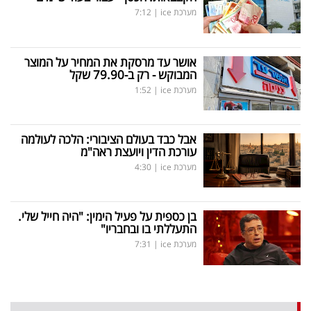
מערכת ice
|
7:12
אושר עד מרסקת את המחיר על המוצר
המבוקש - רק ב-79.90 שקל
מערכת ice
|
1:52
אבל כבד בעולם הציבורי: הלכה לעולמה
עורכת הדין ויועצת ראה"מ
מערכת ice
|
4:30
בן כספית על פעיל הימין: "היה חייל שלי.
התעללתי בו ובחבריו"
מערכת ice
|
7:31