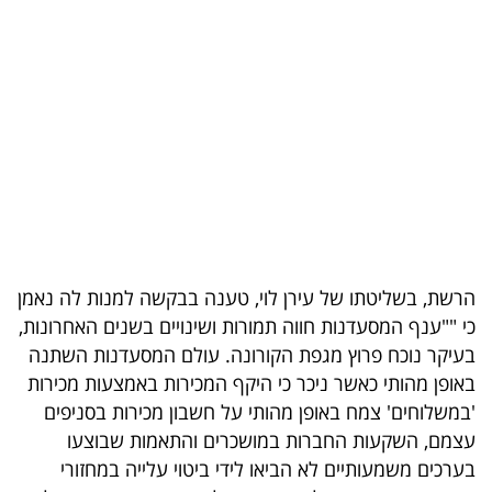
בריאות
תרבות
ופנאי
תיירות
TOP-
5
הרשת, בשליטתו של עירן לוי, טענה בבקשה למנות לה נאמן
המילון
כי ""ענף המסעדנות חווה תמורות ושינויים בשנים האחרונות,
הכלכלי
בעיקר נוכח פרוץ מגפת הקורונה. עולם המסעדנות השתנה
באופן מהותי כאשר ניכר כי היקף המכירות באמצעות מכירות
פודקאסט
'במשלוחים' צמח באופן מהותי על חשבון מכירות בסניפים
עצמם, השקעות החברות במושכרים והתאמות שבוצעו
40
בערכים משמעותיים לא הביאו לידי ביטוי עלייה במחזורי
UNDER