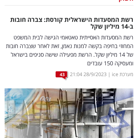
נדל"ן
רשת המסעדות הישראלית קורסת: צברה חובות
דיגיטל
ב-14 מיליון שקל
וטק
רשת המסעדות האסייתית טאטאמי הגישה לבית המשפט
המחוזי בחיפה בקשה למנות נאמן, זאת לאחר שצברה חובות
שיווק
של 14 מיליון שקל. הרשת מפעילה שישה סניפים בישראל
ופרסום
ומעסיקה 150 עובדים
משפט
מערכת ice
|
28/9/2023
21:04
43
מדדים
ומחקרים
דעות
רכילות
עסקית