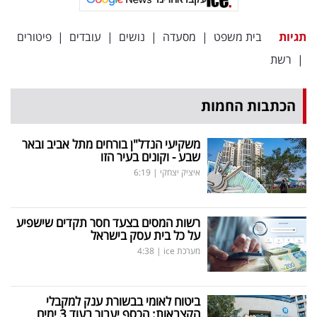
פרסמו
באייס
תגיות
בית משפט
|
מסעדה
|
נושים
|
עובדים
|
פיטורים
|
רשת
עקבו
אחרינו:
הכתבות החמות
משקיעי הנדל"ן בורחים מתל אביב ובאר
שבע - וקונים בעיר הזו
איציק יצחקי
|
6:19
רשות המסים בצעד חסר תקדים שישפיע
על כל בית עסק בישראל
מערכת ice
|
4:38
ביטוח לאומי בבשורת ענק למקבלי
הקצבאות: הכסף יעבור בעוד 3 ימים