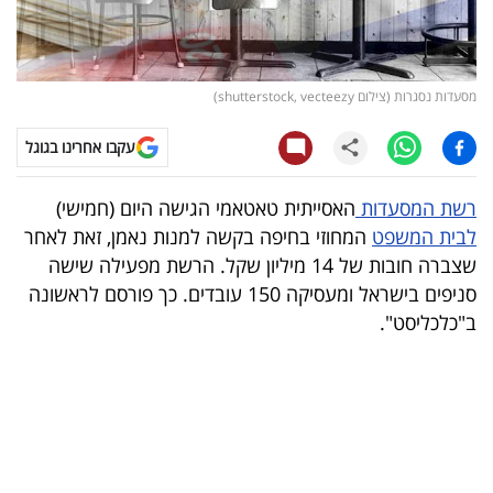
קריפטו
ויראלי
מסעדות נסגרות (צילום shutterstock, vecteezy)
טלוויזיה
עקבו אחרינו בגוגל
עסקי
רשת המסעדות
האסייתית טאטאמי הגישה היום (חמישי)
ספורט
לבית המשפט
המחוזי בחיפה בקשה למנות נאמן, זאת לאחר
שצברה חובות של 14 מיליון שקל. הרשת מפעילה שישה
קריירה
סניפים בישראל ומעסיקה 150 עובדים. כך פורסם לראשונה
ולימודים
ב"כלכליסט".
מינויים
רייטינג
רכב