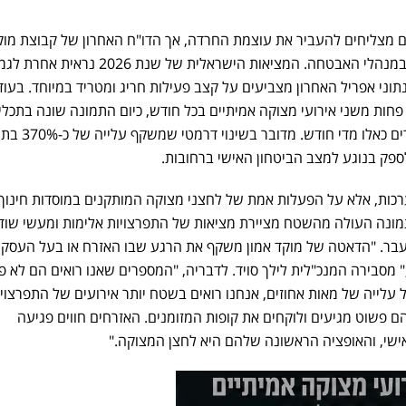
 מצליחים להעביר את עוצמת החרדה, אך הדו"ח האחרון של קבוצת מוקד
מצליח לזעזע גם את המנוסים שבמנהלי האבטחה. המציאות הישראלית של שנת 26
תוני אפריל האחרון מצביעים על קצב פעילות חריג ומטריד במיוחד. בעוד
וצע על פחות משני אירועי מצוקה אמיתיים בכל חודש, כיום התמונה שונה בתכלי
ממוצע של למעלה משמונה מקרים כאלו מ
לספק בנוגע למצב הביטחון האישי ברחובות.
רכות, אלא על הפעלות אמת של לחצני מצוקה המותקנים במוסדות חינוך,
מונה העולה מהשטח מציירת מציאות של התפרצויות אלימות ומעשי שוד
בעבר. "הדאטה של מוקד אמון משקף את הרגע שבו האזרח או בעל העסק
," מסבירה המנכ"לית לילך סויד. לדבריה, "המספרים שאנו רואים הם לא פ
עלייה של מאות אחוזים, אנחנו רואים בשטח יותר אירועים של התפרצויו
ם פשוט מגיעים ולוקחים את קופות המזומנים. האזרחים חווים פגיעה
שי, והאופציה הראשונה שלהם היא לחצן המצוקה."