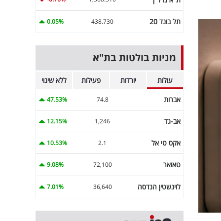
תל בונד 20
0.05%
438.730
מניות בולטות בת"א
עולות
יורדות
פעילות
ללא שינוי
אברות
47.53%
74.8
אב-גד
12.15%
1,246
אקס טי אל
10.53%
2.1
טאואר
9.08%
72,100
לוינשטין הנדסה
7.01%
36,640