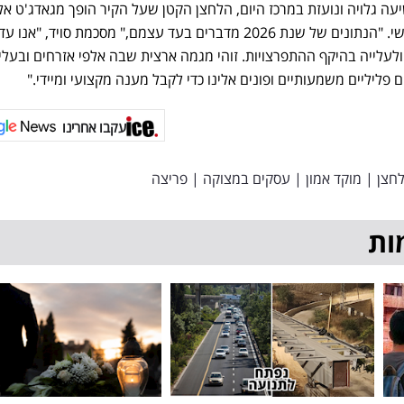
ה גלויה ונועזת במרכז היום, הלחצן הקטן שעל הקיר הופך מגאדג'ט אל
לאמצעי היחיד שמעניק שקט נפשי. "הנתונים של שנת 2026 מדברים בעד עצמם," מסכמת סויד, "אנו
לעלייה בהיקף ההתפרצויות. זוהי מגמה ארצית שבה אלפי אזרחים ובעלי
פליליים משמעותיים ופונים אלינו כדי לקבל מענה מקצועי ומיידי."
עקבו אחרינו
חצן
|
מוקד אמון
|
עסקים במצוקה
|
פריצה
ות