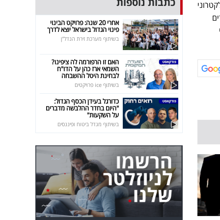
כתבות נוספות
קטרוני
 עדים
אחרי 20 שנה: פרויקט הבינוי
פינוי הגדול בישראל יוצא לדרך
בשיתוף מערכת זירת הנדל"ן
האם זו הרפורמה לה ציפינו?
השמאי ארז כהן על הדו"ח
לבחינת היטל ההשבחה
בשיתוף ice פרויקטים
כדורגל בעידן הכסף הגדול:
"היום בחדר ההלבשה מדברים
על השקעות"
בשיתוף מגדל ביטוח ופיננסים