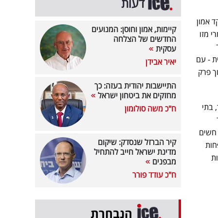
דעות
 אמון
קיימות, אמון וחוסן: המנועים
20 נראית אחרת לגמרי מזו
החדשים של הצלחה
עסקית
ת - עם
יאיר אבידן
די חודש. מדובר בשינוי דרמטי שמשקף עלייה של כ-370% בתוך פרק
התיישבות יהודית בעזה: כך
מחזקים את ביטחון ישראל
 בתי
ח"כ משה סולומון
 חשים
קיר הברזל שנסדק: שיקום
חות
מדינת ישראל חייב להתחיל
ת
מבפנים
ח"כ עודד פורר
הנבחרת