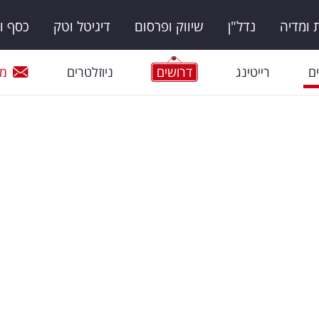
ומדיה
נדל"ן
שיווק ופרסום
דיגיטל וטק
כסף ו
ם
רייטינג
דרושים
ניוזלטרים
מי