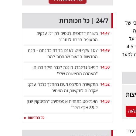
24/7 | כל הכותרות
י של
ה
בשורה דרמטית לטסים לחו"ל: ענקית
14:47
 על
התעופה חוזרת לנתב"ג
השוק הפרטי הולך וגדל" ומוסיפה כי הנתונים של אפריל האחרון מהווים קריאת השכמה. "כשיש קצב של פי 4.5
107 אלף איש לא זכו בדירה בהנחה - הנה
14:49
ה לפער
החדשות הרעות שמחכות להם
דניאל גרינברג חוגגת לגבר היקר בחייה:
14:50
"האהבה הראשונה שלי"
מתקשרת הסלבס מעכו במהלך כלכלי ענק:
14:52
אקדמיה לתקשור, זה המחיר
צות
האנליסט בתחזית אופטימית: "הביטקוין יזנק
14:58
ל-85 אלף דולר"
לאה
כל החדשות
עלי