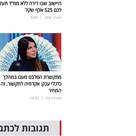
היישוב שבו דירה ללא ממ"ד תעל
לכם 525 אלף שקל
איציק יצחקי
|
9:00
מתקשרת הסלבס מעכו במהלך
כלכלי ענק: אקדמיה לתקשור, זה
המחיר
מערכת ice
|
14:52
תגובות לכתב