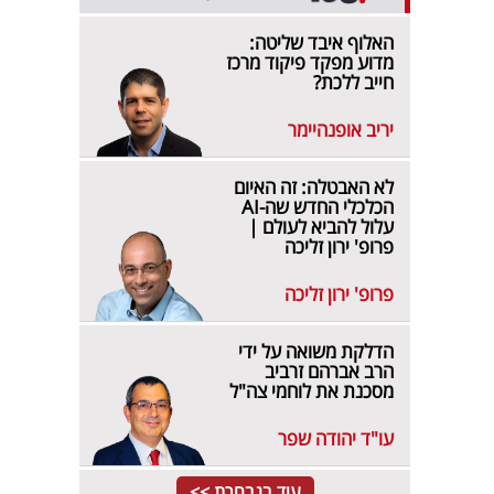
האלוף איבד שליטה:
מדוע מפקד פיקוד מרכז
חייב ללכת?
יריב אופנהיימר
לא האבטלה: זה האיום
הכלכלי החדש שה-AI
עלול להביא לעולם |
פרופ' ירון זליכה
פרופ' ירון זליכה
הדלקת משואה על ידי
הרב אברהם זרביב
מסכנת את לוחמי צה"ל
עו"ד יהודה שפר
עוד בנבחרת >>