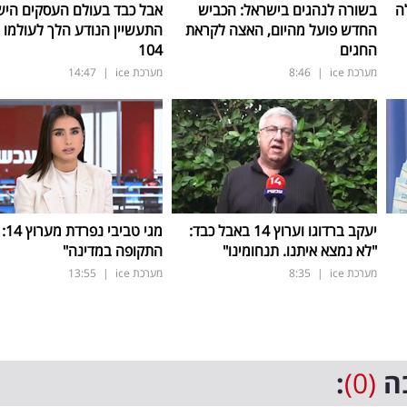
ה
בשורה לנהגים בישראל: הכביש
אבל כבד בעולם העסקים היש
החדש פועל מהיום, האצה לקראת
התעשיין הנודע הלך לעולמו ב
החגים
104
מערכת ice
|
8:46
מערכת ice
|
14:47
יעקב ברדוגו וערוץ 14 באבל כבד:
מגי ט
"לא נמצא איתנו. תנחומינו"
התקופה במדינה"
מערכת ice
|
8:35
מערכת ice
|
13:55
ה
(0)
: