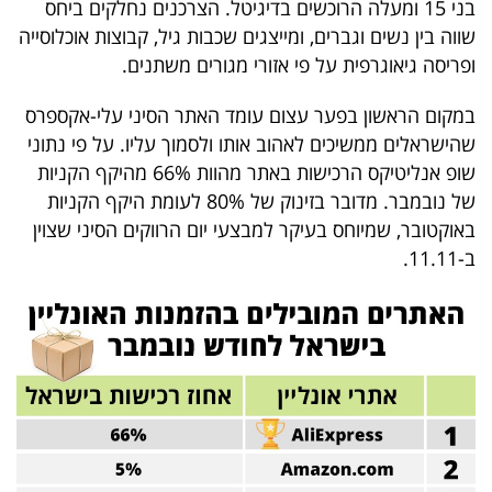
בני 15 ומעלה הרוכשים בדיגיטל. הצרכנים נחלקים ביחס
40
שווה בין נשים וגברים, ומייצגים שכבות גיל, קבוצות אוכלוסייה
ופריסה גיאוגרפית על פי אזורי מגורים משתנים.
שיתופי
במקום הראשון בפער עצום עומד האתר הסיני עלי-אקספרס
פעולה
שהישראלים ממשיכים לאהוב אותו ולסמוך עליו. על פי נתוני
שופ אנליטיקס הרכישות באתר מהוות 66% מהיקף הקניות
של נובמבר. מדובר בזינוק של 80% לעומת היקף הקניות
באוקטובר, שמיוחס בעיקר למבצעי יום הרווקים הסיני שצוין
דרושים
ב-11.11.
ניוזלטרים
מייל
אדום