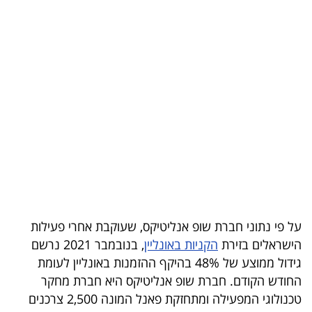
בריאות
תרבות
ופנאי
תיירות
TOP-
5
המילון
הכלכלי
על פי נתוני חברת שופ אנליטיקס, שעוקבת אחרי פעילות
הישראלים בזירת
הקניות באונליין
, בנובמבר 2021 נרשם
פודקאסט
גידול ממוצע של 48% בהיקף ההזמנות באונליין לעומת
החודש הקודם. חברת שופ אנליטיקס היא חברת מחקר
40
טכנולוגי המפעילה ומתחזקת פאנל המונה 2,500 צרכנים
UNDER