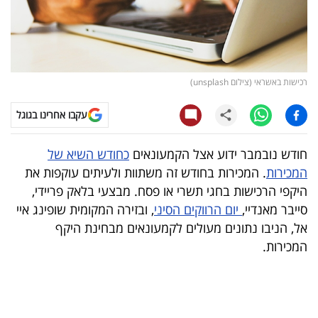
קריפטו
ויראלי
רכישות באשראי (צילום unsplash)
טלוויזיה
עקבו אחרינו בגוגל
עסקי
ספורט
חודש נובמבר ידוע אצל הקמעונאים
כחודש השיא של
המכירות
. המכירות בחודש זה משתוות ולעיתים עוקפות את
קריירה
היקפי הרכישות בחגי תשרי או פסח. מבצעי בלאק פריידי,
ולימודים
סייבר מאנדיי,
יום הרווקים הסיני
, ובזירה המקומית שופינג איי
אל, הניבו נתונים מעולים לקמעונאים מבחינת היקף
מינויים
המכירות.
רייטינג
רכב