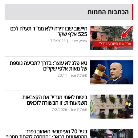
הכתבות החמות
היישוב שבו דירה ללא ממ"ד תעלה לכם
525 אלף שקל
איציק יצחקי
|
7/8/2026
עסקאות השבוע בנדל"ן
גיא פלג לא עוצר: בדרך לתביעה נוספת
של מאות אלפי שקלים
מערכת ice
|
20:11
ביטוח לאומי מגדיל את הקצבאות
משמעותית: זו הבשורה לזכאים
מערכת ice
|
7/8/2026
בגיל 70 העיתונאי האהוב נפרד
מהמאזינים בכאב: "המחלה לוקחת ממני"