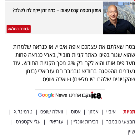
אמזון חטפה קנס עצום – כמה זמן ייקח לה לשלם?
לכתבה המלאה
בטח שאלתם את עצמכם איפה איביי? אז כנראה שלמרות
שהוא שגור בפינו כאתר קניות מוביל, בארץ כנראה פחות
מעדיפים אותו והוא לקח רק 2% מסך הקניות החודש. עוד
נעדרים מהפסגה בחודש נובמבר הם עזריאלי (בזמן
שהקניונים שלהם היו מלאים) ו-וואלה שופס.
עקבו אחרינו
תגיות
איביי
|
אמזון
|
אסוס
|
וואלה שופס
|
טרמינל X
|
מבצעי נובמבר
|
מכירות אונליין
|
עזריאלי
|
עלי אקספרס
|
שיין