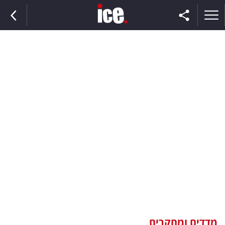
ראשי
הנבחרת
השוק
תקשורת
ומדיה
כסף
וצרכנות
מדדים ומחקרים