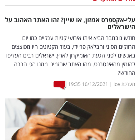
נדל"ן
עלי-אקספרס אמזון, או שיין? זהו האתר האהוב על
דיגיטל
הישראלים
וטק
חודש נובמבר הביא איתו אירועי קניות ענקיים כמו יום
הרווקים הסיני והבלאק פריידי, בעוד הקניונים היו מפוצצים
שיווק
באנשים לפני הגעת האומיקרון לארץ, ישראלים רבים העדיפו
ופרסום
להזמין מהאינטרנט. מהו האתר שהזמינו ממנו הכי הרבה
החודש?
משפט
מערכת ice
|
16/12/2021
19:35
מדדים
ומחקרים
דעות
רכילות
עסקית