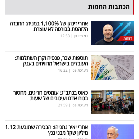
הכתבות החמות
אחרי זינוק של 1,100
%
במניה: החברה
הלוהטת בבורסה לא עוצרת
רוי שיינמן
|
12:53
דוחות
תוספות שכר, פנסיה וקרן השתלמות:
העובדים בישראל מרוויחים בענק
מערכת ice
|
16:22
כאוס בנתב"ג: עומסים חריגים, מחסור
בכוח אדם ועיכובים של שעות
מערכת ice
|
21:59
אחרי יאיר נתניהו: הבכירה שתובעת 1.12
מיליון שקל מבני גנץ