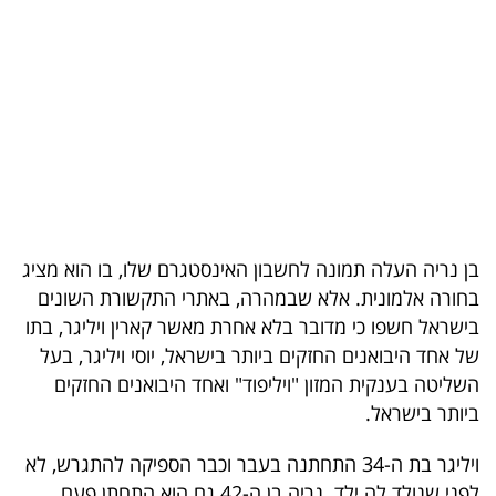
בריאות
תרבות
ופנאי
תיירות
TOP-
5
בן נריה העלה תמונה לחשבון האינסטגרם שלו, בו הוא מציג
בחורה אלמונית. אלא שבמהרה, באתרי התקשורת השונים
המילון
בישראל חשפו כי מדובר בלא אחרת מאשר קארין ויליגר, בתו
הכלכלי
של אחד היבואנים החזקים ביותר בישראל, יוסי ויליגר, בעל
השליטה בענקית המזון "ויליפוד" ואחד היבואנים החזקים
פודקאסט
ביותר בישראל.
40
ויליגר בת ה-34 התחתנה בעבר וכבר הספיקה להתגרש, לא
UNDER
לפני שנולד לה ילד. נריה בן ה-42 גם הוא התחתן פעם