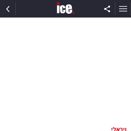
ראשי
הנבחרת
השוק
תקשורת
ומדיה
כסף
וצרכנות
ויראלי