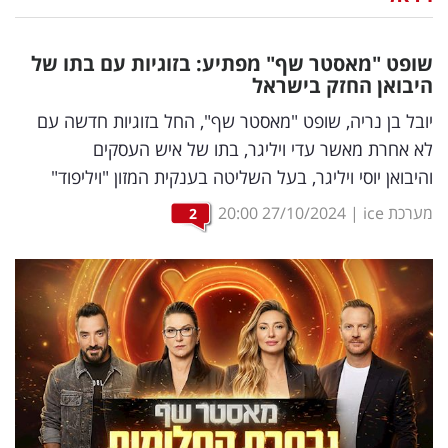
נדל"ן
שופט "מאסטר שף" מפתיע: בזוגיות עם בתו של
דיגיטל
היבואן החזק בישראל
וטק
יובל בן נריה, שופט "מאסטר שף", החל בזוגיות חדשה עם
לא אחרת מאשר עדי ויליגר, בתו של איש העסקים
שיווק
והיבואן יוסי ויליגר, בעל השליטה בענקית המזון "ויליפוד"
ופרסום
מערכת ice
|
27/10/2024
20:00
2
משפט
מדדים
ומחקרים
דעות
רכילות
עסקית