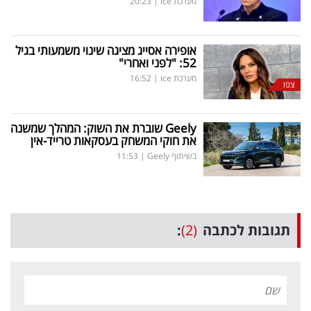
מערכת ice
|
20:23
אופירה אסייג מציגה שינוי משמעותי בגיל
52: "לפני ואחרי"
מערכת ice
|
16:52
צפו
Geely
שוברת את השוק: המהלך שמשנה
את חוקי המשחק בעסקאות טרייד-אין
בשיתוף Geely
|
11:53
תגובות לכתבה
(2)
: