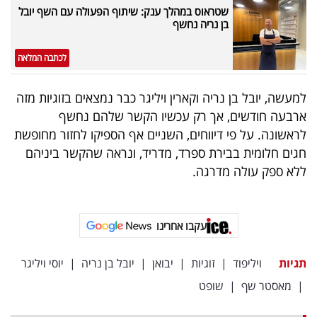
פרסמו
שטראוס במהלך ענק: שיתוף הפעולה עם השף יובל
בן נריה נחשף
באייס
לכתבה המלאה
עקבו
אחרינו:
למעשה, יובל בן נריה וקארין ויליגר כבר נמצאים בזוגיות מזה
ארבעה חודשים, אך רק עכשיו הקשר שלהם נחשף
לראשונה. על פי דיווחים, השניים אף הספיקו לחזור מחופשת
חגים חלומית בבירת ספרד, מדריד, ונראה שהקשר ביניהם
ללא ספק עולה מדרגה.
עקבו אחרינו
תגיות
ויליפוד
|
זוגיות
|
יבואן
|
יובל בן נריה
|
יוסי ויליגר
|
מאסטר שף
|
שופט