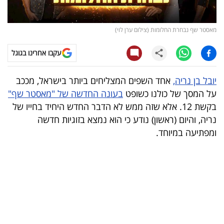
קריפטו
מאסטר שף נבחרת החלומות (צילום ערן לוי)
ויראלי
עקבו אחרינו בגוגל
טלוויזיה
יובל בן נריה,
אחד השפים המצליחים ביותר בישראל, מככב
עסקי
על המסך של כולנו כשופט
בעונה החדשה של "מאסטר שף"
ספורט
בקשת 12. אלא שזה ממש לא הדבר החדש היחיד בחייו של
נריה, והיום (ראשון) נודע כי הוא נמצא בזוגיות חדשה
קריירה
ומפתיעה במיוחד.
ולימודים
מינויים
רייטינג
רכב