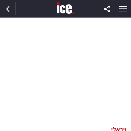
ראשי
הנבחרת
השוק
תקשורת
ומדיה
כסף
וצרכנות
ויראלי