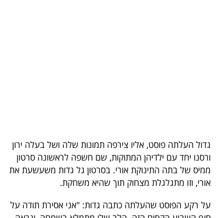
בריאות
תרבות
ופנאי
תיירות
TOP-
5
המילון
גדול העלתה פוסט, אליו צירפה תמונות שלה ושל בעלה ירון
הכלכלי
ורסנו יחד עם ילדיהן המתוקות, שם חשפה לראשונה סרטון
ממיס של בתה התינוקת אורי. בסרטון גל גדות משעשעת את
פודקאסט
אורי, וזו מתגלגלת מצחוק תוך שהיא משחקת.
40
על רקע הפוסט שהעלתה כתבה גדות: "אני אסירת תודה על
UNDER
סוף השבוע הקסום הזה. הלב שלי מתמלא בשמחה, ונראה