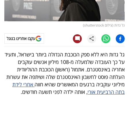
קריפטו
ויראלי
גל גדות (צילום shutterstock)
טלוויזיה
עקבו אחרינו בגוגל
עסקי
גל גדות היא ללא ספק הכוכבת הגדולה ביותר בישראל, ותעיד
ספורט
על כך העובדה שלמעלה מ-108 מיליון אנשים עוקבים
אחריה באינסטגרם. אתמול (ראשון) הכוכבת ההוליוודית
קריירה
העלתה פוסט לחשבון האינסטגרם שלה ושיתפה את עשרות
ולימודים
מיליוני עוקביה ברגעים המאושרים שהיא חווה
אחרי לידת
בתה הרביעית אורי
, אותה ילדה לפני תשעה חודשים.
מינויים
רייטינג
רכב