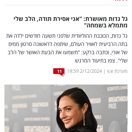
נדל"ן
גל גדות מאושרת: "אני אסירת תודה, הלב שלי
דיגיטל
מתמלא בשמחה"
וטק
גל גדות, הכוכבת ההוליוודית שלפני תשעה חודשים ילדה את
בתה הרביעית לאוויר העולם, שיתפה לראשונה סרטון ממיס
שיווק
של אורי, וכתבה ברקע: "תשמעו את הבעת האושר של הלב
ופרסום
שלי". צפו בתיעוד המרגש
משפט
מערכת ice
|
2/12/2024
18:59
11
מדדים
ומחקרים
דעות
רכילות
עסקית