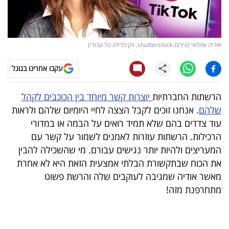
קריפטו
ויראלי
אודיה אזולאי (צילום shutterstock, ויקיפדיה/ טל עבודי)
טלוויזיה
עקבו אחרינו בגוגל
עסקי
הרשתות החברתיות
יוצרות קשר מיוחד בין הכוכבים לקהל
ספורט
שלהם
. אנחנו זוכים לקבל הצצה לחיי היומיום שלהם ולראות
עוד צדדים בהם שלא תמיד רואים על הבמה או במדורי
קריירה
הרכילות. הרשתות עוזרות לאמנים לשמור על קשר עם
ולימודים
המעריצים ולהיות יותר נגישים עבורם. מי שהשכילה להבין
את הכוח שבתקשורת הבלתי אמצעית הזאת היא לא אחרת
מינויים
מאשר אודיה שמגיבה לעוקבים שלה והרשת פשוט
מתחרפנת מזה!
רייטינג
רכב