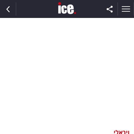
ראשי
הנבחרת
השוק
תקשורת
ומדיה
כסף
וצרכנות
ויראלי