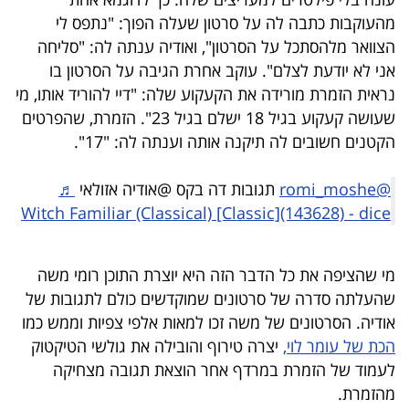
פרסמו
מהעוקבות כתבה לה על סרטון שעלה הפוך: "נתפס לי
באייס
הצוואר מלהסתכל על הסרטון", ואודיה ענתה לה: "סליחה
אני לא יודעת לצלם". עוקב אחרת הגיבה על הסרטון בו
עקבו
נראית הזמרת מורידה את הקעקוע שלה: "דיי להוריד אותו, מי
אחרינו:
שעושה קעקוע בגיל 18 ישלם בגיל 23". הזמרת, שהפרטים
הקטנים חשובים לה תיקנה אותה וענתה לה: "17".
@romi_moshe
תגובות דה בקס @אודיה אזולאי
♬
Witch Familiar (Classical) [Classic](143628) - dice
מי שהציפה את כל הדבר הזה היא יוצרת התוכן רומי משה
שהעלתה סדרה של סרטונים שמוקדשים כולם לתגובות של
אודיה. הסרטונים של משה זכו למאות אלפי צפיות וממש כמו
הכת של עומר לוי,
יצרה טירוף והובילה את גולשי הטיקטוק
לעמוד של הזמרת במרדף אחר הוצאת תגובה מצחיקה
מהזמרת.