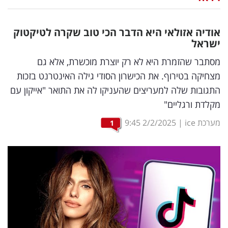
נדל"ן
אודיה אזולאי היא הדבר הכי טוב שקרה לטיקטוק
דיגיטל
ישראל
וטק
מסתבר שהזמרת היא לא רק יוצרת מוכשרת, אלא גם
מצחיקה בטירוף. את הכישרון הסודי גילה האינטרנט בזכות
שיווק
התגובות שלה למעריצים שהעניקו לה את התואר "אייקון עם
ופרסום
מקלדת ורגליים"
משפט
מערכת ice
|
2/2/2025
9:45
1
מדדים
ומחקרים
דעות
רכילות
עסקית