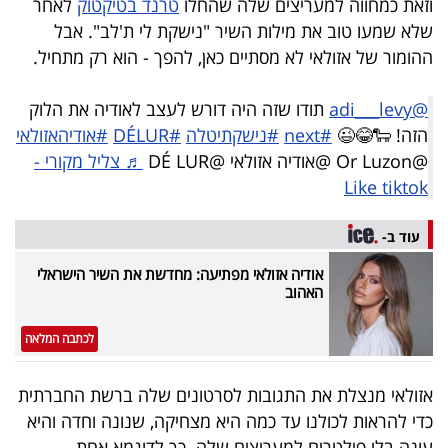
וזאת כמחווה למעריצים שלה שהחלו
טרנד בטיקטוק
לאחר
40
שלא שמעו טוב את מילות השיר "נישקת לי ת'לב". אבל
ההומור של אזולאי לא מסתיים כאן, להפך - הוא רק מתחיל.
שיתופי
@adi___levy
תודו שזה היה דורש לעצב לאודיה את הלוק
פעולה
הזה! 🐑😂😉
#next
#נישקתיטלה
#DÉLUR
#אודיהאזולאי
@Or Luzon @אודיה אזולאי @DÉ LUR
♬ צליל מקורי -
Like tiktok
דרושים
עוד ב-
ניוזלטרים
אודיה אזולאי מפתיעה: מחדשת את השיר הישראלי
האהוב
לכתבה המלאה
מייל
אדום
אזולאי מנצלת את התגובות לסרטונים שלה ברשת החברתית
כדי להראות לכולנו עד כמה היא מצחיקה, שנונה וחדה והיא
עונה בלי פילטרים למעריצים שלה. כך לדוגמא אחת