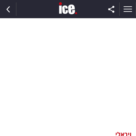
ראשי
הנבחרת
השוק
תקשורת
ומדיה
כסף
וצרכנות
ויראלי