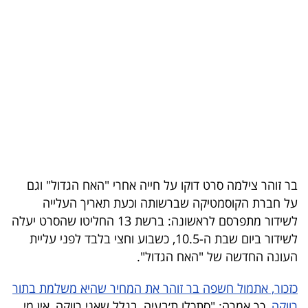
בריאות
תרבות
ופנאי
תיירות
TOP-
5
בר זוהר צילמה סרט דוקו על חייה אחרי "האח הגדול" וגם
המילון
על חברת הקוסמטיקה שברשותה וכעת תאריך העלייה
הכלכלי
לשידור מתפרסם לראשונה: ברשת 13 החליטו שהסרט יעלה
לשידור ביום שבת ה-10.5, כשבוע וחצי בלבד לפני עליית
פודקאסט
העונה החדשה של "האח הגדול".
40
כזכור, אתמול חשפה בר זוהר את המחיר שהיא משלמת בתור
UNDER
רווקה
, כך אמרה: "סתכלו ת׳בעיה, בגלל שאני רווקה, אין מי