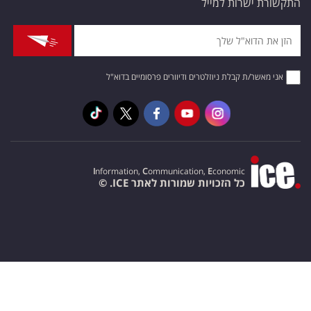
התקשורת ישרות למייל
אני מאשר/ת קבלת ניוזלטרים ודיוורים פרסומיים בדוא"ל
I
nformation,
C
ommunication,
E
conomic
כל הזכויות שמורות לאתר ICE. ©