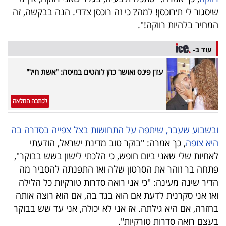
40
שיסגור לי ת׳רוכסן! למה? כי זה רוכסן צדדי. הנה בבקשה, זה
המחיר בלהיות רווקה!".
שיתופי
עוד ב-
פעולה
עדן פינס ואושר כהן לוהטים במיטה: "אשת חיל"
לכתבה המלאה
דרושים
ובשבוע שעבר, שיתפה על התחושות בצל צפייה בסדרה בה
ניוזלטרים
היא צופה
, כך אמרה: "בוקר טוב מדינת ישראל, הודעתי
לאחיות שלי שאני ביום חופש, כי הלכתי לישון בשש בבוקר",
פתחה בר זוהר את הסרטון שלה ואז התפנתה להסביר מה
מייל
הדיר שינה מעינה: "כי אני רואה סדרות טורקיות כל הלילה
אדום
ואז אני סקרנית לדעת אם הוא בגד בה, אם הוא רוצה אותה
בחזרה, אם היא גילתה. אז אני לא יכולה, אני עד שש בבוקר
בעצם רואה סדרות טורקיות".