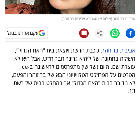
קריפטו
אביבית בר זוהר (צילום אינסטגרם/ אביבית בר זוהר)
ויראלי
עקבו אחרינו בגוגל
טלוויזיה
אביבית בר זוהר
, כוכבת הרשת ויוצאת בית "האח הגדול",
עסקי
השיקה בחתונה של ליהיא גרינר חבר חדש, אבל היא לא
ספורט
עוצרת שם. היום (שלישי) מתפרסמים לראשונה ב-ice
הפרטים על הפרויקט הטלוויזיוני הבא של בר זוהר והפעם,
קריירה
לא מדובר בבית "האח הגדול" אך בהחלט בבית של רשת
ולימודים
13.
מינויים
רייטינג
רכב