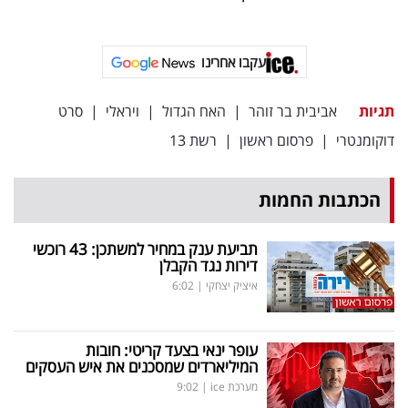
פרסמו
באייס
עקבו אחרינו
עקבו
אחרינו:
תגיות
אביבית בר זוהר
|
האח הגדול
|
ויראלי
|
סרט
דוקומנטרי
|
פרסום ראשון
|
רשת 13
הכתבות החמות
תביעת ענק במחיר למשתכן: 43 רוכשי
דירות נגד הקבלן
איציק יצחקי
|
6:02
עופר ינאי בצעד קריטי: חובות
המיליארדים שמסכנים את איש העסקים
מערכת ice
|
9:02