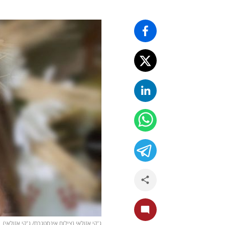
ג'קי אזולאי (צילום אינסטגרם/ ג'קי אזולאי)