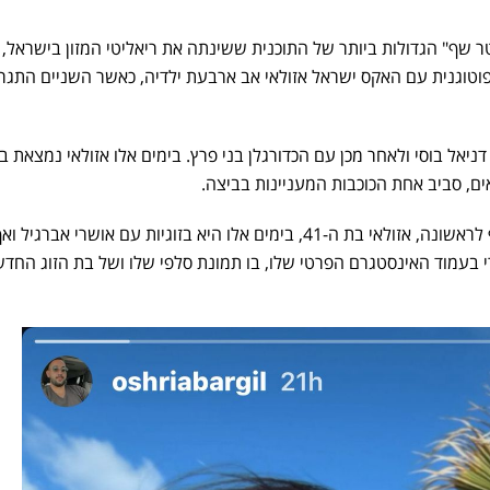
טר שף" הגדולות ביותר של התוכנית ששינתה את ריאליטי המזון בישראל,
וטוגנית עם האקס ישראל אזולאי אב ארבעת ילדיה, כאשר השניים התגר
דניאל בוסי ולאחר מכן עם הכדורגלן בני פרץ. בימים אלו אזולאי נמצאת בז
ם, סביב אחת הכוכבות המעניינות בביצה.
על פי מקורות ל-ice וכפי שנחשף לראשונה, אזולאי בת ה-41, בימים אלו היא בזוגיות עם אושרי אברגיל ו
י בעמוד האינסטגרם הפרטי שלו, בו תמונת סלפי שלו ושל בת הזוג החד