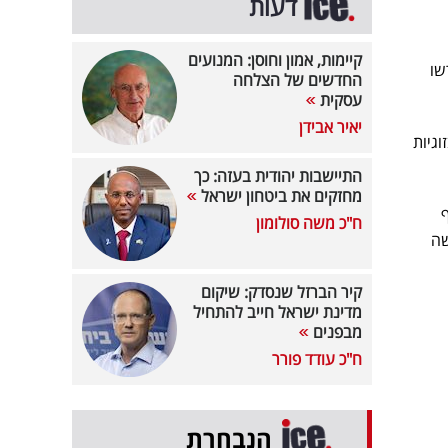
דעות
קיימות, אמון וחוסן: המנועים
שו
החדשים של הצלחה
עסקית
יאיר אבידן
וגיות
התיישבות יהודית בעזה: כך
מחזקים את ביטחון ישראל
אף
ח"כ משה סולומון
שה
קיר הברזל שנסדק: שיקום
מדינת ישראל חייב להתחיל
מבפנים
ח"כ עודד פורר
הנבחרת