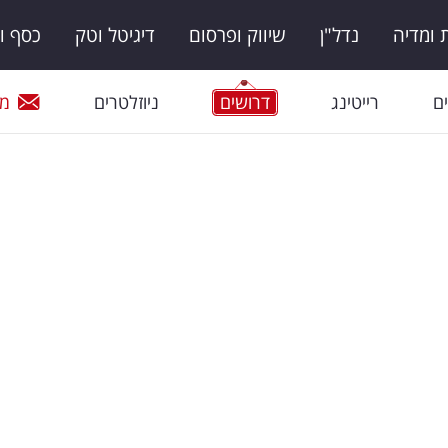
ומדיה
נדל"ן
שיווק ופרסום
דיגיטל וטק
כסף ו
ם
רייטינג
דרושים
ניוזלטרים
מי