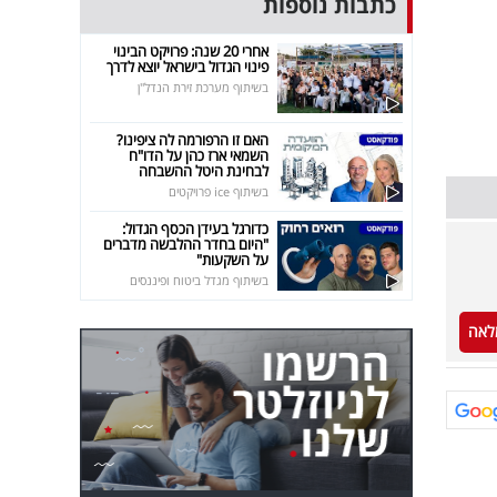
כתבות נוספות
אחרי 20 שנה: פרויקט הבינוי
פינוי הגדול בישראל יוצא לדרך
בשיתוף מערכת זירת הנדל"ן
האם זו הרפורמה לה ציפינו?
השמאי ארז כהן על הדו"ח
לבחינת היטל ההשבחה
בשיתוף ice פרויקטים
כדורגל בעידן הכסף הגדול:
"היום בחדר ההלבשה מדברים
על השקעות"
בשיתוף מגדל ביטוח ופיננסים
לאה