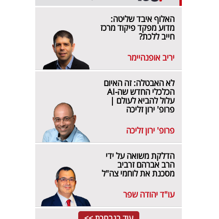
האלוף איבד שליטה:
מדוע מפקד פיקוד מרכז
חייב ללכת?
יריב אופנהיימר
לא האבטלה: זה האיום
הכלכלי החדש שה-AI
עלול להביא לעולם |
פרופ' ירון זליכה
פרופ' ירון זליכה
הדלקת משואה על ידי
הרב אברהם זרביב
מסכנת את לוחמי צה"ל
עו"ד יהודה שפר
עוד בנבחרת >>