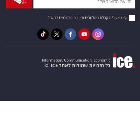
אני מאשר/ת קבלת ניוזלטרים ודיוורים פרסומיים בדוא"ל
I
nformation,
C
ommunication,
E
conomic
כל הזכויות שמורות לאתר ICE. ©