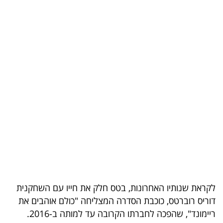
בריאות
תרבות
ופנאי
תיירות
TOP-
5
המילון
הכלכלי
פודקאסט
לקראת שנותיו האחרונות, בטס חלק את חייו עם השחקנית
דוריס רוברטס, כוכבת הסדרה המצליחה "כולם אוהבים את
40
ריימונד", שהפכה לחברתו הקרובה עד למותה ב-2016.
UNDER