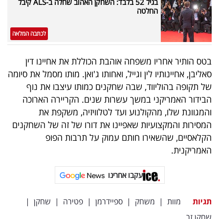
בגיל 52 בלבד: השחקן האהוב שחלה ב-ALS קיבל
פרסמו
החלטה
באייס
לכתבה המלאה
עקבו
אחרינו:
בטס הותיר אחריו משפחה אוהבת הכוללת את אחיינו דין
סאליבן, אחיינותיו לין וגייל, ואחותו ג'ואן. מותו מסמל את סיומה
של תקופה בהוליווד, שבה שחקנים כמותו עיצבו את נוף
הבידור האמריקני במשך עשרות שנים. הקריירה הארוכה
והמגוונת שלו, מהקולנוע ועד לטלוויזיה, משקפת את
המסירות והמקצועיות שאפיינו את דורו של זה של השחקנים
הקלאסיים, שהשאירו חותם עמוק על תרבות הפופ
האמריקנית.
עקבו אחרינו
תגיות
מוות
|
משחק
|
ספיידרמן
|
פטירה
|
שחקן
|
שחקן זר