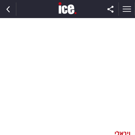
ראשי
הנבחרת
השוק
תקשורת
ומדיה
כסף
וצרכנות
ויראלי