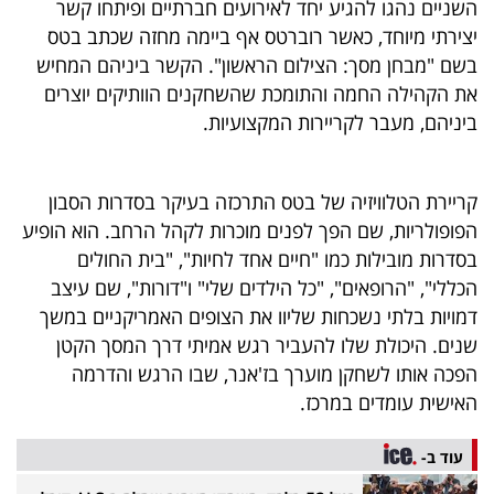
השניים נהגו להגיע יחד לאירועים חברתיים ופיתחו קשר
40
יצירתי מיוחד, כאשר רוברטס אף ביימה מחזה שכתב בטס
בשם "מבחן מסך: הצילום הראשון". הקשר ביניהם המחיש
את הקהילה החמה והתומכת שהשחקנים הוותיקים יוצרים
שיתופי
ביניהם, מעבר לקריירות המקצועיות.
פעולה
קריירת הטלוויזיה של בטס התרכזה בעיקר בסדרות הסבון
הפופולריות, שם הפך לפנים מוכרות לקהל הרחב. הוא הופיע
דרושים
בסדרות מובילות כמו "חיים אחד לחיות", "בית החולים
הכללי", "הרופאים", "כל הילדים שלי" ו"דורות", שם עיצב
ניוזלטרים
דמויות בלתי נשכחות שליוו את הצופים האמריקניים במשך
שנים. היכולת שלו להעביר רגש אמיתי דרך המסך הקטן
הפכה אותו לשחקן מוערך בז'אנר, שבו הרגש והדרמה
מייל
האישית עומדים במרכז.
אדום
עוד ב-