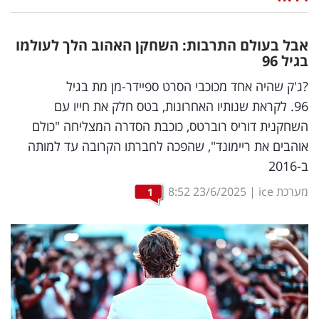
נדל"ן
אבל בעולם התרבות: השחקן האהוב הלך לעולמו
דיגיטל
בגיל 96
וטק
?ג'ק שהיה אחד מכוכבי הסרט ספיידר-מן מת בגיל
96. לקראת שנותיו האחרונות, בטס חלק את חייו עם
שיווק
השחקנית דוריס רוברטס, כוכבת הסדרה המצליחה "כולם
ופרסום
אוהבים את ריימונד", שהפכה לחברתו הקרובה עד למותה
ב-2016
משפט
מערכת ice
|
23/6/2025
8:52
1
מדדים
ומחקרים
דעות
רכילות
עסקית