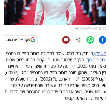
קריפטו
ויראלי
כוכב קולנוע-אילוסטרציה AI
טלוויזיה
עקבו אחרינו בגוגל
עסקי
ספורט
השחקן
הוותיק ג'ק בטס, שזכה לתהילה בזכות תפקידו בסרט
"
ספיידר-מן
", הלך לעולמו בשנתו השקטה בביתו בלוס אוסוס
קריירה
ב-19 ביוני 2025. הידיעה על פטירתו אושרה על ידי אחיינו
ולימודים
דין סאליבן, שחקן מוכר בזכות תפקידיו בסרטים "רוג" (2007),
"קנדי" (2006) ו"גדר הארנבים" (2002). בגיל המופלג של
מינויים
96, בטס הותיר אחריו קריירה עשירה שהתפרשה על פני
עשרות שנים, כשהוא זוכר בעיקר כפניו המוכרות של הדרמות
רייטינג
הטלוויזיוניות האמריקניות.
רכב