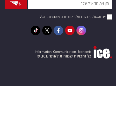
אני מאשר/ת קבלת ניוזלטרים ודיוורים פרסומיים בדוא"ל
I
nformation,
C
ommunication,
E
conomic
כל הזכויות שמורות לאתר ICE. ©