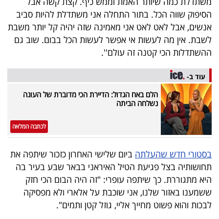
משתדלת כמה שיותר האמת וממש כיף. קצת קשה אבל
הסיפוק שווה הכל. בתור התחלה אני משתדלת להיות סביב
אנשים, אבל לאט לאט אני מאמינה שזה יהיה קל יותר משבת
לשבת. אין מה לעשות אי אפשר לעשות הכל בבום. שוב גם
ההשתדלות הכי קטנה זה עולם''.
עוד ב-
הלם באח הגדול: הדיירת הכי מדוברת של העונה
נשלחה הביתה
לכתבה המלאה
בסטורי חדש שהעלתה
ביום שלישי האחרון כזכור שיתפה את
תחושותיה בצל פגיעת הטיל האיראני בבאר שבע בעיר בה
היא מתגוררת. כך שיתפה עופרי: "זה היה הבום הכי חזק
ששמענו באזור שלנו, אני שוכבת על אלארי ולא מפסיקה
לבכות והוא פשוט מחייך אליי, גוזל קטן ותמים".