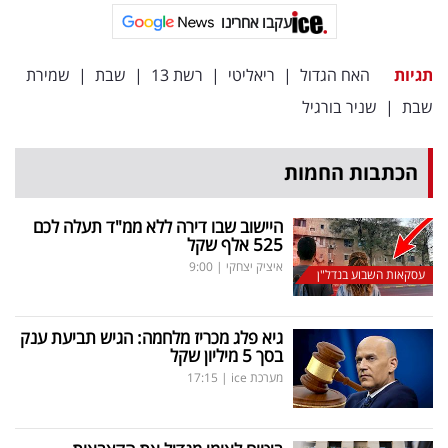
עקבו אחרינו
תגיות
האח הגדול
|
ריאליטי
|
רשת 13
|
שבת
|
שמירת
שבת
|
שניר בורגיל
הכתבות החמות
היישוב שבו דירה ללא ממ"ד תעלה לכם
525 אלף שקל
איציק יצחקי
|
9:00
עסקאות השבוע בנדל"ן
גיא פלג מכריז מלחמה: הגיש תביעת ענק
בסך 5 מיליון שקל
מערכת ice
|
17:15