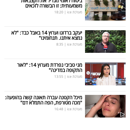
ביטוח לאומי מגדיל את הקצבאות
משמעותית: זו הבשורה לזכאים
מערכת ice
|
18:20
יעקב ברדוגו וערוץ 14 באבל כבד: "לא
נמצא איתנו. תנחומינו"
מערכת ice
|
8:35
מגי טביבי נפרדת מערוץ 14: "לאור
התקופה במדינה"
מערכת ice
|
13:55
מיכל הקטנה עברה תאונה קשה בהופעה:
"מכה מטורפת, הפה התמלא דם"
מערכת ice
|
16:48