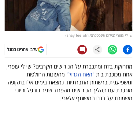
קריפטו
ויראלי
שי לי עופרי (צילום אינסטגרם/ shay_lee_ofri)
טלוויזיה
עקבו אחרינו בגוגל
עסקי
ספורט
מתחזקת בדת ומתגברת על הגירושים הקרבים? שי לי עופרי,
אחת מכוכבת בית
"האח הגדול"
מהעונות החולפות
קריירה
ומשפיענית ברשתות החברתיות, נמצאת בימים אלו בתקופה
ולימודים
מורכבת עם תהליך הגירושים מהפרוד שניר בורגיל ודיוני
משמורת על בנם המשותף אלארי.
מינויים
רייטינג
רכב