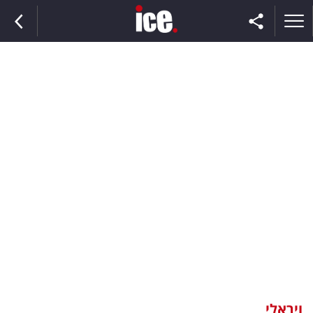
ראשי
הנבחרת
השוק
תקשורת
ומדיה
כסף
וצרכנות
ויראלי