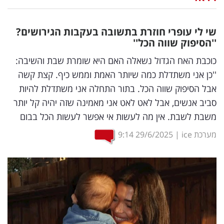
נדל"ן
שי לי עופרי חוזרת בתשובה בעקבות הגירושים?
דיגיטל
''הסיפוק שווה הכל''
וטק
כוכבת האח הגדול נשאלה האם היא שומרת שבת והשיבה:
''כן אני משתדלת כמה שיותר האמת וממש כיף. קצת קשה
שיווק
אבל הסיפוק שווה הכל. בתור התחלה אני משתדלת להיות
ופרסום
סביב אנשים, אבל לאט לאט אני מאמינה שזה יהיה קל יותר
משבת לשבת. אין מה לעשות אי אפשר לעשות הכל בבום
משפט
מערכת ice
|
29/6/2025
9:14
מדדים
ומחקרים
דעות
רכילות
עסקית