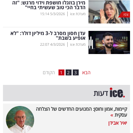
מירן בוזגלו חושפת וידוי מרגש: "זה
הדבר הכי טוב שעשיתי בחיי"
בריאות
|
מערכת ice
5/3/2026
15:14
צפו
תרבות
ופנאי
עדן חסון מסרב ל-3 מיליון דולר: "לא
אופיע בשבת"
|
מערכת ice
4/3/2026
22:07
תיירות
TOP-
5
הבא
הקודם
1
2
3
המילון
דעות
הכלכלי
פודקאסט
קיימות, אמון וחוסן: המנועים החדשים של הצלחה
עסקית
40
יאיר אבידן
UNDER