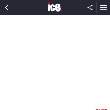
ראשי
הנבחרת
השוק
תקשורת
ומדיה
כסף
וצרכנות