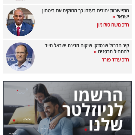
40
התיישבות יהודית בעזה: כך מחזקים את ביטחון
ישראל
ח"כ משה סולומון
שיתופי
פעולה
קיר הברזל שנסדק: שיקום מדינת ישראל חייב
להתחיל מבפנים
ח"כ עודד פורר
דרושים
ניוזלטרים
מייל
אדום