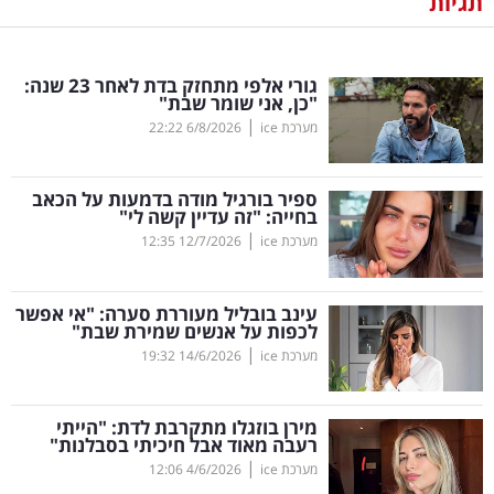
תגיות
נדל"ן
גורי אלפי מתחזק בדת לאחר 23 שנה:
דיגיטל
"כן, אני שומר שבת"
וטק
|
מערכת ice
6/8/2026
22:22
שיווק
ספיר בורגיל מודה בדמעות על הכאב
ופרסום
בחייה: "זה עדיין קשה לי"
|
מערכת ice
12/7/2026
12:35
משפט
עינב בובליל מעוררת סערה: "אי אפשר
מדדים
לכפות על אנשים שמירת שבת"
ומחקרים
|
מערכת ice
14/6/2026
19:32
דעות
מירן בוזגלו מתקרבת לדת: "הייתי
רעבה מאוד אבל חיכיתי בסבלנות"
רכילות
|
מערכת ice
4/6/2026
12:06
עסקית