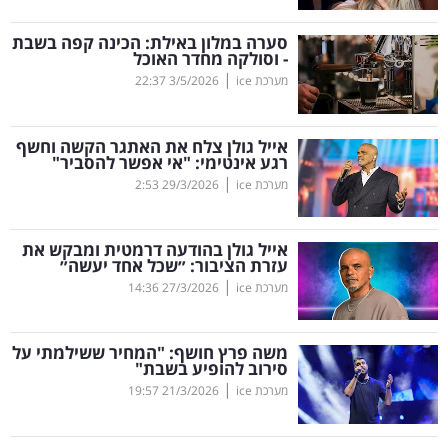
קריפטו
סערה במלון באילת: הכינה קפה בשבת
- וסולקה מחדר האוכל
|
מערכת ice
3/5/2026
22:37
ויראלי
טלוויזיה
אייל גולן צלח את האתגר הקשה וחשף
רגע אינטימי: "אי אפשר להסביר"
עסקי
|
מערכת ice
29/3/2026
2:53
ספורט
אייל גולן בהודעה דרמטית ומבקש את
קריירה
עזרת הציבור: ״שכל אחד יעשה״
|
ולימודים
מערכת ice
27/3/2026
14:36
מינויים
משה פרץ חושף: "המחיר ששילמתי על
סירוב להופיע בשבת"
רייטינג
|
מערכת ice
21/3/2026
19:57
רכב