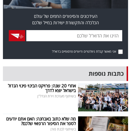
פרסמו
באייס
העידכונים והסיפורים החמים של עולם
הכלכלה והתקשורת ישירות במייל שלכם
עקבו
אחרינו:
אני מאשר קבלת ניוזלטרים ודיוורים פרסומיים בדוא"ל
כתבות נוספות
אחרי 20 שנה: פרויקט הבינוי פינוי הגדול
בישראל יוצא לדרך
בשיתוף מערכת זירת הנדל"ן
מה שלא כתוב באבחנה: האם אתם יודעים
לספר את הסיפור הרפואי שלכם?
בשיתוף לבנת פורן