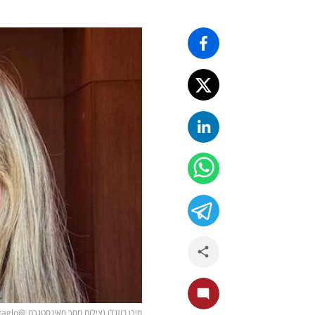
מירן בוזגלו (צילום מסך מאינסטגרם @miranbuzaglo)