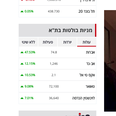
תל בונד 20
0.05%
438.730
מניות בולטות בת"א
עולות
יורדות
פעילות
ללא שינוי
אברות
47.53%
74.8
אב-גד
12.15%
1,246
אקס טי אל
10.53%
2.1
טאואר
9.08%
72,100
לוינשטין הנדסה
7.01%
36,640