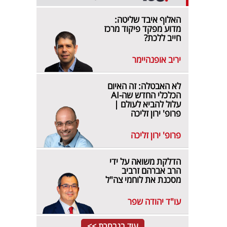
האלוף איבד שליטה:
מדוע מפקד פיקוד מרכז
חייב ללכת?
יריב אופנהיימר
לא האבטלה: זה האיום
הכלכלי החדש שה-AI
עלול להביא לעולם |
פרופ' ירון זליכה
פרופ' ירון זליכה
הדלקת משואה על ידי
הרב אברהם זרביב
מסכנת את לוחמי צה"ל
עו"ד יהודה שפר
עוד בנבחרת >>