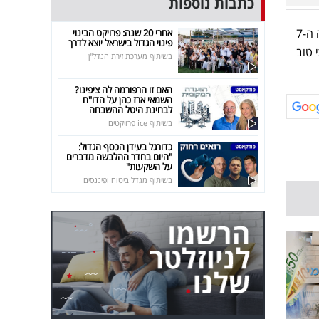
כתבות נוספות
כזכור, בחודשים האחרונים היא שיתפה לא פעם על תהליך החזרה שלה בתשובה. "התפנית השנייה הייתה ה-7
אחרי 20 שנה: פרויקט הבינוי
פינוי הגדול בישראל יוצא לדרך
 טוב
בשיתוף מערכת זירת הנדל"ן
האם זו הרפורמה לה ציפינו?
השמאי ארז כהן על הדו"ח
לבחינת היטל ההשבחה
בשיתוף ice פרויקטים
כדורגל בעידן הכסף הגדול:
"היום בחדר ההלבשה מדברים
על השקעות"
בשיתוף מגדל ביטוח ופיננסים