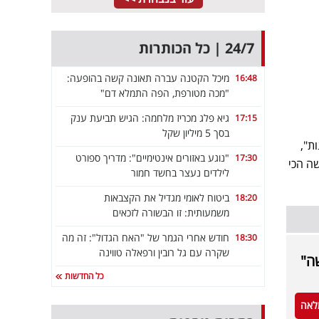
24/7 | כל הכותרות
מיכל הקטנה עברה תאונה קשה בהופעה:
16:48
"מכה מטורפת, הפה התמלא דם"
גיא פלג מכריז מלחמה: הגיש תביעת ענק
17:15
בסך 5 מיליון שקל
ת",
"נוגע באזורים אינטימיים": מדריך ספורט
17:30
ה הכי
לילדים נעצר בחשד חמור
ביטוח לאומי מגדיל את הקצבאות
18:20
משמעותית: זו הבשורה לזכאים
חודש אחרי הגמר של "האח הגדול": זה מה
18:30
שקרה עם גל רובין ורפאלה טווינה
שה"
כל החדשות
לאה