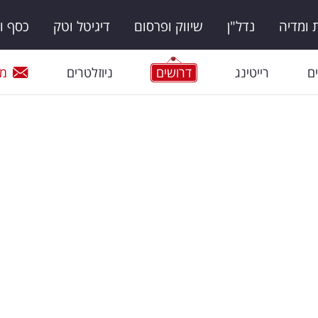
ומדיה
נדל"ן
שיווק ופרסום
דיגיטל וטק
כסף ו
ם
רייטינג
דרושים
ניוזלטרים
מי