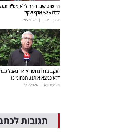
היישוב שבו דירה ללא ממ"ד תעל
לכם 525 אלף שקל
איציק יצחקי
|
7/8/2026
יעקב ברדוגו וערוץ 14 באבל כב
"לא נמצא איתנו. תנחומינו"
מערכת ice
|
7/8/2026
תגובות לכתב