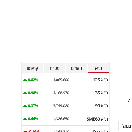
ת"א
העולם
מט"ח
קריפטו
ת"א 125
0.82%
4,065.600
ת"א 35
0.98%
4,168.970
הכוכבת הישראלית שיתפה לא פעם בתהליך ההתחזקות שלה. היא שיתפה כי התחילה לשמור שבת מאז אירועי 7
ת"א 90
0.37%
3,749.080
ת"א SME60
0.66%
1,326.650
בגוגל
ת"א נדל"ן
-0.16%
1,368.310