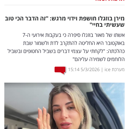
נדל"ן
מירן בוזגלו חושפת וידוי מרגש: "זה הדבר הכי טוב
דיגיטל
שעשיתי בחיי"
וטק
אשתו של מאור בוזגלו סיפרה כי בעקבות אירועי ה-7
באוקטובר היא החליטה להתקרב לדת ולשמור שבת
שיווק
כהלכתה: "לקחתי על עצמי דברים בשביל החטופים ובשביל
ופרסום
הלוחמים לשמירה עליהם"
משפט
מערכת ice
|
5/3/2026
15:14
מדדים
ומחקרים
דעות
רכילות
עסקית