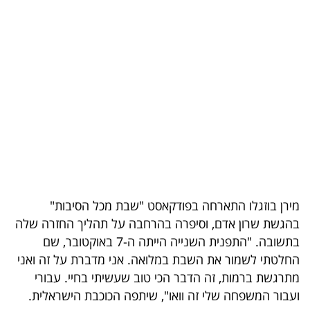
בריאות
תרבות
ופנאי
תיירות
TOP-
5
המילון
מירן בוזגלו התארחה בפודקאסט "שבת מכל הסיבות"
הכלכלי
בהגשת שרון אדם, וסיפרה בהרחבה על תהליך החזרה שלה
בתשובה. "התפנית השנייה הייתה ה-7 באוקטובר, שם
פודקאסט
החלטתי לשמור את השבת במלואה. אני מדברת על זה ואני
מתרגשת ברמות, זה הדבר הכי טוב שעשיתי בחיי. עבורי
40
ועבור המשפחה שלי זה וואו", שיתפה הכוכבת הישראלית.
UNDER