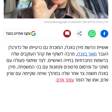
קריפטו
ויראלי
מירן בוזגלו (צילום מסך מאינסטגרם @miranbuzaglo)
טלוויזיה
עקבו אחרינו בגוגל
עסקי
אושיית הרשת מירן בוזגלו, המוכרת גם כרעייתו של כדורגלן
ספורט
העבר
מאור בוזגלו
, מרבה לשתף את קהל העוקבים שלה
ברשתות החברתיות בחייה האישיים. לצד שיתופי פעולה עם
קריירה
מותגי על ופרסום סרטונים ותמונות עם בני המשפחה, מירן
ולימודים
בוזגלו חשפה צד אחר שלה במהלך שיחה שקיימה עם שרון
אדם, אמו של הזמר
עומר אדם
.
מינויים
רייטינג
רכב