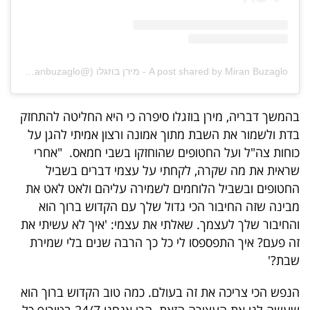
פרסמו
באייס
עקבו
A post shared by Miran Buzaglo - מירן בוזגלו (@miranbuzaglo)
אחרינו:
בהמשך דבריה, מירן בוזגלו סיפרה כי היא החליטה להתחזק
בדת ולשמור את השבת מתוך אמונה ורצון אמיתי להגן על
כוחות צה"ל ועל החטופים שהוחזקו בשבי חמאס. "אחרי
שראית את מה שקרה, לקחתי על עצמי דברים בשביל
החטופים ובשביל הלוחמים לשמירה עליהם ולאט לאט את
מבינה שזה החיבור הכי גדול שלך עם הקדוש ברוך הוא
והחיבור שלך לעצמך. שאלתי את עצמי: 'איך לא עשיתי את
זה פעם? איך התפספסו לי כל כך הרבה שנים בלי שמירת
שבת?'
הנפש הכי צריכה את זה בעולם. כמה טוב הקדוש ברוך הוא
שעשה לנו את העצירה הזאת. הרי אנחנו 24/7 בטירוף כל