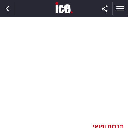
ראשי
הנבחרת
השוק
תקשורת
ומדיה
כסף
וצרכנות
תרבות ופנאי