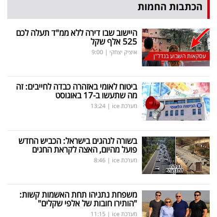
הכתבות החמות
היישוב שבו דירה ללא ממ"ד תעלה לכם
525 אלף שקל
איציק יצחקי
|
9:00
עסקאות השבוע בנדל"ן
ביטוח לאומי באזהרה כבדה לחייבים: זה
מה שתעשו ב-17 באוגוסט
מערכת ice
|
13:24
בשורה לנהגים בישראל: הכביש החדש
פועל מהיום, האצה לקראת החגים
מערכת ice
|
8:46
משפחת נתניהו תחת האשמות קשות:
"הותירו חובות של אלפי שקלים"
מערכת ice
|
11:15