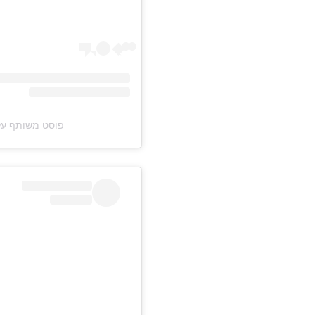
פוסט משותף על ידי ‏‎KimOr - קימאור‎‏ (@‏y‎