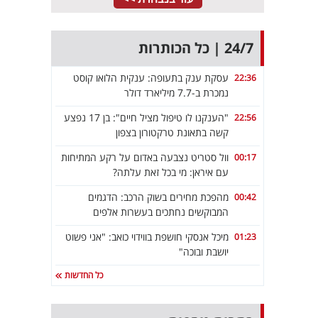
24/7 | כל הכותרות
עסקת ענק בתעופה: ענקית הלואו קוסט
22:36
נמכרת ב-7.7 מיליארד דולר
"הענקנו לו טיפול מציל חיים": בן 17 נפצע
22:56
קשה בתאונת טרקטורון בצפון
וול סטריט נצבעה באדום על רקע המתיחות
00:17
עם איראן: מי בכל זאת עלתה?
מהפכת מחירים בשוק הרכב: הדגמים
00:42
המבוקשים נחתכים בעשרות אלפים
מיכל אנסקי חושפת בווידוי כואב: "אני פשוט
01:23
יושבת ובוכה"
כל החדשות