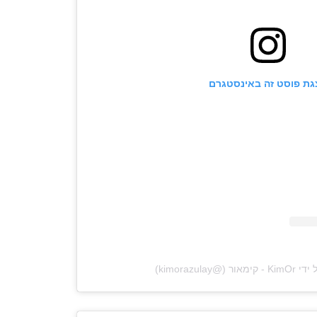
גת פוסט זה באינסטגרם
‎kimorazula‏)