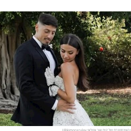
טגרם של קים אור אזולאי kimorazulay@)