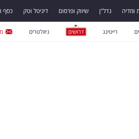
ומדיה
נדל"ן
שיווק ופרסום
דיגיטל וטק
כסף ו
ם
רייטינג
דרושים
ניוזלטרים
מי