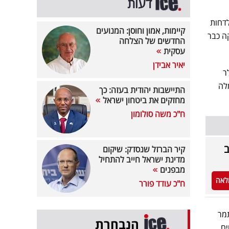
דעות
ה לדחות
קיימות, אמון וחוסן: המנועים
ה כבר
החדשים של הצלחה
עסקית
יאיר אבידן
ר
לה
התיישבות יהודית בעזה: כך
מחזקים את ביטחון ישראל
ח"כ משה סולומון
ב
קיר הברזל שנסדק: שיקום
מדינת ישראל חייב להתחיל
מבפנים
לאה
ח"כ עודד פורר
תמר
הנבחרת
ם.