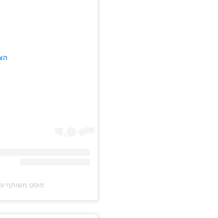
הצ
פוסט משותף על ידי ‏‎KimOr - קימאור‎‏ (@‏y‎