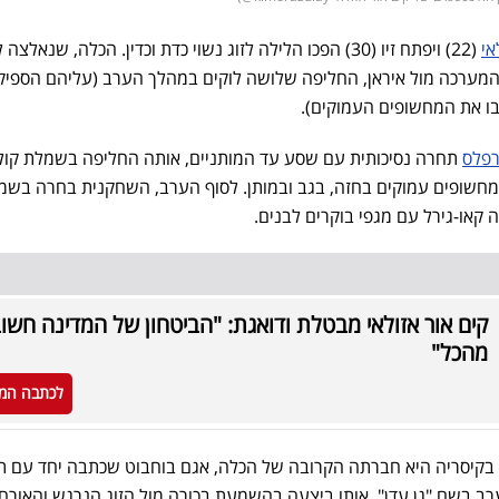
אי
(22) ויפתח זיו (30) הפכו הלילה לזוג נשוי כדת וכדין. הכלה, שנאלצ
מערכה מול איראן, החליפה שלושה לוקים במהלך הערב (עליהם הספיק
ו את המחשופים העמוקים).
רפלס
תחרה נסיכותית עם שסע עד המותניים, אותה החליפה בשמלת קול
מחשופים עמוקים בחזה, בגב ובמותן. לסוף הערב, השחקנית בחרה בשמ
 קאו-גירל עם מגפי בוקרים לבנים.
קים אור אזולאי מבטלת ודואגת: "הביטחון של המדינה חשו
מהכל"
לכתבה המ
ופה בקיסריה היא חברתה הקרובה של הכלה, אגם בוחבוט שכתבה יחד עם 
לערב בשם "גן עדן", אותו ביצעה בהשמעת בכורה מול הזוג הנרגש והאורחי