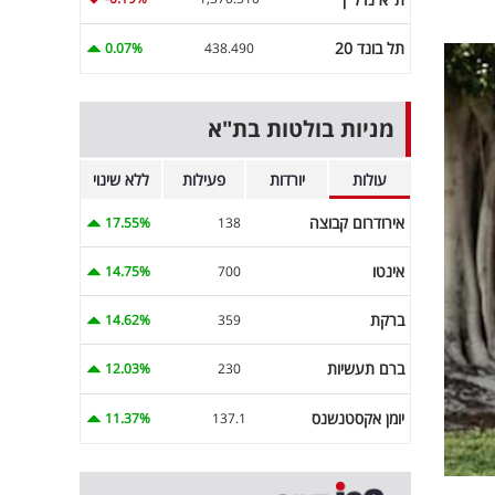
תל בונד 20
0.07%
438.490
מניות בולטות בת"א
עולות
יורדות
פעילות
ללא שינוי
אירודרום קבוצה
17.55%
138
אינטו
14.75%
700
ברקת
14.62%
359
ברם תעשיות
12.03%
230
יומן אקסטנשנס
11.37%
137.1