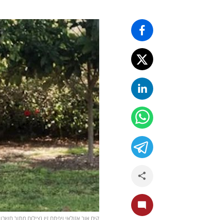
קים אור אזולאי ויפתח זיו (צילום מתוך חשבון האינס