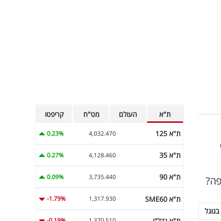
ת"א
העולם
מט"ח
קריפטו
ת"א 125
0.23%
4,032.470
ת"א 35
0.27%
4,128.460
ת"א 90
0.09%
3,735.440
פה?
ת"א SME60
-1.79%
1,317.930
בגוגל
ת"א נדל"ן
-0.19%
1,370.510