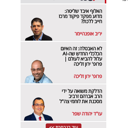
האלוף איבד שליטה:
מדוע מפקד פיקוד מרכז
חייב ללכת?
יריב אופנהיימר
לא האבטלה: זה האיום
הכלכלי החדש שה-AI
עלול להביא לעולם |
פרופ' ירון זליכה
פרופ' ירון זליכה
הדלקת משואה על ידי
הרב אברהם זרביב
מסכנת את לוחמי צה"ל
עו"ד יהודה שפר
עוד בנבחרת >>