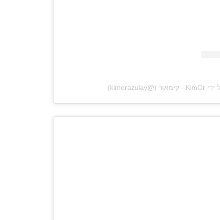
‎kimorazula‏)