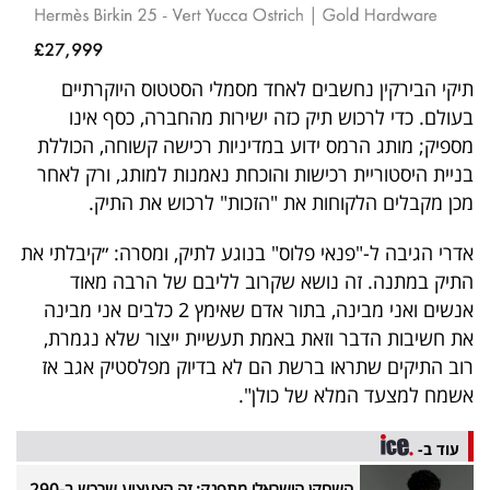
פרסמו
באייס
תיקי הבירקין נחשבים לאחד מסמלי הסטטוס היוקרתיים
עקבו
בעולם. כדי לרכוש תיק כזה ישירות מהחברה, כסף אינו
אחרינו:
מספיק; מותג הרמס ידוע במדיניות רכישה קשוחה, הכוללת
בניית היסטוריית רכישות והוכחת נאמנות למותג, ורק לאחר
מכן מקבלים הלקוחות את "הזכות" לרכוש את התיק.
אדרי הגיבה ל-"פנאי פלוס" בנוגע לתיק, ומסרה: ״קיבלתי את
התיק במתנה. זה נושא שקרוב לליבם של הרבה מאוד
אנשים ואני מבינה, בתור אדם שאימץ 2 כלבים אני מבינה
את חשיבות הדבר וזאת באמת תעשיית ייצור שלא נגמרת,
רוב התיקים שתראו ברשת הם לא בדיוק מפלסטיק אגב אז
אשמח למצעד המלא של כולן".
עוד ב-
השחקן הישראלי מתפנק: זה הצעצוע שרכש ב-290