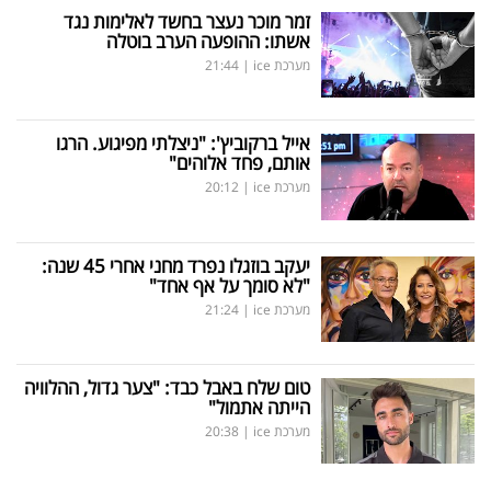
זמר מוכר נעצר בחשד לאלימות נגד
אשתו: ההופעה הערב בוטלה
מערכת ice
|
21:44
אייל ברקוביץ': "ניצלתי מפיגוע. הרגו
אותם, פחד אלוהים"
מערכת ice
|
20:12
יעקב בוזגלו נפרד מחני אחרי 45 שנה:
"לא סומך על אף אחד"
מערכת ice
|
21:24
טום שלח באבל כבד: "צער גדול, ההלוויה
הייתה אתמול"
מערכת ice
|
20:38