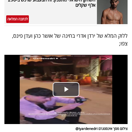
אלף שקלים
לכתבה המלאה
ללוק המלא של ירדן אדרי בחינה של אושר כהן ועדן פינס,
צפו;
צילום מסך אינסטגרם iyardenedri@