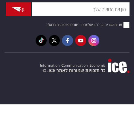
אני מאשר/ת קבלת ניוזלטרים ודיוורים פרסומיים בדוא"ל
I
nformation,
C
ommunication,
E
conomic
כל הזכויות שמורות לאתר ICE. ©