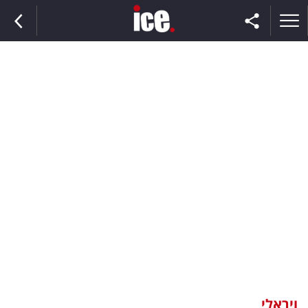
ראשי
הנבחרת
השוק
תקשורת
ומדיה
כסף
וצרכנות
ויראלי