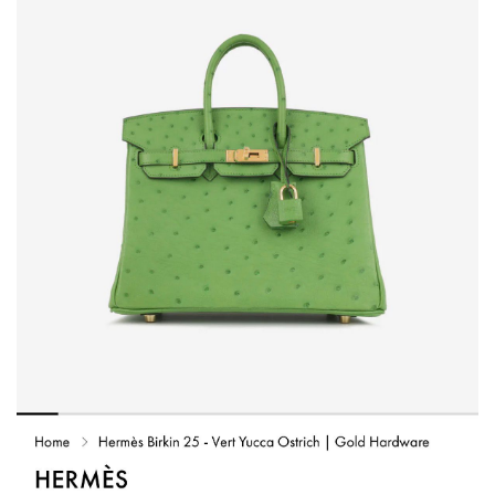
40
שיתופי
פעולה
דרושים
ניוזלטרים
מייל
אדום