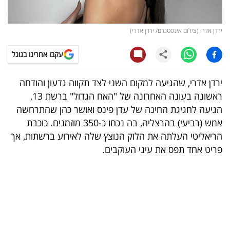
קריפטו
ירדן אדרי (צילום אינסטגרם/ ירדן אדרי)
ויראלי
עקבו אחרינו בגוגל
טלוויזיה
ירדן אדרי, שהגיעה למקום השני לצד תקווה גדעון והודחה
עסקי
ראשונה בעונה האחרונה של "האח הגדול" ברשת 13,
ספורט
הגיעה לחגיגת החינה של עדן פינס ואושר כהן שהתרחשה
אמש (רביעי) בהרצליה, בה נכחו כ-350 מוזמנים. כוכבת
קריירה
הריאליטי העלתה את הלוק הנוצץ שלה לאירוע ברשתות, אך
ולימודים
פריט אחד תפס את עיני העוקבים.
מינויים
רייטינג
רכב