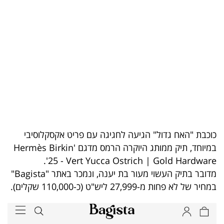
בריאות
תרבות
ופנאי
תיירות
TOP-
5
כוכבת "האח גדול" הגיעה לחגיגה עם פריט אקסקלוסיבי
המילון
במיוחד, תיק ממותג היוקרה הרמס מדגם 'Hermès Birkin
הכלכלי
25 - Vert Yucca Ostrich | Gold Hardware'.
מדובר בתיק העשוי מעור בת יענה, ונמכר באתר "Bagista"
פודקאסט
במחיר של לא פחות מ-27,999 ליש"ט (כ-110,000 שקלים).
40
UNDER