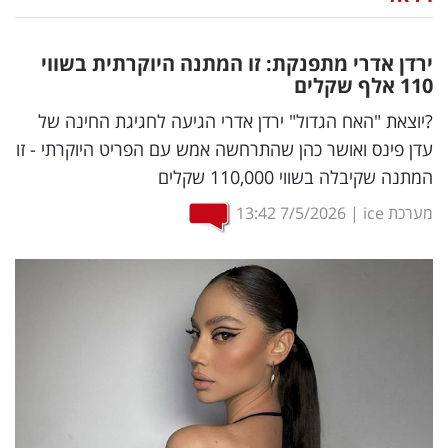
נדל"ן
ירדן אדרי מתפנקת: זו המתנה היוקרתית בשווי
דיגיטל
110 אלף שקלים
וטק
?יוצאת "האח הגדול" ירדן אדרי הגיעה לחגיגת החינה של
עדן פינס ואושר כהן שהתרחשה אמש עם הפריט היוקרתי - זו
שיווק
המתנה שקיבלה בשווי 110,000 שקלים
ופרסום
מערכת ice
|
7/5/2026
13:42
משפט
מדדים
ומחקרים
דעות
רכילות
עסקית