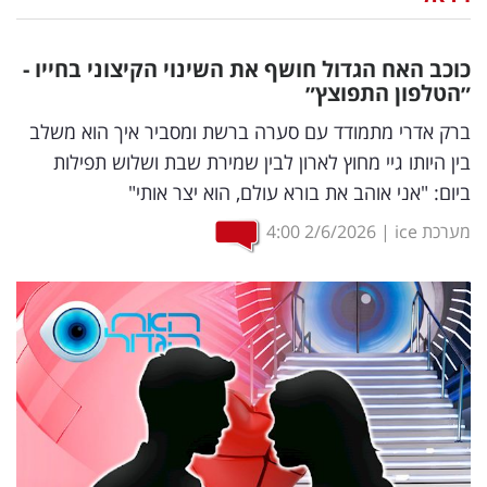
נדל"ן
כוכב האח הגדול חושף את השינוי הקיצוני בחייו -
דיגיטל
״הטלפון התפוצץ״
וטק
ברק אדרי מתמודד עם סערה ברשת ומסביר איך הוא משלב
בין היותו גיי מחוץ לארון לבין שמירת שבת ושלוש תפילות
שיווק
ביום: "אני אוהב את בורא עולם, הוא יצר אותי"
ופרסום
מערכת ice
|
2/6/2026
4:00
משפט
מדדים
ומחקרים
דעות
רכילות
עסקית