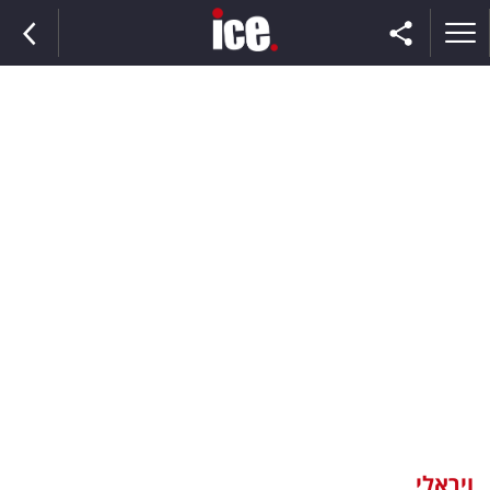
ראשי
הנבחרת
השוק
תקשורת
ומדיה
כסף
וצרכנות
ויראלי