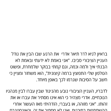
בריאות
תרבות
ופנאי
תיירות
TOP-
בראיון לגיא לרר תיאר אדרי את הרגע שבו הבין את גודל
5
העניין הציבורי סביבו. "אני באמת לא ידעתי ובאמת לא
הבנתי איך ולמה וכמה, וגם קמתי בבוקר שלמחרת, ופשוט
המילון
הטלפון שלי התפוצץ ברמה קיצונית", הוא משחזר ומציין כי
הכלכלי
חשב על הסיבות שגרמו לכך באופן מיוחד.
פודקאסט
לדבריו, העניין הציבורי נובע מהניגוד שבין עברו לבין מנהגיו
הנוכחיים. אדרי מצהיר כי הוא אינו מסתיר את עברו או את
40
זהותו. "אני מזוהה, או בעברי, הזדהיתי מאז העשור אחרי
UNDER
ההשתתפות בתוכנית, ואני לא מסתיר את זה, והאינסטגרם