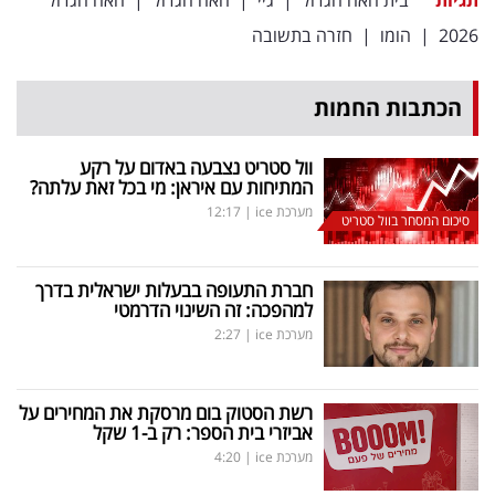
2026
|
הומו
|
חזרה בתשובה
הכתבות החמות
וול סטריט נצבעה באדום על רקע
המתיחות עם איראן: מי בכל זאת עלתה?
מערכת ice
|
12:17
סיכום המסחר בוול סטריט
חברת התעופה בבעלות ישראלית בדרך
למהפכה: זה השינוי הדרמטי
מערכת ice
|
2:27
רשת הסטוק בום מרסקת את המחירים על
אביזרי בית הספר: רק ב-1 שקל
מערכת ice
|
4:20