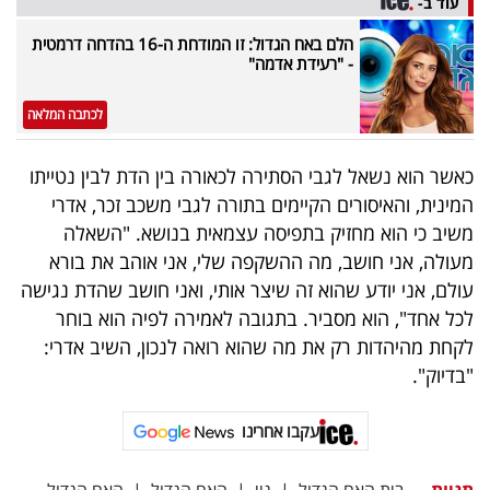
עוד ב-
פרסמו
באייס
הלם באח הגדול: זו המודחת ה-16 בהדחה דרמטית
- "רעידת אדמה"
עקבו
לכתבה המלאה
אחרינו:
כאשר הוא נשאל לגבי הסתירה לכאורה בין הדת לבין נטייתו
המינית, והאיסורים הקיימים בתורה לגבי משכב זכר, אדרי
משיב כי הוא מחזיק בתפיסה עצמאית בנושא. "השאלה
מעולה, אני חושב, מה ההשקפה שלי, אני אוהב את בורא
עולם, אני יודע שהוא זה שיצר אותי, ואני חושב שהדת נגישה
לכל אחד", הוא מסביר. בתגובה לאמירה לפיה הוא בוחר
לקחת מהיהדות רק את מה שהוא רואה לנכון, השיב אדרי:
"בדיוק".
עקבו אחרינו
תגיות
בית האח הגדול
|
גיי
|
האח הגדול
|
האח הגדול