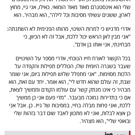
40
שלי הוא אינסטגרם מאוד מאוד הומואי. כאילו, אני גיי, מחוץ
לארון, ששנים עשיתי מסיבות וכל לילה", הוא מבהיר. הוא
אדרי מדגיש כי למרות השינוי, מהותו הפנימית לא השתנתה:
שיתופי
"אני מבין לאן הראש יכול ללכת, אבל זה לא הכיוון, כי
פעולה
מבחינתי, אני אותו בן אדם".
בכל הקשור לאורח חייו הנוכחי, אדרי מספר על השינויים
שעבר בשגרה היומית שלו, הכוללים תפילות והקפדה על
דרושים
הלכות מסוימות. "אני מתפלל שלוש תפילות ביום, אני שומר
ניוזלטרים
שבת, זה עולם שהוא חדש לי", הוא אומר. יחד עם זאת, הוא
מבהיר כי אינו מנתק קשר עם עולמו הקודם וממשיך לצאת,
אם כי בתדירות נמוכה מבעבר. "מדי פעם אני כן ממשיך
מייל
ללכת, ואני פחות מבלה בחיי, במסיבות של גייז. כן. אבל אני
כן אצא לבלות, ואני לא מתכוון לאבד שום דבר בזהות שלי
אדום
ובאופי שלי", הוא מצהיר.