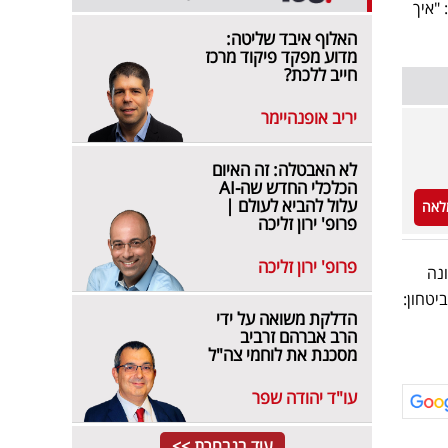
"איך
האלוף איבד שליטה:
מדוע מפקד פיקוד מרכז
חייב ללכת?
יריב אופנהיימר
לא האבטלה: זה האיום
הכלכלי החדש שה-AI
עלול להביא לעולם |
לאה
פרופ' ירון זליכה
פרופ' ירון זליכה
נה
יטחון:
הדלקת משואה על ידי
הרב אברהם זרביב
מסכנת את לוחמי צה"ל
עו"ד יהודה שפר
עוד בנבחרת >>