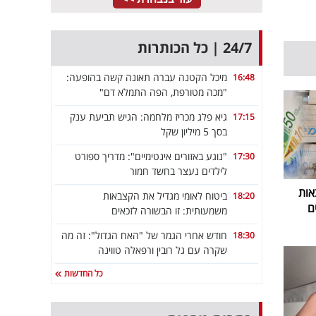
24/7 | כל הכותרות
מיכל הקטנה עברה תאונה קשה בהופעה:
16:48
"מכה מטורפת, הפה התמלא דם"
גיא פלג מכריז מלחמה: הגיש תביעת ענק
17:15
בסך 5 מיליון שקל
"נוגע באזורים אינטימיים": מדריך ספורט
17:30
לילדים נעצר בחשד חמור
אות
ביטוח לאומי מגדיל את הקצבאות
18:20
ם
משמעותית: זו הבשורה לזכאים
חודש אחרי הגמר של "האח הגדול": זה מה
18:30
שקרה עם גל רובין ורפאלה טווינה
כל החדשות