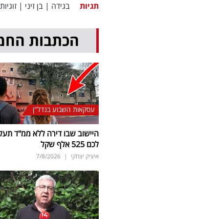
תגיות
בגידה
|
בן זיני
|
זוגיות
הכתבות החמ
עסקאות השבוע בנדל"ן
היישוב שבו דירה ללא ממ"ד תעל
לכם 525 אלף שקל
איציק יצחקי
|
7/8/2026