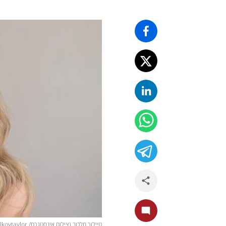
טיילור מלכוב (צילום אינסטגרם/ malkovtaylor)