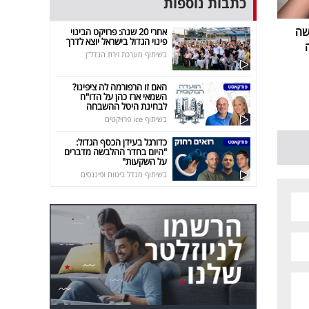
כתבות נוספות
שה
אחרי 20 שנה: פרויקט הבינוי
פינוי הגדול בישראל יוצא לדרך
בשיתוף מערכת זירת הנדל"ן
האם זו הרפורמה לה ציפינו?
השמאי ארז כהן על הדו"ח
לבחינת היטל ההשבחה
בשיתוף ice פרויקטים
כדורגל בעידן הכסף הגדול:
"היום בחדר ההלבשה מדברים
על השקעות"
בשיתוף מגדל ביטוח ופיננסים