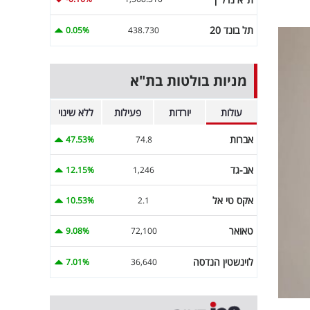
תל בונד 20
0.05%
438.730
מניות בולטות בת"א
עולות
יורדות
פעילות
ללא שינוי
אברות
47.53%
74.8
אב-גד
12.15%
1,246
אקס טי אל
10.53%
2.1
טאואר
9.08%
72,100
לוינשטין הנדסה
7.01%
36,640