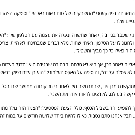
ב התארחה בפודקאסט "המשחקייה של טום באום באל איי" וסיפקה הצהרו
טיים שלה.
וג לשעבר בגד בה, לאחר שחשדה ונעלה את עצמה עם הטלפון שלו: "היי
ולחגוג לו על הטלפון. ראיתי שחור, מלא דברים שמבחינתו לא הייתי צריכ
 היה כאילו כל כך מביך ומשפיל".
אלייה לאחר מכן, אך היא לא סלחה ומבהירה שבגידה היא "הדגל האדום ה
יים לא אסלח על זה", והוסיפה על האקס האלמוני: "הוא בן אדם דפוק בראש"
וקשרת מבן זיני, שהתרחשה מיד לאחר בידוד קורונה ממושך שבו הכל נ
 קשה בעולם. לא רצינו לראות אחד את השני".
 להופיע יחד בשביל הכסף, כולל הצעת הפסטיגל: "הצמד הזה נולד מתוך
 חבל אנחנו סתם נסבול, כאילו להיות ביחד שלושה חודשים על במות זה