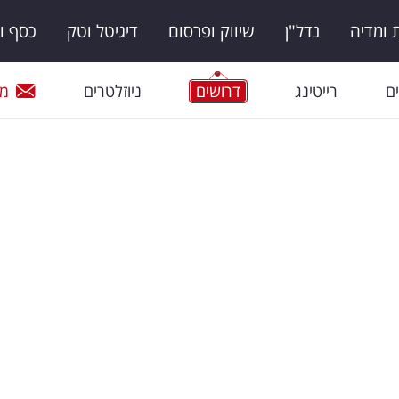
ומדיה
נדל"ן
שיווק ופרסום
דיגיטל וטק
כסף ו
ם
רייטינג
דרושים
ניוזלטרים
מי