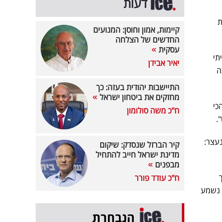
דעות
ת
קיימות, אמון וחוסן: המנועים
החדשים של הצלחה
עסקית
תי
יאיר אבידן
ה
התיישבות יהודית בעזה: כך
מחזקים את ביטחון ישראל
כי
ח"כ משה סולומון
.
עצר:
קיר הברזל שנסדק: שיקום
מדינת ישראל חייב להתחיל
מבפנים
ח"כ עודד פורר
 נשמע
הנבחרת