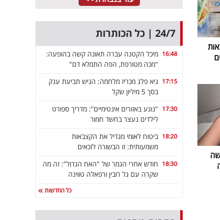
24/7 | כל הכותרות
אות
מיכל הקטנה עברה תאונה קשה בהופעה:
16:48
ם
"מכה מטורפת, הפה התמלא דם"
גיא פלג מכריז מלחמה: הגיש תביעת ענק
17:15
בסך 5 מיליון שקל
"נוגע באזורים אינטימיים": מדריך ספורט
17:30
לילדים נעצר בחשד חמור
ביטוח לאומי מגדיל את הקצבאות
18:20
משמעותית: זו הבשורה לזכאים
שה
חודש אחרי הגמר של "האח הגדול": זה מה
18:30
שקרה עם גל רובין ורפאלה טווינה
כל החדשות