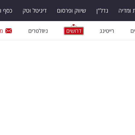
ומדיה
נדל"ן
שיווק ופרסום
דיגיטל וטק
כסף ו
ם
רייטינג
דרושים
ניוזלטרים
מי