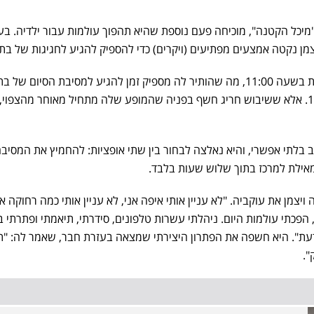
"מיכל הקטנה", מוכיחה פעם נוספת שהיא תהפוך עולמות עבור ילדיה. בע
יצמן נקטה אמצעים מפתיעים (ויקרים) כדי להספיק להגיע לחגיגות של בת
ויצמן הייתה אמורה להופיע באילת בשעה 11:00, מה שהותיר לה מספיק זמן להגיע למסיבת הסיום של 
בהרצליה, שתוכננה לשעה 18:00. אלא ששיבוש חריג חשף בפניה שהמופע שלה מתחיל מאוחר מהצפוי,
 בלתי אפשרי, והיא נאלצה לבחור בין שתי אופציות: להחמיץ את המסיב
מאילת למרכז בתוך שלוש שעות בלבד.
יצמן את עוקביה. "לא עניין אותי איפה אני, לא עניין אותי כמה רחוקה אנ
הפכתי עולמות היום. ניהלתי עשרות טלפונים, סידרתי, תיאמתי ופתרתי ב
דעת". היא חשפה את הפתרון היצירתי שמצאה בעזרת חבר, שאמר לה: "תי