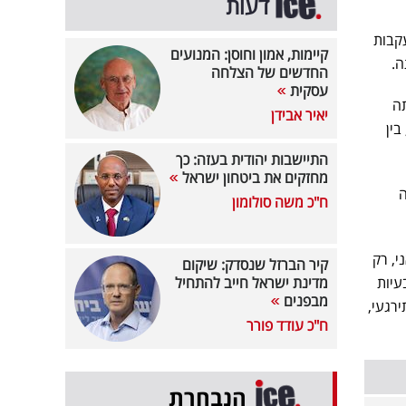
דעות
קבות
קיימות, אמון וחוסן: המנועים
ה.
החדשים של הצלחה
עסקית
בתה
יאיר אבידן
 בין
התיישבות יהודית בעזה: כך
מחזקים את ביטחון ישראל
ה
ח"כ משה סולומון
י, רק
קיר הברזל שנסדק: שיקום
עיות
מדינת ישראל חייב להתחיל
מבפנים
רגעי,
ח"כ עודד פורר
הנבחרת