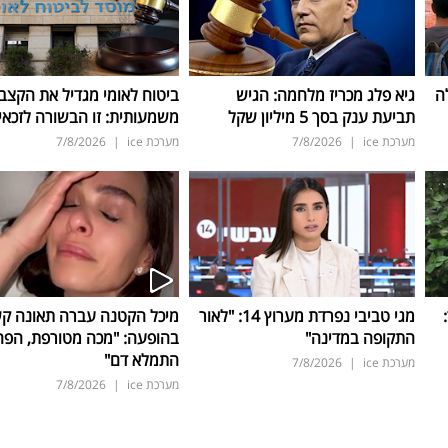
ה
גיא פלג מכריז מלחמה: הגיש
ביטוח לאומי מגדיל את הקצב
תביעת ענק בסך 5 מיליון שקל
משמעותית: זו הבשורה לזכאי
מערכת ice
|
7/8/2026
מערכת ice
|
7/8/2026
ד:
מגי טביבי נפרדת מערוץ 14: "לאור
מיכל הקטנה עברה תאונה ק
התקופה במדינה"
בהופעה: "מכה מטורפת, הפה
התמלא דם"
מערכת ice
|
7/8/2026
מערכת ice
|
7/8/2026