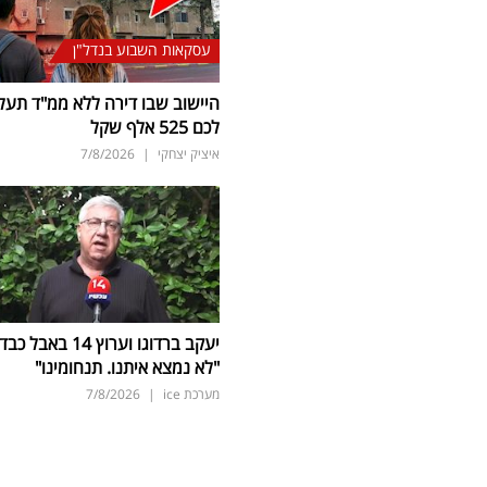
עסקאות השבוע בנדל"ן
היישוב שבו דירה ללא ממ"ד תעל
לכם 525 אלף שקל
איציק יצחקי
|
7/8/2026
יעקב ברדוגו וערוץ 14 באבל כב
"לא נמצא איתנו. תנחומינו"
מערכת ice
|
7/8/2026