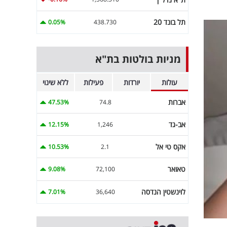
תל בונד 20
0.05%
438.730
מניות בולטות בת"א
עולות
יורדות
פעילות
ללא שינוי
אברות
47.53%
74.8
אב-גד
12.15%
1,246
אקס טי אל
10.53%
2.1
טאואר
9.08%
72,100
לוינשטין הנדסה
7.01%
36,640