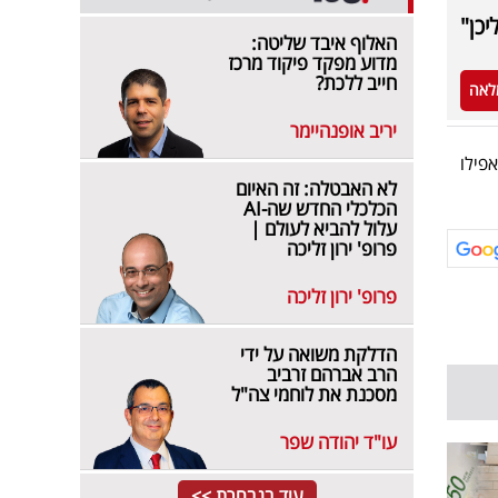
כן"
האלוף איבד שליטה:
מדוע מפקד פיקוד מרכז
חייב ללכת?
לאה
יריב אופנהיימר
פילו
לא האבטלה: זה האיום
הכלכלי החדש שה-AI
עלול להביא לעולם |
פרופ' ירון זליכה
פרופ' ירון זליכה
הדלקת משואה על ידי
הרב אברהם זרביב
מסכנת את לוחמי צה"ל
עו"ד יהודה שפר
עוד בנבחרת >>