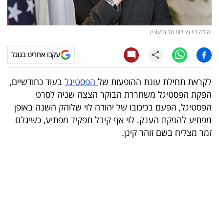
קריפטו
יהודה לוי (צילום טל גבעוני)
ויראלי
עקבו אחרינו בגוגל
טלוויזיה
לקראת תחילת עונת ההופעות של
הפסטיגל
בעוד כחודשיים,
עסקי
הפקת הפסטיגל משחררת הבוקר הצצה שניה לסרט
ספורט
הפסטיגל, הפעם בכיכובו של יהודה לוי שלוהק השנה באופן
מפתיע להפקת הענק. לוי אף קיבל תפקיד מפתיע, כשיגלם
קריירה
זמר מצליח בשם זוהר קינן.
ולימודים
מינויים
רייטינג
רכב