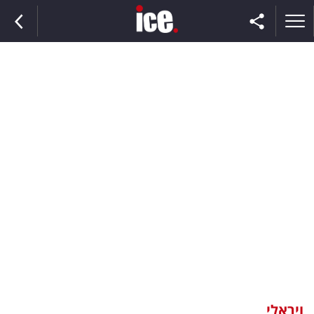
ראשי
הנבחרת
השוק
תקשורת
ומדיה
כסף
וצרכנות
ויראלי