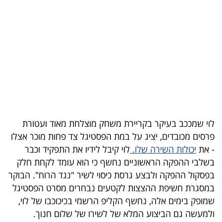
בריאות
תרבות
ופנאי
תיירות
TOP-
5
לוי שמככב בעיקר בקריירת משחק מוצלחת מאוד ועטורת
פרסים מכובדים, יציג על במת הפסטיגל צד פחות מוכר אצלו
המילון
- את
יכולות השירה שלו.
לוי קיבל לידיו את התפקיד וכבר
הכלכלי
בשלבי ההפקה הראשוניים נחשף כי הוא עומד לקחת חלק
בפסקול ההפקה ולבצע גרסת כיסוי לשיר "נגד הרוח". הבוקר
פודקאסט
במסגרת חשיפת ההצצות לקטעים נבחרים מסרט הפסטיגל
40
שמופק בימים אלה, נחשף הקליפ הרשמי בכיכוכבו של לוי,
ולמעשה גם הביצוע המלא של לשירו של שלום חנוך.
UNDER