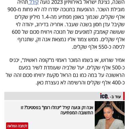
השנה, נציגת ישראל באירוויזיון 2023 נועה
קירל
תהיה
פרסמו
מובילת השכר. ההופעות בחנוכה יסדרו לה לא פחות מ-900
באייס
אלף שקלים, שנמוך באופן מפתיע מה-1.4 מיליון שקלים
שקיבל עדן חסון בשנה שעבר. אחריה בדירוג, יהודה לוי
עקבו
שעושה קאמבק למופעים של חנוכה וירוויח סכום של 600
אחרינו:
אלף שקלים. ממש צמוד אליו נמצאת אנה זק, שתגרוף
לכיסה כ-550 אלף שקלים.
אמיר שורוש, או בשמו המוכר ראמזי מ"קופה ראשית", יכניס
כ-500 אלף שקלים. יעל שלביה שעומדת לשיר בפעם
הראשונה על במה כמו גם הראל סקעת ירוויחו סכום זהה של
כ-400 אלף שקלים והרשימה לא נעצרת כאן.
עוד ב-
אנה זק ונועה קירל "ינהלו רומן" בפסטיגל? זו
התשובה המפתיעה
לכתבה המלאה