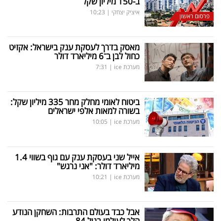
ב-150 מיליון שקל
איציק יצחקי
|
10:23
פרסום ראשון
מאסק בדרך לעסקת ענק בישראל: אקזיט
כחול לבן ב־6 מיליארד דולר
מערכת ice
|
7:31
ביטוח לאומי מחלק מחר 335 מיליון שקל:
בשורה למאות אלפי ישראלים
מערכת ice
|
10:05
אייל שני בעסקת ענק עם גוף בשווי 1.4
מיליארד דולר: "אני נרגש"
מערכת ice
|
10:21
אבל כבד בעולם התרבות: השחקן הנודע
הלך לעולמו בגיל 84