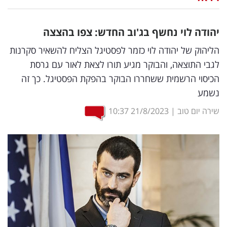
נדל"ן
יהודה לוי נחשף בג'וב החדש: צפו בהצצה
דיגיטל
הליהוק של יהודה לוי כזמר לפסטיגל הצליח להשאיר סקרנות
וטק
לגבי התוצאה, והבוקר מגיע תורו לצאת לאור עם גרסת
הכיסוי הרשמית ששחררו הבוקר בהפקת הפסטיגל. כך זה
שיווק
נשמע
ופרסום
שירה יום טוב
|
21/8/2023
10:37
משפט
מדדים
ומחקרים
דעות
רכילות
עסקית