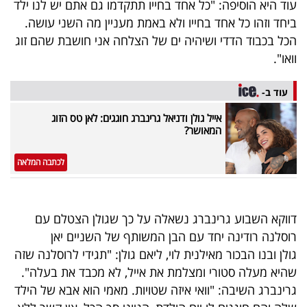
עוד היא הוסיפה: "כל אחד בחייו תתקדמו גם אתם יש לנו ילד
40
ביחד וזהו כל אחד בחייו ולא באמת מעניין מה השני עושה.
הכל בכבוד הדדי ושיהיה ים של הצלחה אני חושבת שהם זוג
וואו".
שיתופי
פעולה
עוד ב-
אייל גולן ודניאל גרינברג חוגגים: לאן טס הזוג
המאושר?
דרושים
לכתבה המלאה
ניוזלטרים
דווקא השבוע גרינברג נשאלה על כך שגולן הצטלם עם
רוסלנה רודינה יחד עם הבן המשותף של השניים יאן
מייל
גולן ובנו הבכור מאילנית לוי, ליאם גולן: "תגידי לרוסלנה שזה
אדום
שהיא מעלה סטורי ומצלמת את אייל, לא מכבד את בעלה".
גרינברג השיבה: "וואי איזה שטויות. מאמי הוא אבא של הילד