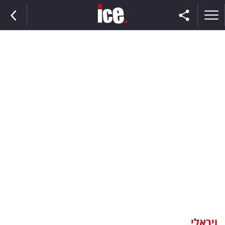
ראשי
הנבחרת
השוק
תקשורת
ומדיה
כסף
וצרכנות
ויראלי