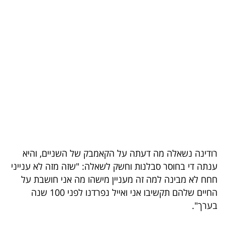
בריאות
תרבות
ופנאי
תיירות
TOP-
5
המילון
רודינה נשאלה מה דעתה על הקאמבק של השניים, והיא
הכלכלי
ענתה די בחוסר סבלנות וחשק לשאלה: "שזה מזה לא ענייני
חחח לא מבינה למה זה מעניין מישהו מה אני חושבת על
פודקאסט
החיים שלהם תקשיבו אני ואייל נפרדנו לפני 100 שנה
40
בערך".
UNDER