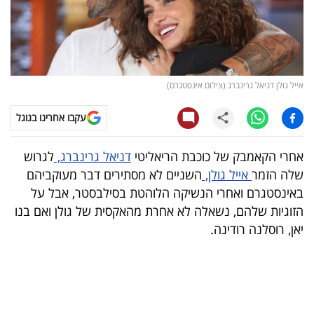
קריפטו
ויראלי
אייל גולן דניאל גרינברג (צילום אינסטגרם)
טלוויזיה
עקבו אחרינו בגוגל
עסקי
ספורט
אחרי הקאמבק של כוכבת הריאליטי
דניאל גרינברג,
לגרוש
שלה הזמר
אייל גולן,
השניים לא מסתירים דבר מעוקביהם
קריירה
באינסטגרם ואחרי הנשיקה הלוהטת בסילבסטר, אבל על
ולימודים
הזוגיות שלהם, נשאלה לא אחרת מהאקסית של גולן ואם בנו
יאן, רוסלנה רודינה.
מינויים
רייטינג
רכב