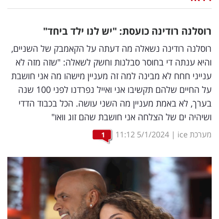
נדל"ן
רוסלנה רודינה כועסת: "יש לנו ילד ביחד"
דיגיטל
רוסלנה רודינה נשאלה מה דעתה על הקאמבק של השניים,
וטק
והיא ענתה די בחוסר סבלנות וחשק לשאלה: "שזה מזה לא
ענייני חחח לא מבינה למה זה מעניין מישהו מה אני חושבת
שיווק
על החיים שלהם תקשיבו אני ואייל נפרדנו לפני 100 שנה
ופרסום
בערך, לא באמת מעניין מה השני עושה. הכל בכבוד הדדי
משפט
ושיהיה ים של הצלחה אני חושבת שהם זוג וואו"
מערכת ice
|
5/1/2024
11:12
1
מדדים
ומחקרים
דעות
רכילות
עסקית