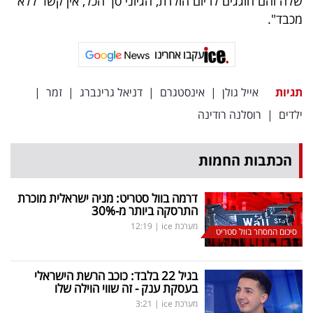
שלה והם חוגגים לו יום הולדת, הגיוני סך הכל, אין קשר ללא
פרסמו
מכבד".
באייס
עקבו אחרינו
עקבו
אחרינו:
תגיות
אייל גולן
|
אינסטגרם
|
דניאל גרינברג
|
זמר
|
ילדים
|
רוסלנה רודינה
הכתבות החמות
דרמה בוול סטריט: מניה ישראלית מוכרת
התרסקה ביותר מ-30
%
מערכת ice
|
12:19
סיכום המסחר בוול סטריט
בגיל 22 בלבד: כוכב הרשת הישראלי
בעסקת ענק - זה שווי הוילה שלו
מערכת ice
|
3:21