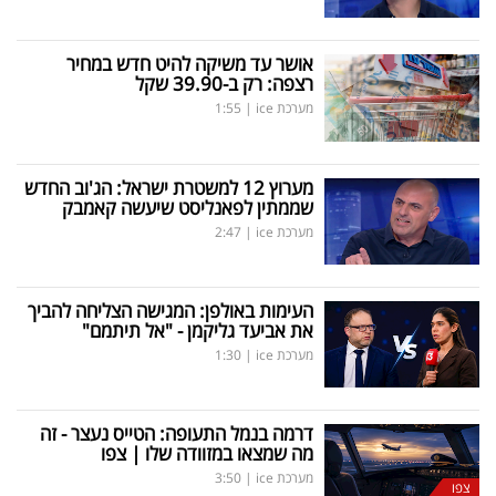
אושר עד משיקה להיט חדש במחיר
רצפה: רק ב-39.90 שקל
מערכת ice
|
1:55
מערוץ 12 למשטרת ישראל: הג'וב החדש
שממתין לפאנליסט שיעשה קאמבק
מערכת ice
|
2:47
העימות באולפן: המגישה הצליחה להביך
את אביעד גליקמן - "אל תיתמם"
מערכת ice
|
1:30
דרמה בנמל התעופה: הטייס נעצר - זה
מה שמצאו במזוודה שלו | צפו
מערכת ice
|
3:50
צפו