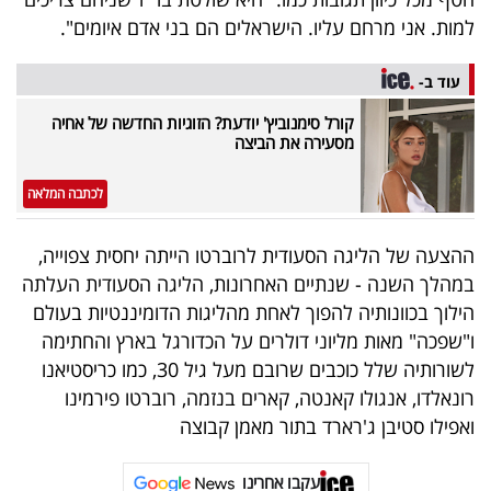
40
למות. אני מרחם עליו. הישראלים הם בני אדם איומים".
עוד ב-
שיתופי
קורל סימנוביץ' יודעת? הזוגיות החדשה של אחיה
פעולה
מסעירה את הביצה
לכתבה המלאה
דרושים
ההצעה של הליגה הסעודית לרוברטו הייתה יחסית צפוייה,
במהלך השנה - שנתיים האחרונות, הליגה הסעודית העלתה
ניוזלטרים
הילוך בכוונותיה להפוך לאחת מהליגות הדומיננטיות בעולם
ו"שפכה" מאות מליוני דולרים על הכדורגל בארץ והחתימה
לשורותיה שלל כוכבים שרובם מעל גיל 30, כמו כריסטיאנו
מייל
רונאלדו, אנגולו קאנטה, קארים בנזמה, רוברטו פירמינו
אדום
ואפילו סטיבן ג'רארד בתור מאמן קבוצה
עקבו אחרינו