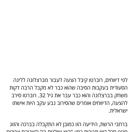
בריאות
תרבות
ופנאי
תיירות
TOP-
5
לפי דיווחים, רוברטו קיבל הצעה לעבור מברצלונה לליגה
המילון
הסעודית בעקבות הסיבה שהוא כבר לא מקבל הרבה דקות
הכלכלי
משחק בברצלונה והוא כבר עבר את גיל 32. רוברטו סירב
להצעה, הדיווחים אומרים שהסירוב נבע עקב היות אישתו
פודקאסט
ישראלית.
40
ברחבי הרשת, הידיעה הזו כמובן לא התקבלה בברכה והזוג
UNDER
חטף מכל כיוון תגובות כמו: "היא שולטת בו" ו"שניהם צריכים