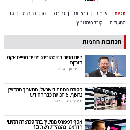
פרסמו
באייס
תגיות
איומים
|
ברצלונה
|
כדורגל
|
סרג'יו רוברטו
|
ערב
הסעודית
|
קורל סימנוביץ'
עקבו
אחרינו:
הכתבות החמות
היום הטוב בהיסטוריה: מניית ספייס אקס
מזנקת
רוי שיינמן
|
8:14
ספורה נוחתת בישראל: התאריך המדויק
נחשף, 6 חנויות כבר החודש
מערכת ice
|
14:55
אסף רפפורט ממשיך במהפכה: זה המינוי
הדרמטי בהנהלת רשת 13