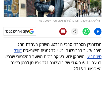
קריפטו
ויראלי
קורל סימנוביץ סרגיו רוברטו (צילום צילום מסך אינסטגרם)
טלוויזיה
עקבו אחרינו בגוגל
עסקי
הכדורגלן הספרדי סרג'י רוברטו, משחק בעמדת המגן
ספורט
הימני/קשר בברצלונה ונשוי לדוגמנית הישראלית
קורל
סימנוביץ',
השחקן ידוע בעיקר בזכות השער ההיסטורי שכבש
קריירה
בניצחון 6-1 האגדי של ברצלונה נגד פריז סן ז'רמן בליגת
ולימודים
האלופות ב-2018.
מינויים
רייטינג
רכב