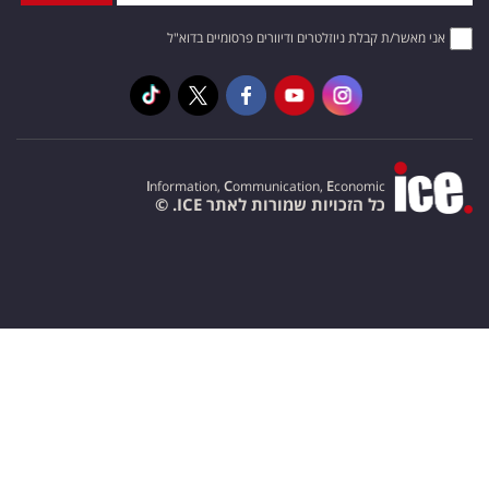
אני מאשר/ת קבלת ניוזלטרים ודיוורים פרסומיים בדוא"ל
I
nformation,
C
ommunication,
E
conomic
כל הזכויות שמורות לאתר ICE. ©