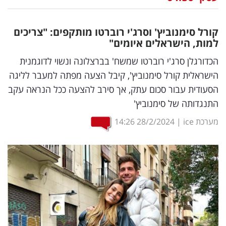
נדל"ן
קורל סימנוביץ' וסרג'י רוברטו מותקפים: "צריכים
דיגיטל
למות, הישראלים איומים"
וטק
הכדורגלן סרג'י רוברטו שמשח' בברצלונה ונשוי לדוגמנית
הישראלית קורל סימנוביץ', קיבל הצעה מפתה למעבר לליגה
שיווק
הסעודית עבור סכום עתק, אך סירב להצעה ככל הנראה עקב
ופרסום
התנגדותה של סימנוביץ'
משפט
מערכת ice
|
28/2/2024
14:26
מדדים
ומחקרים
דעות
רכילות
עסקית