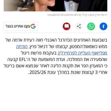
קריפטו
דניאל פרץ ונועה קירל (צילום אינסטגרם/ noakirel)
ויראלי
עקבו אחרינו בגוגל
טלוויזיה
בשבועות האחרונים הכדורגל האנגלי חווה רעידת אדמה של
עסקי
ממש כשסאות'המפטון, קבוצתו של דניאל פרץ,
הודחה
ספורט
מפלייאוף העלייה לפרמיירליג
בעקבות פרשת ריגול
שהסעירה את הממלכה. ועדת המשמעת של ה־EFL קבעה
קריירה
כי המועדון הפר את תקנות הליגה לאחר שנמצא אשם בריגול
ולימודים
אחרי 3 קבוצות שונות במהלך עונת 2025/26.
מינויים
רייטינג
רכב