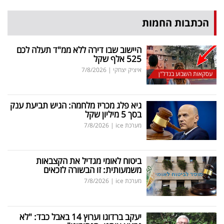
הכתבות החמות
היישוב שבו דירה ללא ממ"ד תעלה לכם
525 אלף שקל
איציק יצחקי
|
7/8/2026
עסקאות השבוע בנדל"ן
גיא פלג מכריז מלחמה: הגיש תביעת ענק
בסך 5 מיליון שקל
מערכת ice
|
7/8/2026
ביטוח לאומי מגדיל את הקצבאות
משמעותית: זו הבשורה לזכאים
מערכת ice
|
7/8/2026
יעקב ברדוגו וערוץ 14 באבל כבד: "לא