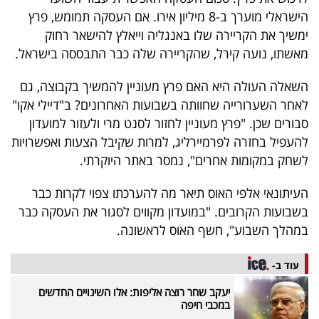
40
הישראלי מוערך ב-8 מיליון אירו. אם העסקה תמומש, פרץ
ימשיך את הקריירה שלו באנגליה וייאלץ להישאר רחוק
מאשתו, נועה קירל, שהקריירה שלה כבר התבססה בישראל.
שיתופי
השאלה העולה היא האם פרץ מעוניין להמשיך בקבוצה, גם
פעולה
לאחר השערורייה שחוותה בשבועות האחרונים? ב"דיילי אקו"
סבורים שכן. "פרץ מעוניין לחזור לסנט מרי ולעזור למועדון
להעפיל בחזרה לפרמיירליג, למרות שקיבל הצעות ואפשרויות
דרושים
לשחק במקומות אחרים", נמסר באתר היוקרתי.
ניוזלטרים
העיתונאי אלפי האוס תיאר מה להערכתו צפוי לקרות כבר
בשבועות הקרובים. "במועדון מקווים לסגור את העסקה כבר
במהלך השבוע", חשף האוס לראשונה.
מייל
עוד ב-
אדום
יעקב שחר רוצה אליפות: אלו השינויים החדשים
במכבי חיפה