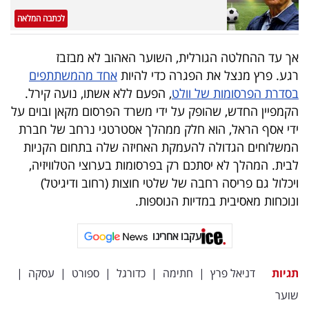
פרסמו
לכתבה המלאה
באייס
אך עד ההחלטה הגורלית, השוער האהוב לא מבזבז
עקבו
רגע. פרץ מנצל את הפגרה כדי להיות
אחד מהמשתתפים
אחרינו:
בסדרת הפרסומות של וולט
, הפעם ללא אשתו, נועה קירל.
הקמפיין החדש, שהופק על ידי משרד הפרסום מקאן ובוים על
ידי אסף הראל, הוא חלק ממהלך אסטרטגי נרחב של חברת
המשלוחים הגדולה להעמקת האחיזה שלה בתחום הקניות
לבית. המהלך לא יסתכם רק בפרסומות בערוצי הטלוויזיה,
ויכלול גם פריסה רחבה של שלטי חוצות (רחוב ודיגיטל)
ונוכחות מאסיבית במדיות הנוספות.
עקבו אחרינו
תגיות
דניאל פרץ
|
חתימה
|
כדורגל
|
ספורט
|
עסקה
|
שוער