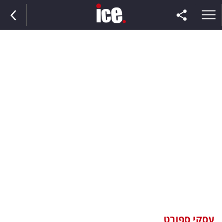
ראשי
הנבחרת
השוק
תקשורת
ומדיה
כסף
וצרכנות
עסקי ספורט