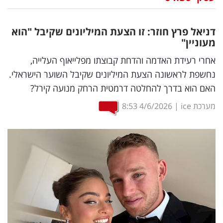
נדל"ן
דניאל פרץ חוזר: זו הצעת המיליונים שקיבל "הוא
דיגיטל
מעוניין"
וטק
אחרי רעידת האדמה והדחת קבוצתו מפלייאוף העלייה,
נחשפת לראשונה הצעת המיליונים שקיבל השוער הישראלי.
שיווק
האם הוא בדרך להחלטה דרמטית הרחק מנועה קירל?
ופרסום
מערכת ice
|
4/6/2026
8:53
משפט
מדדים
ומחקרים
דעות
רכילות
עסקית