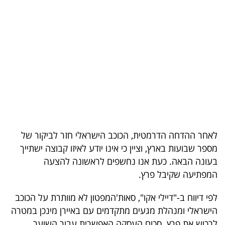
בריאות
תרבות
ופנאי
תיירות
TOP-
5
לאחר ההדחה הדרמטית, הכוכב הישראלי חזר לביקור של
המילון
מספר שבועות בארץ, וציין כי אינו יודע לאיזו קבוצה ישתייך
הכלכלי
בעונה הבאה. כעת אנו נחשפים לראשונה להצעה
המפתיעה שקיבל פרץ.
פודקאסט
לפי דיווח ב-"דיילי אקו", סאות'המפטון לא מוותרת על הכוכב
40
הישראלי ומנהלת מגעים מתקדמים עם באיירן מינכן במטרה
UNDER
לרכוש את פרץ. סכום העסקה האפשרית עבור השוער