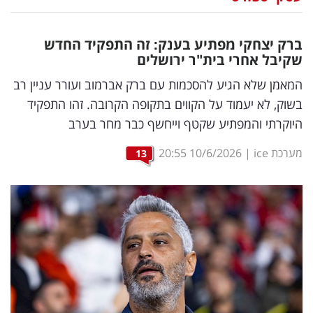
נדל"ן
ברק יצחקי מפתיע בענק: זה התפקיד החדש
דיגיטל
שקיבל אחרי בית"ר ירושלים
וטק
המאמן שלא הגיע להסכמות עם ברק אברמוב ועורר עניין רב
בשוק, לא יעמוד על הקווים בתקופה הקרובה. זהו התפקיד
שיווק
היוקרתי והמפתיע שקטף וייחשף כבר מחר בערב
ופרסום
מערכת ice
|
10/6/2026
20:55
13
משפט
מדדים
ומחקרים
דעות
רכילות
עסקית