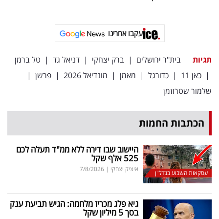
פרסמו
באייס
עקבו אחרינו
עקבו
אחרינו:
תגיות
בית"ר ירושלים
|
ברק יצחקי
|
דניאל גד
|
טל ברמן
|
כאן 11
|
כדורגל
|
מאמן
|
מונדיאל 2026
|
פרשן
|
שלמור שטרוזמן
הכתבות החמות
היישוב שבו דירה ללא ממ"ד תעלה לכם
525 אלף שקל
איציק יצחקי
|
7/8/2026
עסקאות השבוע בנדל"ן
גיא פלג מכריז מלחמה: הגיש תביעת ענק
בסך 5 מיליון שקל