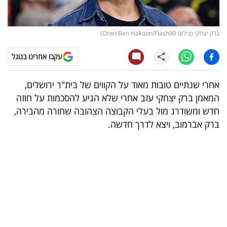
קריפטו
ברק יצחקי (צילום Oren Ben Hakoon/Flash90)
ויראלי
עקבו אחרינו בגוגל
טלוויזיה
אחרי שנתיים טובות מאוד על הקווים של בית"ר ירושלים,
עסקי
המאמן ברק יצחקי עזב אחרי שלא הגיע להסכמות על חוזה
ספורט
חדש ומשודרג מול בעלי הקבוצה הצהובה שחורה מהבירה,
ברק אברמוב, ויצא לדרך חדשה.
קריירה
ולימודים
מינויים
רייטינג
רכב