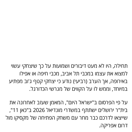
בריאות
תרבות
ופנאי
תיירות
TOP-
תחילה, היו לא מעט דיבורים ושמועות על כך שיצחקי עשוי
5
למצוא את עצמו במכבי תל אביב, מכבי חיפה או אפילו
באירופה, אך הערב (רביעי) נודע כי יצחקי קטף ג'וב מפתיע
המילון
במיוחד, וממש לו על הקווים של מגרשי הכדורגל.
הכלכלי
על פי הפרסום ב"ישראל היום", המאמן שעזב לאחרונה את
פודקאסט
בית"ר ירושלים ישתתף במשדרי מונדיאל 2026 ב"כאן 11",
שייצאו לדרכם כבר מחר עם משחק הפתיחה של מקסיקו מול
40
דרום אפריקה.
UNDER