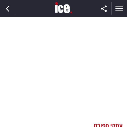
ראשי
הנבחרת
השוק
תקשורת
ומדיה
כסף
וצרכנות
עסקי ספורט