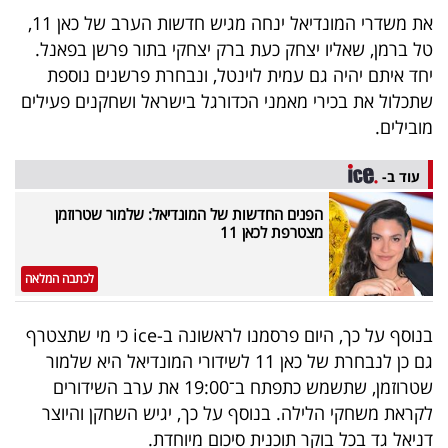
40
את משדרי המונדיאל ינחה מגיש חדשות הערב של כאן 11,
טל ברמן, שאליו יצחק כעת ברק יצחקי בתור פרשן בפאנל.
יחד איתם יהיה גם עמית לוינטל, ונבחרת פרשנים נוספת
שיתופי
שתכלול את בכירי מאמני הכדורגל בישראל ושחקנים פעילים
מובילים.
פעולה
עוד ב-
הפנים החדשות של המונדיאל: שלמור שטרוזמן
דרושים
מצטרפת לכאן 11
ניוזלטרים
לכתבה המלאה
בנוסף על כך, היום פרסמנו לראשונה ב-ice כי מי שתצטרף
מייל
גם כן לנבחרת של כאן 11 לשידורי המונדיאל היא שלמור
אדום
שטרוזמן, שתשמש כתפתח ב־19:00 את ערב השידורים
לקראת משחקי הלילה. בנוסף על כך, יגיש השחקן והיוצר
דניאל גד בכל בוקר תוכנית סיכום מיוחדת.